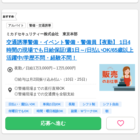
★交通誘導2級（以上）として従事した場合
1勤務につき1,000円支給！！
---
■65歳～69歳迄では他の年代と同じ現場でも
安全面・体力面の考慮により比較的低負荷の業
アルバイト
警備・交通誘導
務、
ミカドセキュリティー株式会社 東京本部
70歳以降では低負荷業務や季節により
相談の上短時間勤務をすることもあるため
交通誘導警備・イベント警備・警備員【夜勤】 1日4
給与が上記になる場合がございます。
時間の現場でも日給保証/週1日～/日払いOK/65歳以上
活躍中/学歴不問・経験不問！
＜月収例＞
月収34万800円可能
夜勤／日給1万3,000円～1万5,000円
（日給1万7,040円×月20日勤務）
◎給与は月2回振り込み払い（10日・25日）
◎日払い制度の利用も可能（規定あり）
◎警備現場までの直行直帰OK
◎有資格者は日給+2,000円（一般路線は+1,000
◎警備現場までの交通費を全額支給
円）
◎資格取得費用は当社全額負担
日払い・週払いOK
単発(1日)OK
長期
シフト制
シフト自由
何曜日でもOK
時間・曜日相談OK
副業・ＷワークOK
朝
※65歳以上の方は下記給与になります
65～69歳：夜勤／日給1万2,800円
応募へ進む
70～79歳：夜勤／日給1万2,500円