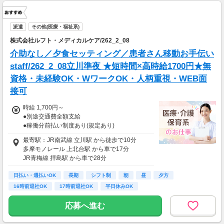
派遣
その他(医療・福祉系)
株式会社ルフト・メディカルケア/262_2_08
介助なし／夕食セッティング／患者さん移動お手伝い
staff/262_2_08立川準夜 ★短時間×高時給1700円★無
資格・未経験OK・WワークOK・人柄重視・WEB面
接可
時給 1,700円～
●別途交通費全額支給
●稼働分前払い制度あり(規定あり)
最寄駅：JR南武線 立川駅 から徒歩で10分
【月収例】
多摩モノレール 上北台駅 から車で17分
時給1,700円×実働6時間×21日
JR青梅線 拝島駅 から車で28分
＝223,125円(深夜手当含む)
・車通勤OK(駐車場規定あり)
日払い・週払いOK
長期
シフト制
朝
昼
夕方
16時前退社OK
17時前退社OK
平日休みOK
応募へ進む