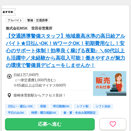
アルバイト
警備・交通誘導
株式会社MSK 世田谷営業所
【交通誘導警備スタッフ】地域最高水準の高日給アル
バイト★日払いOK！WワークOK！初期費用なし！安
心のサポート体制！効率良く稼げる夜勤♪ ＼60代以上
も活躍中／未経験から高収入可能！働きやすさが魅力
の環境で警備員デビューをしませんか！
日給1万7,040円
（一律交通費1,000円含む）
※65歳以上は日給マイナス600円
※70歳以上は日給マイナス2,380円
柴崎体育館駅からアクセス良好！
---
■交通誘導2級以上の資格をお持ちの方は
日払い・週払いOK
長期
即日勤務OK
シフト制
シフト自由
日給1万7,040円
平日のみOK
時間・曜日相談OK
春・夏・冬休み期間限定
（一律交通費1,000円含む）
副業・ＷワークOK
※65歳以上は日給マイナス600円
応募へ進む
※70歳以上は日給マイナス1,190円