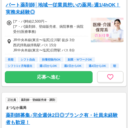
パート薬剤師│地域一従業員想いの薬局♪週1/4hOK！
実務未経験◎
[ア・パ]時給2,500円～
[ア・パ]薬剤師、登録販売者、病院事務・病院
受付(医療事務)
1.薬剤師
JR中央本線(東京〜塩尻)立川駅 徒歩 3分
時給：2,500円～
西武拝島線拝島駅 バス 15分
JR中央本線(東京〜塩尻)日野駅 バス 8分
2.調剤事務
時給：1,230円～
長期
シフト自由
扶養控除内OK
副業・ＷワークOK
シフト1ヶ月毎提出
週1日からOK
週2日からOK
週4日からOK
朝
■交通費全額支給
┗ガソリン代も支給
応募へ進む
・上記3パターンのシフト制☆
・シフトは月ごとに提出♪
・週1日、4時間～勤務可能！
・通しで勤務も可能です！
正社員
薬剤師・登録販売者・調剤
・忙しいときは週０でも大丈夫◎
まつなか薬局
「今週は稼ぎたいからたくさん働きたい！」
薬剤師募集♪完全週休2日◎ブランク有・社員未経験
「子どもが急に熱を出してしまった...」
者も歓迎！
「今週は旅行だからシフトに入れなそう」など