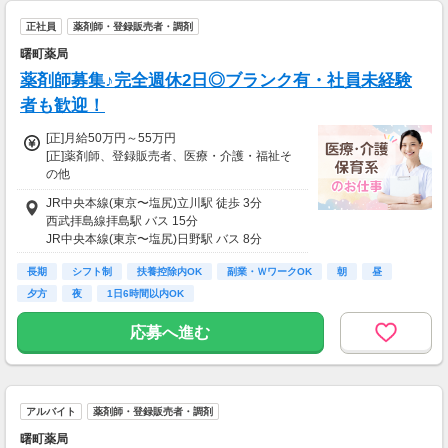
正社員
薬剤師・登録販売者・調剤
曙町薬局
薬剤師募集♪完全週休2日◎ブランク有・社員未経験
者も歓迎！
[正]月給50万円～55万円
[正]薬剤師、登録販売者、医療・介護・福祉そ
の他
■月給：50万円～55万円
JR中央本線(東京〜塩尻)立川駅 徒歩 3分
※その他手当込み
西武拝島線拝島駅 バス 15分
JR中央本線(東京〜塩尻)日野駅 バス 8分
■交通費全額支給
┗ガソリン代も支給
長期
シフト制
扶養控除内OK
副業・ＷワークOK
朝
昼
夕方
夜
1日6時間以内OK
■賞与あり
■昇給あり
応募へ進む
アルバイト
薬剤師・登録販売者・調剤
曙町薬局