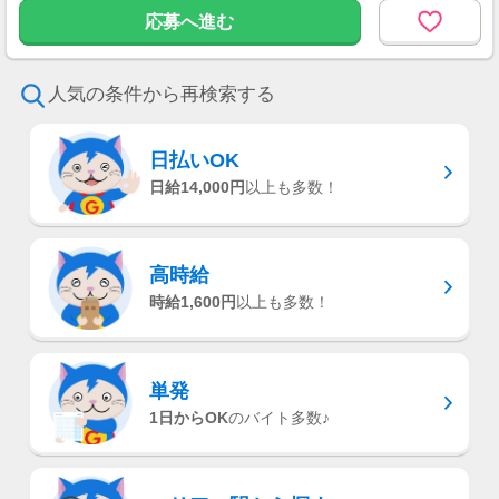
┗ガソリン代も支給
応募へ進む
・上記3パターンのシフト制☆
・シフトは月ごとに提出♪
・週1日、4時間～勤務可能！
人気の条件から再検索する
・通しで勤務も可能です！
・忙しいときは週０でも大丈夫◎
日払いOK
「今週は稼ぎたいからたくさん働きたい！」
「子どもが急に熱を出してしまった...」
日給14,000円
以上も多数！
「今週は旅行だからシフトに入れなそう」など
色々あると思います。
ですが心配しないでください！
高時給
働く時間はあなたの予定に合わせられますの
時給1,600円
以上も多数！
で、
シフトの相談も気軽にしてくださいね♪
単発
1日からOK
のバイト多数♪