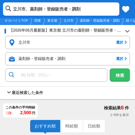
2026年8月9日
更新
tog
立川市、薬剤師・登録販売者・調剤
関東
履歴
保存
メニュー
nav
ギガバイトTOP
関東
東京都
立川市
薬剤師・登録販売者・調剤
様々
【2026年08月最新版】東京都 立川市の薬剤師・登録販売者・調剤のバイト・アルバイト・パートの求人募集情報
立川市
選択
薬剤師・登録販売者・調剤
選択
検索
最近検索した条件
6
この条件の平均時給
検索結果
件
2,500
円
1~6件を表示
おすすめ順
時給順
日給順