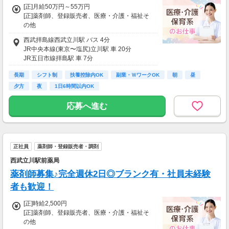
色々あると思います。
[正]月給50万円～55万円
[正]薬剤師、登録販売者、医療・介護・福祉そ
ですが心配しないでください！
の他
働く時間はあなたの予定に合わせられますの
■月給：50万円～55万円
で、
西武拝島線西武立川駅 バス 4分
※その他手当込み
シフトの相談も気軽にしてくださいね♪
JR中央本線(東京〜塩尻)立川駅 車 20分
JR五日市線拝島駅 車 7分
■交通費全額支給
┗ガソリン代も支給
長期
シフト制
扶養控除内OK
副業・ＷワークOK
朝
昼
夕方
夜
1日6時間以内OK
■賞与あり
■昇給あり
応募へ進む
正社員
薬剤師・登録販売者・調剤
西武立川駅前薬局
薬剤師募集♪完全週休2日◎ブランク有・社員未経験
者も歓迎！
[正]時給2,500円
[正]薬剤師、登録販売者、医療・介護・福祉そ
の他