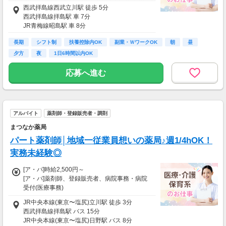
■時給２５００円
西武拝島線西武立川駅 徒歩 5分
※その他手当込み
西武拝島線拝島駅 車 7分
JR青梅線昭島駅 車 8分
■交通費全額支給
長期
シフト制
扶養控除内OK
副業・ＷワークOK
朝
昼
■賞与あり
夕方
夜
1日6時間以内OK
■昇給あり
応募へ進む
アルバイト
薬剤師・登録販売者・調剤
まつなか薬局
パート薬剤師│地域一従業員想いの薬局♪週1/4hOK！
実務未経験◎
[ア・パ]時給2,500円～
[ア・パ]薬剤師、登録販売者、病院事務・病院
受付(医療事務)
1.薬剤師
JR中央本線(東京〜塩尻)立川駅 徒歩 3分
時給：2,500円～
西武拝島線拝島駅 バス 15分
JR中央本線(東京〜塩尻)日野駅 バス 8分
2.調剤事務