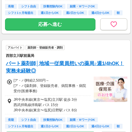
時給：1,230円～
長期
シフト自由
扶養控除内OK
副業・ＷワークOK
シフト1ヶ月毎提出
週1日からOK
週2日からOK
週4日からOK
朝
■交通費全額支給
┗ガソリン代も支給
応募へ進む
・上記3パターンのシフト制☆
・シフトは月ごとに提出♪
・週1日、4時間～勤務可能！
・通しで勤務も可能です！
アルバイト
薬剤師・登録販売者・調剤
・忙しいときは週０でも大丈夫◎
西部立川駅前薬局
「今週は稼ぎたいからたくさん働きたい！」
パート薬剤師│地域一従業員想いの薬局♪週1/4hOK！
「子どもが急に熱を出してしまった...」
実務未経験◎
「今週は旅行だからシフトに入れなそう」など
色々あると思います。
[ア・パ]時給2,500円～
[ア・パ]薬剤師、登録販売者、病院事務・病院
ですが心配しないでください！
受付(医療事務)
働く時間はあなたの予定に合わせられますの
1.薬剤師
で、
JR中央本線(東京〜塩尻)立川駅 徒歩 3分
時給：2,500円～
シフトの相談も気軽にしてくださいね♪
西武拝島線拝島駅 バス 15分
JR中央本線(東京〜塩尻)日野駅 バス 8分
2.調剤事務
時給：1,230円～
長期
シフト自由
扶養控除内OK
副業・ＷワークOK
シフト1ヶ月毎提出
週1日からOK
週2日からOK
週4日からOK
朝
■交通費全額支給