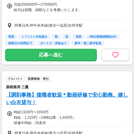
月給200500円〜275000円
給与は前職、経験などを考慮いたします。
【交通費】
JR東日本JR中央本線(東京〜塩尻)吉祥寺駅
一部支給
長期
シフト1ヶ月毎提出
朝
昼
深夜
9時以降勤務開始OK
残業月20時間以下
ボーナス・昇給あり
新卒・第二新卒歓迎
応募へ進む
アルバイト
医療事務・受付
薬樹薬局 三鷹
【調剤事務】復職者歓迎＊動画研修で安心勤務。嬉し
い白衣貸与！
時給1320円〜1650円
時給：1,320円（18時以降：1,650円）
研修中時給：同条件
JR東日本JR中央本線(東京〜塩尻)吉祥寺駅
【交通費】