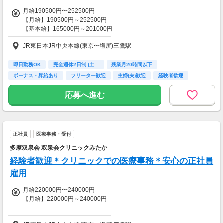
月給190500円〜252500円
【月給】190500円～252500円
【基本給】165000円～201000円
【手当】
JR東日本JR中央本線(東京〜塩尻)三鷹駅
＜全員支給＞
・職務手当：10,000円
・住宅手当：15,500円（世帯主以外）、23,500円（世帯主）
即日勤務OK
完全週休2日制 (土…
残業月20時間以下
・食事手当：400円×出勤日数（最大月給は20日出勤した想定で計算）
ボーナス・昇給あり
フリーター歓迎
主婦(夫)歓迎
経験者歓迎
ブランクOK
女性活躍中
＜該当支給＞
応募へ進む
・皆勤手当：10,000円/月
【賞与】年2回 計5ヶ月分
【昇給】年1回 月2,000円～3,000円
正社員
医療事務・受付
【交通費】
全額支給
多摩双泉会 双泉会クリニックみたか
経験者歓迎＊クリニックでの医療事務＊安心の正社員
雇用
月給220000円〜240000円
【月給】220000円～240000円
【交通費】