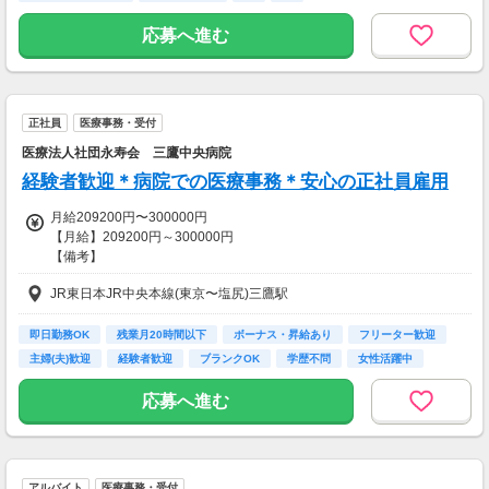
1,300円×7.25ｈ=9,425円×20日＝188,500円
・土曜日
応募へ進む
1,300円×4.00ｈ＝5,200円×2日＝10,400円
合計 198,900円
※がん登録初級、
中級資格取得者は給与優遇
正社員
医療事務・受付
別途ご相談ください
医療法人社団永寿会 三鷹中央病院
【交通費備考】
経験者歓迎＊病院での医療事務＊安心の正社員雇用
交通費別途支給
※上限月4万円
月給209200円〜300000円
【月給】209200円～300000円
【交通費】
【備考】
一部支給
経験に応じて考慮
JR東日本JR中央本線(東京〜塩尻)三鷹駅
【賞与】年2回 4ヶ月分
【昇給】前年度実績：1ヶ月あたり1600円～2100円
即日勤務OK
残業月20時間以下
ボーナス・昇給あり
フリーター歓迎
【交通費】
主婦(夫)歓迎
経験者歓迎
ブランクOK
学歴不問
女性活躍中
全額支給
応募へ進む
アルバイト
医療事務・受付