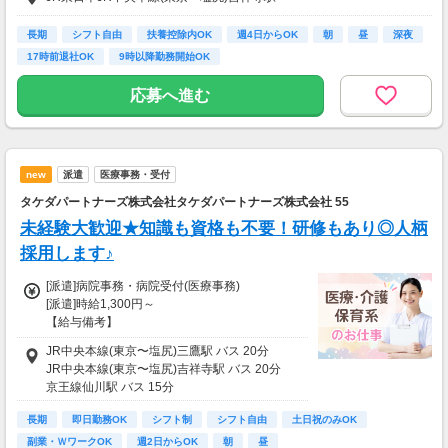
一部支給
長期
シフト自由
扶養控除内OK
週4日からOK
朝
昼
深夜
17時前退社OK
9時以降勤務開始OK
応募へ進む
new
派遣
医療事務・受付
タケダパートナーズ株式会社タケダパートナーズ株式会社 55
未経験大歓迎★知識も資格も不要！研修もあり◎人柄
採用します♪
[派遣]病院事務・病院受付(医療事務)
[派遣]時給1,300円～
【給与備考】
■時給1,300円
JR中央本線(東京〜塩尻)三鷹駅 バス 20分
■交通費一部支給
JR中央本線(東京〜塩尻)吉祥寺駅 バス 20分
京王線仙川駅 バス 15分
【月給例】
￣￣￣￣￣
長期
即日勤務OK
シフト制
シフト自由
土日祝のみOK
・月曜日～金曜日
副業・ＷワークOK
週2日からOK
朝
昼