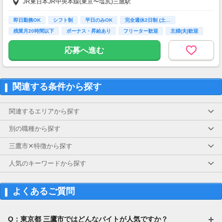
JR東日本JR中央本線(東京〜塩尻)三鷹駅
一部支給
即日勤務OK
シフト制
平日のみOK
完全週休2日制 (土…
残業月20時間以下
ボーナス・昇給あり
フリーター歓迎
主婦(夫)歓迎
経験者歓迎
応募へ進む
関連する条件から探す
関連するエリアから探す
別の職種から探す
三鷹市✕特徴から探す
人気のキーワードから探す
よくあるご質問
Q：東京都 三鷹市ではどんなバイトが人気ですか？