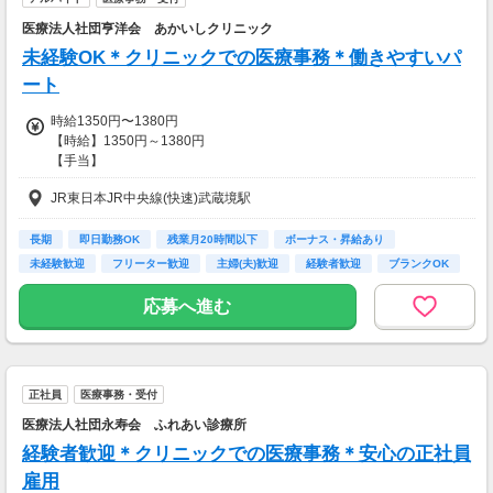
医療法人社団亨洋会 あかいしクリニック
未経験OK＊クリニックでの医療事務＊働きやすいパ
ート
時給1350円〜1380円
【時給】1350円～1380円
【手当】
ベースアップ加算あり（月により金額の変動あり）
JR東日本JR中央線(快速)武蔵境駅
【昇給】年1回 6月（評価による）
【交通費】
長期
即日勤務OK
残業月20時間以下
ボーナス・昇給あり
全額支給
未経験歓迎
フリーター歓迎
主婦(夫)歓迎
経験者歓迎
ブランクOK
応募へ進む
正社員
医療事務・受付
医療法人社団永寿会 ふれあい診療所
経験者歓迎＊クリニックでの医療事務＊安心の正社員
雇用