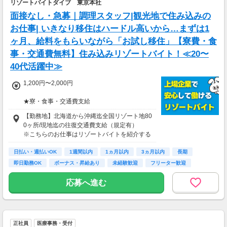
リゾートバイトダイブ 東京本社
面接なし・急募｜調理スタッフ|観光地で住み込みの
お仕事| いきなり移住はハードル高いから…まずは1
ヶ月、給料をもらいながら「お試し移住」【寮費・食
事・交通費無料】住み込みリゾートバイト！≪20〜
40代活躍中≫
1,200円〜2,000円
★寮・食事・交通費支給
住み込みのお仕事のため、以下の補助がありま
【勤務地】北海道から沖縄迄全国リゾート地80
す。
0ヶ所/現地迄の往復交通費支給（規定有）
・寮費・光熱費無料（個室あり）
※こちらのお仕事はリゾートバイトを紹介する
・食事無料
募集となっており実際に募集がある勤務地と異
・Wi-Fiあり
日払い・週払いOK
なる場合がございます。
1週間以内
1ヵ月以内
3ヵ月以内
長期
・往復交通費支給（上限あり）
カウンセリングでご希望条件をお伺いし、全国
即日勤務OK
ボーナス・昇給あり
未経験歓迎
フリーター歓迎
※勤務地による
からお仕事をご案内いたします。※ご自宅から
の通勤も可
応募へ進む
生活費がかからないので、働いた分のほとんど
を貯金にまわすことができます！
★お仕事開始までの流れ★
応募→初回カウンセリング（電話15分）→希望
▼月収例
のお仕事へ応募（面接なし）→お仕事開始
25万5,300円
正社員
医療事務・受付