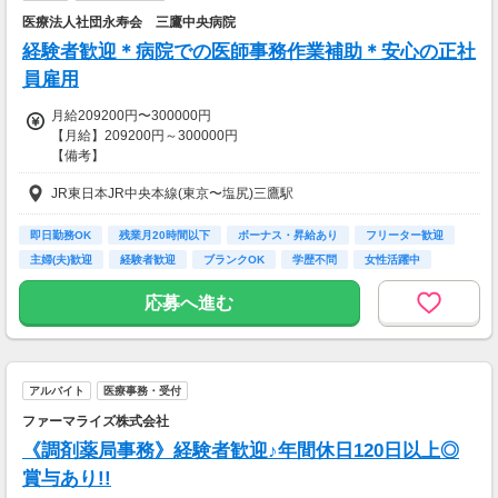
＝(時給1,200円×8h＋残業1h)×23日
医療法人社団永寿会 三鷹中央病院
▼貯金の目安
経験者歓迎＊病院での医師事務作業補助＊安心の正社
＜リゾートバイト＞
員雇用
住まい ：無料
水道光熱費：無料
月給209200円〜300000円
Wi-Fi代 ：無料
【月給】209200円～300000円
食費 ：無料
【備考】
スマホ ：0.5万円
経験に応じて考慮
そのほか ：1.5万円
JR東日本JR中央本線(東京〜塩尻)三鷹駅
【賞与】年2回 4ヶ月分
社会保険 ：3万円
【昇給】前年度実績：1ヶ月あたり1600円～2100円
-----------------------
即日勤務OK
残業月20時間以下
ボーナス・昇給あり
フリーター歓迎
支出合計 ：5万円
【交通費】
主婦(夫)歓迎
経験者歓迎
ブランクOK
学歴不問
女性活躍中
→毎月20万円程度の貯金が目指せます！
全額支給
短期でお金を貯めたい方にはピッタリ！
応募へ進む
アルバイト
医療事務・受付
ファーマライズ株式会社
《調剤薬局事務》経験者歓迎♪年間休日120日以上◎
賞与あり!!