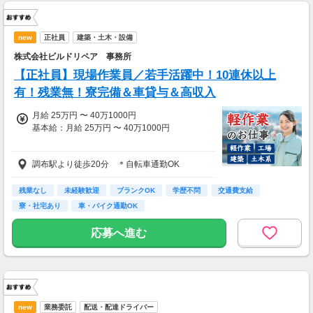
new
正社員
建築・土木・設備
株式会社ビルドリペア 事務所
【正社員】現場作業員／若手活躍中！10連休以上
有！残業無！寮完備＆車貸与＆高収入
月給 25万円 〜 40万1000円
基本給：月給 25万円 〜 40万1000円
固定残業代：なし
調布駅より徒歩20分 ＊自転車通勤OK
【一律手当】
全員に一律で支払われる通勤・皆勤・家族手当
残業なし
未経験歓迎
ブランクOK
学歴不問
交通費支給
金額：なし
寮・社宅あり
車・バイク通勤OK
全員に一律で支払われるその他手当金額：なし
応募へ進む
※別途皆勤手当を月21日以上無遅刻無欠勤で付
与
-----------------------------------------
残業を良しとしない会社方針ですが
残業した場合は別途支給します！
new
業務委託
配送・配達ドライバー