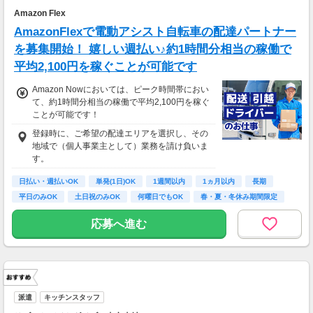
-----------------------------------------
Amazon Flex
AmazonFlexで電動アシスト自転車の配達パートナー
を募集開始！ 嬉しい週払い♪約1時間分相当の稼働で
平均2,100円を稼ぐことが可能です
Amazon Nowにおいては、ピーク時間帯におい
て、約1時間分相当の稼働で平均2,100円を稼ぐ
ことが可能です！
登録時に、ご希望の配達エリアを選択し、その
地域で（個人事業主として）業務を請け負いま
す。
日払い・週払いOK
単発(1日)OK
1週間以内
1ヵ月以内
長期
平日のみOK
土日祝のみOK
何曜日でもOK
春・夏・冬休み期間限定
応募へ進む
派遣
キッチンスタッフ