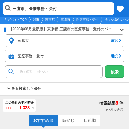
2026年8月8日
更新
tog
三鷹市、医療事務・受付
関東
履歴
保存
メニュー
nav
ギガバイトTOP
関東
東京都
三鷹市
医療事務・受付
様々な条件の求
【2026年08月最新版】東京都 三鷹市の医療事務・受付のバイト・アルバイト・パートの求人募集情報
三鷹市
選択
医療事務・受付
選択
検索
最近検索した条件
8
この条件の平均時給
検索結果
件
1,323
円
1~8件を表示
おすすめ順
時給順
日給順