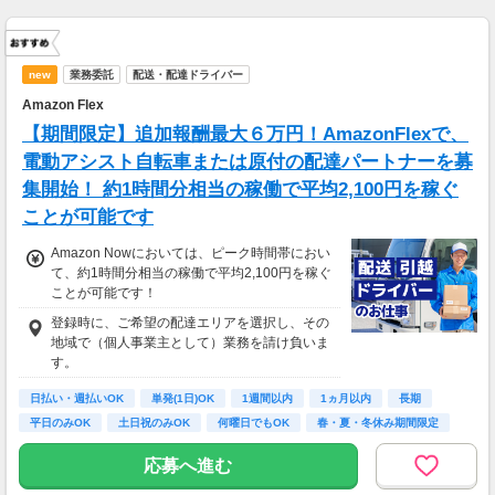
new
業務委託
配送・配達ドライバー
Amazon Flex
【期間限定】追加報酬最大６万円！AmazonFlexで、
電動アシスト自転車または原付の配達パートナーを募
集開始！ 約1時間分相当の稼働で平均2,100円を稼ぐ
ことが可能です
Amazon Nowにおいては、ピーク時間帯におい
て、約1時間分相当の稼働で平均2,100円を稼ぐ
ことが可能です！
登録時に、ご希望の配達エリアを選択し、その
地域で（個人事業主として）業務を請け負いま
す。
日払い・週払いOK
単発(1日)OK
1週間以内
1ヵ月以内
長期
平日のみOK
土日祝のみOK
何曜日でもOK
春・夏・冬休み期間限定
応募へ進む