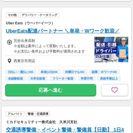
その他
デリバリー・ケータリング
Uber Eats（ウーバーイーツ）
UberEats配達パートナー ＼単発・Wワーク歓迎／
完全出来高制
※金額は案件によって変動いたします。
※お支払い条件および手数料が適用されます
西東京市周辺
日払い・週払いOK
単発(1日)OK
何曜日でもOK
副業・ＷワークOK
未経験歓迎
大学生歓迎
フリーター歓迎
学歴不問
高校卒業以上
応募へ進む
アルバイト
警備・交通誘導
ミカドセキュリティー株式会社 久米川支社
交通誘導警備・イベント警備・警備員【日勤】 1日4