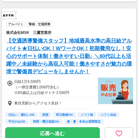
アルバイト
警備・交通誘導
株式会社MSK 三鷹営業所
【交通誘導警備スタッフ】地域最高水準の高日給アル
バイト★日払いOK！WワークOK！初期費用なし！安
心のサポート体制！働きやすい日勤♪ ＼60代以上も活
躍中／未経験から高収入可能！働きやすさが魅力の環
境で警備員デビューをしませんか！
日給1万4,500円
（一律交通費1,000円含む）
※65歳以上は日給マイナス500円
※70歳以上は日給マイナス2,00円
東伏見駅からアクセス良好！
---
■交通誘導2級以上の資格をお持ちの方は
日払い・週払いOK
長期
即日勤務OK
シフト制
シフト自由
日給1万4,500円
平日のみOK
時間・曜日相談OK
春・夏・冬休み期間限定
（一律交通費1,000円含む）
副業・ＷワークOK
※65歳以上は日給マイナス500円
応募へ進む
※70歳以上は日給マイナス1,000円