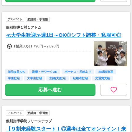
アルバイト
塾講師・学習塾
個別指導１対１アトム
≪大学生歓迎≫週1日～OK◎シフト調整・私服可◎
1授業80分1,790円～2,090円
単発(1日)OK
副業・ＷワークOK
ボーナス・昇給あり
未経験歓迎
学生歓迎
大学生歓迎
主婦(夫)歓迎
経験者歓迎
交通費支給
応募へ進む
アルバイト
塾講師・学習塾
個別指導学院フリーステップ
【９割未経験スタート！◎選考は全てオンライン！来