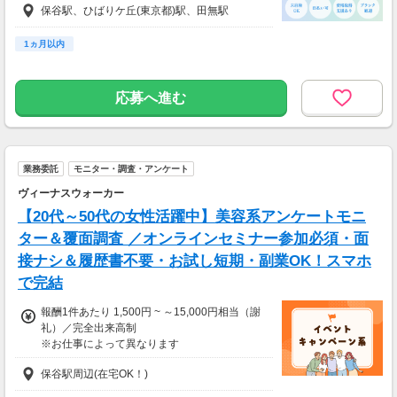
保谷駅、ひばりケ丘(東京都)駅、田無駅
1ヵ月以内
応募へ進む
業務委託
モニター・調査・アンケート
ヴィーナスウォーカー
【20代～50代の女性活躍中】美容系アンケートモニ
ター＆覆面調査 ／オンラインセミナー参加必須・面
接ナシ＆履歴書不要・お試し短期・副業OK！スマホ
で完結
報酬1件あたり 1,500円 ~ ～15,000円相当（謝
礼）／完全出来高制
※お仕事によって異なります
※アンケート回答後、内容確認・承認を経て謝
保谷駅周辺(在宅OK！)
礼をお支払いします