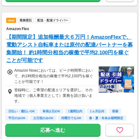
★交通誘導2級（以上）として従事した場合
1勤務につき1,000円支給！！
---
new
業務委託
配送・配達ドライバー
■65歳～69歳迄では他の年代と同じ現場でも
安全面・体力面の考慮により比較的低負荷の業
Amazon Flex
務、
【期間限定】追加報酬最大６万円！AmazonFlexで、
70歳以降では低負荷業務や季節により
相談の上短時間勤務をすることもあるため
電動アシスト自転車または原付の配達パートナーを募
給与が上記になる場合がございます。
集開始！ 約1時間分相当の稼働で平均2,100円を稼ぐ
ことが可能です
＜月収例＞
月収29万円可能
Amazon Nowにおいては、ピーク時間帯におい
（日給1万4,500円×月20日勤務）
て、約1時間分相当の稼働で平均2,100円を稼ぐ
ことが可能です！
登録時に、ご希望の配達エリアを選択し、その
地域で（個人事業主として）業務を請け負いま
す。
日払い・週払いOK
単発(1日)OK
1週間以内
1ヵ月以内
長期
平日のみOK
土日祝のみOK
何曜日でもOK
春・夏・冬休み期間限定
応募へ進む