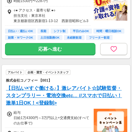
時給1530円〜2287円
○● アクセス・最寄り駅 ●○
担当支社：東京本社
東京都新宿区西新宿1-13-12 西新宿昭和ビル3
Ｆ
日払い・週払いOK
新宿駅（JR在来線/京王新線/京王線/小田急小田
長期
シフト制
平日のみOK
時間・曜日相談OK
原線/都営新宿線/都営大江戸線）-2分
副業・ＷワークOK
土日祝勤務OK
未経験歓迎
フリーター歓迎
都庁前駅（都営大江戸線）-4分
新宿（東京メトロ）駅（東京メトロ丸ノ内線）-
応募へ進む
5分
エリア内で案件多数！あなたに合った案件をご
紹介いたします。
アルバイト
企画・運営・イベントスタッフ
■エリア内の駅一覧
株式会社コノフィー 【001】
保谷駅,ひばりヶ丘駅,東伏見駅,西武柳沢駅,田無
【日払い×すぐ働ける♪】激レアバイト☆試験監督・
駅
スタンプラリー・電池交換etc... //スマホで日払い！
激単1日OK！<登録制>
給与
日給1万4300円～3万円以上+交通費支給(すべて
のお仕事で)