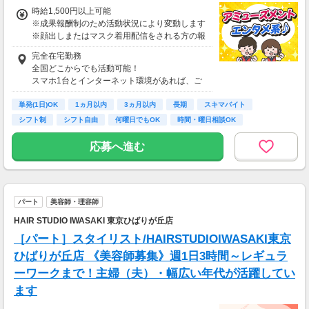
時給1,500円以上可能
※成果報酬制のため活動状況により変動します
※顔出しまたはマスク着用配信をされる方の報
酬基準となります
完全在宅勤務
【収入例】
全国どこからでも活動可能！
■事務職Aさん（週3日・月50時間程度）
スマホ1台とインターネット環境があれば、ご
月収8万円～15万円
自宅からスタートできます。
■営業職Bさん（週4日・月80時間程度）
単発(1日)OK
通勤時間ゼロだから、本業やプライベートとの
1ヵ月以内
3ヵ月以内
長期
スキマバイト
月収15万円～25万円
両立もラクラク♪
シフト制
シフト自由
何曜日でもOK
時間・曜日相談OK
■主婦Cさん（月100時間程度）
月収20万円以上
応募へ進む
現在活躍中のライバーの多くは会社員や主婦の
方。
本業や家庭と両立しながら副業として活動され
ています。
パート
美容師・理容師
HAIR STUDIO IWASAKI 東京ひばりが丘店
［パート］スタイリスト/HAIRSTUDIOIWASAKI東京
ひばりが丘店 《美容師募集》週1日3時間～レギュラ
ーワークまで！主婦（夫）・幅広い年代が活躍してい
ます