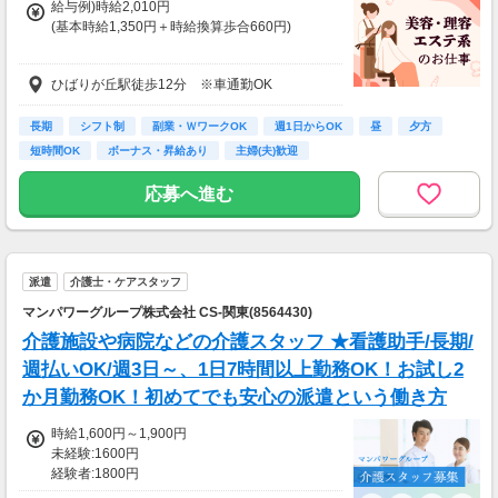
給与例)時給2,010円
(基本時給1,350円＋時給換算歩合660円)
◎Jr.スタイリストの方も歓迎です。
ひばりが丘駅徒歩12分 ※車通勤OK
給与は面接時にご相談の上、決定します。
◆土曜・日曜・祝日は時給100円アップ
長期
シフト制
副業・ＷワークOK
週1日からOK
昼
夕方
◆1分単位で給与支給
短時間OK
ボーナス・昇給あり
主婦(夫)歓迎
◆毎月20日締め、翌月5日支払い
◆交通費全額支給
応募へ進む
※試用期間6か月あり、試用期間後と同条件
派遣
介護士・ケアスタッフ
マンパワーグループ株式会社 CS-関東(8564430)
介護施設や病院などの介護スタッフ ★看護助手/長期/
週払いOK/週3日～、1日7時間以上勤務OK！お試し2
か月勤務OK！初めてでも安心の派遣という働き方
時給1,600円～1,900円
未経験:1600円
経験者:1800円
介護福祉士:1900円