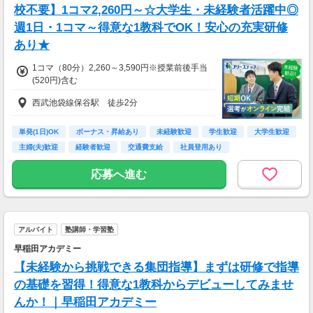
校不要】1コマ2,260円～☆大学生・未経験者活躍中◎
週1日・1コマ～得意な1教科でOK！安心の充実研修
あり★
1コマ（80分）2,260～3,590円※授業前後手当
(520円)含む
西武池袋線保谷駅 徒歩2分
単発(1日)OK
ボーナス・昇給あり
未経験歓迎
学生歓迎
大学生歓迎
主婦(夫)歓迎
経験者歓迎
交通費支給
社員登用あり
応募へ進む
アルバイト
塾講師・学習塾
早稲田アカデミー
【未経験から挑戦できる集団指導】まずは研修で指導
の基礎を習得！得意な1教科からデビューしてみませ
んか！｜早稲田アカデミー