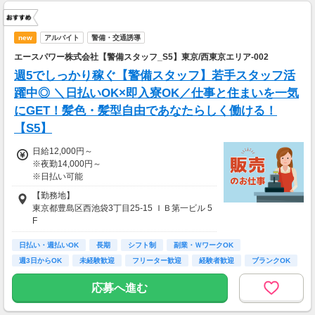
new
アルバイト
警備・交通誘導
エースパワー株式会社【警備スタッフ_S5】東京/西東京エリア-002
週5でしっかり稼ぐ【警備スタッフ】若手スタッフ活
躍中◎ ＼日払いOK×即入寮OK／仕事と住まいを一気
にGET！髪色・髪型自由であなたらしく働ける！
【S5】
日給12,000円～
※夜勤14,000円～
※日払い可能
【勤務地】
東京都豊島区西池袋3丁目25-15 ＩＢ第一ビル 5
F
日払い・週払いOK
＊アクセス
長期
シフト制
副業・ＷワークOK
JR各線「池袋」駅から徒歩5分
週3日からOK
未経験歓迎
フリーター歓迎
経験者歓迎
ブランクOK
応募へ進む