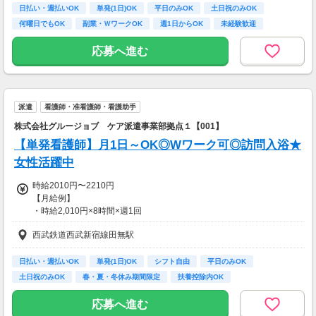
【お仕事の一例】
日払い・週払いOK
単発(1日)OK
平日のみOK
土日祝のみOK
◆ 美容サプリのお試しモニター
何曜日でもOK
副業・ＷワークOK
週1日からOK
未経験歓迎
話題の美容サプリをお得に体験し、リアルな感
大学生歓迎
想を送るだけ♪
応募へ進む
キレイになりながらポイントがもらえる、人気
のモニターです！
・案件数 ：20～30件
派遣
看護師・准看護師・看護助手
・所要時間：10～20分
・謝礼金 ：500PT（1P＝1円）＋商品提供あ
株式会社グルージョブ ケア派遣事業部拠点１【001】
り
【単発看護師】月1日～OK◎Wワーク可◎訪問入浴★
◆ コスメのお試しモニター
女性活躍中
スキンケア・ヘアケア商品を実際に使ってレビ
時給2010円〜2210円
ュー！
【月給例】
美容好きにぴったりの、楽しみながらできるお
・時給2,010円×8時間×週1回
仕事です。
…月額64,320円
西武鉄道西武新宿線田無駅
※月4週で計算した場合
・案件数 ：10～20件
・所要時間：10～20分
■日払い・週払いあり
・謝礼金 ：500PT（1P＝1円）＋商品提供あ
日払い・週払いOK
単発(1日)OK
シフト自由
平日のみOK
■残業代支給別途
り
土日祝のみOK
春・夏・冬休み期間限定
扶養控除内OK
副業・ＷワークOK
週1日からOK
【交通費】
◆ 生活に役立つサービスの調査
応募へ進む
全額支給
保険相談・クレカ発行など、サービス体験後に