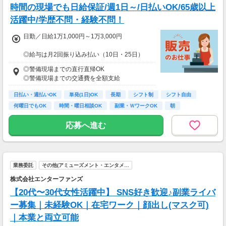
時間の現場でも日給保証/週1日～/日払いOK/65歳以上
活躍中/学歴不問・経験不問！
日勤／日給1万1,000円～1万3,000円
◎給与は月2回振り込み払い（10日・25日）
◎日払い制度の利用も可能（規定あり）
◎警備現場までの直行直帰OK
◎有資格者は日給+2,000円（一般路線は+1,000
◎警備現場までの交通費を全額支給
円）
◎資格取得費用は当社全額負担
日払い・週払いOK
単発(1日)OK
長期
シフト制
シフト自由
何曜日でもOK
時間・曜日相談OK
副業・ＷワークOK
朝
※65歳以上の方は下記給与になります
65～69歳：日勤／日給1万800円
応募へ進む
70～79歳：日勤／日給1万500円
業務委託
その他(アミューズメント・エンタメ…
株式会社エンターファンズ
【20代〜30代女性活躍中】 SNS好き歓迎♪副業ライバ
ー募集｜未経験OK｜在宅ワーク｜顔出し(マスク可)
｜本業と両立可能