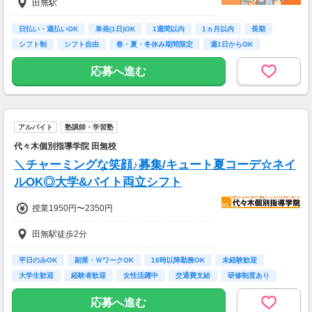
田無駅
◆全てのお仕事交通費支給
◆連勤、夜間、早朝などの各種手当あり
◆お弁当支給
日払い・週払いOK
単発(1日)OK
1週間以内
1ヵ月以内
長期
※日給はお仕事内容により異なります
シフト制
シフト自由
春・夏・冬休み期間限定
週1日からOK
案件・回数によって、収入は自由自在です☆彡
応募へ進む
あなたに合った働き方でOK(^^)
◆支払方法：日払い
※日払いor月払いが選べます！
アルバイト
塾講師・学習塾
――――――――――――
代々木個別指導学院 田無校
★日払いのお給料は…
＼チャーミングな笑顔♪募集/キュート夏コーデ☆ネイ
スマホで24時間365日いつでも申請OK⇒即振込
み♪
ルOK◎大学&バイト両立シフト
祝日でも深夜/早朝でもOK！
申請後、"数分"でご指定の口座にスグ振込まれ
授業1950円〜2350円
ます◎
――――――――――――
田無駅徒歩2分
平日のみOK
副業・ＷワークOK
18時以降勤務OK
未経験歓迎
大学生歓迎
経験者歓迎
女性活躍中
交通費支給
研修制度あり
応募へ進む