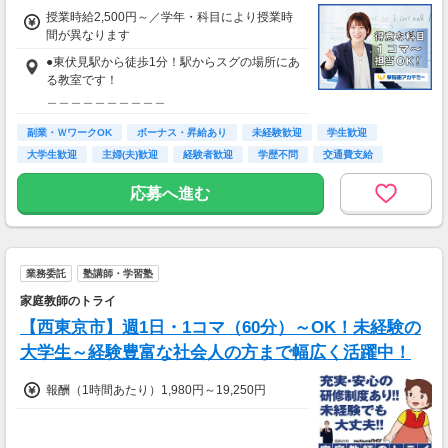
授業時給2,500円～／学年・科目により授業時
間が異なります
●東伏見駅から徒歩1分！駅からスグの場所にあ
る教室です！
＿＿＿＿＿＿＿＿＿＿
東伏見駅からのアクセス
副業・ＷワークOK
￣￣Ｖ￣￣￣￣￣￣￣
ボーナス・昇給あり
未経験歓迎
学生歓迎
北口を出てロータリーを左折し道なりに進む
大学生歓迎
主婦(夫)歓迎
経験者歓迎
学歴不問
交通費支給
↓
中国物産店の前にある横断歩道を渡り
応募へ進む
1Fにコンビニエンスストアがある白いビルの2F
＿＿＿＿＿＿＿＿＿＿＿＿＿
西武池袋線やJR中央線が
業務委託
塾講師・学習塾
最寄駅の方も無理なく通勤可！
￣￣Ｖ￣￣￣￣￣￣￣￣￣￣
家庭教師のトライ
東伏見駅は西武新宿線ですが
【西東京市】週1日・1コマ（60分）～OK！未経験の
西武池袋線やJR中央線が最寄駅の方も
大学生～経験豊富な社会人の方まで幅広く活躍中！
保谷駅、大泉学園、三鷹駅、吉祥寺駅からも
無理なく通勤できます！
報酬（1時間あたり）1,980円～19,250円