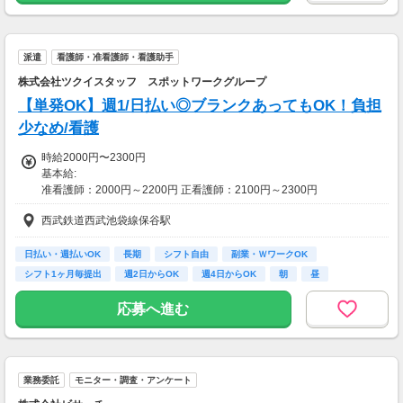
アンケートに回答するだけ！
高額謝礼も狙える人気ジャンルです。
派遣
看護師・准看護師・看護助手
・案件数 ：10～20件
・所要時間：1～2時間
株式会社ツクイスタッフ スポットワークグループ
・謝礼 ：2,000～10,000PT（1P＝1円）
【単発OK】週1/日払い◎ブランクあってもOK！負担
少なめ/看護
★今だけ！お得なキャンペーン実施中★
電話セミナーに参加 & モニター応募完了で、A
時給2000円〜2300円
mazonギフトカード2,000円分をプレゼント！
基本給:
准看護師：2000円～2200円 正看護師：2100円～2300円
西武鉄道西武池袋線保谷駅
給与詳細:
◎その他手当
・土日祝日 時給＋100円
日払い・週払いOK
長期
シフト自由
副業・ＷワークOK
・一人親手当 10,000円
シフト1ヶ月毎提出
週2日からOK
週4日からOK
朝
昼
（月50時間以上勤務の方）
応募へ進む
締日・支払日（支払い方法）:
月末締め・翌月15日支払い
銀行振込
業務委託
モニター・調査・アンケート
【交通費】
一部支給