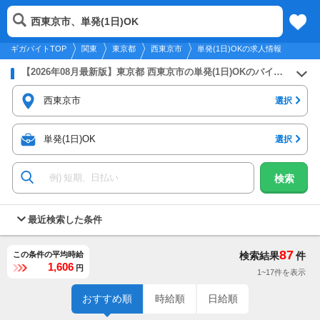
2026年8月8日
更新
tog
西東京市、単発(1日)OK
関東
履歴
保存
メニュー
nav
ギガバイトTOP
関東
東京都
西東京市
単発(1日)OKの求人情報
【2026年08月最新版】東京都 西東京市の単発(1日)OKのバイト・アルバイト・パートの求人募集情報
西東京市
選択
単発(1日)OK
選択
検索
最近検索した条件
87
この条件の平均時給
検索結果
件
1,606
円
1~17件を表示
おすすめ順
時給順
日給順