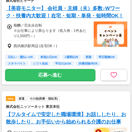
株式会社ビサーチ
【美容モニター】 会社員・主婦（夫）多数♪Wワー
ク・扶養内大歓迎！在宅・短期・単発・短時間OK！
報酬／完全歩合制
※お仕事により異なります（収入例：1件あた
り1,500円～）
西武柳沢駅周辺 (在宅OK！)
・登録お祝い制度アリ！
最大11,500円GET！
(弊社規定による)
日払い・週払いOK
単発(1日)OK
1週間以内
長期
即日勤務OK
スキマバイト
シフト自由
平日のみOK
扶養控除内OK
応募へ進む
new
派遣
その他(医療・福祉系)
株式会社ニッソーネット 東京本社
【フルタイムで安定した職場環境】お話ししたり、お
散歩したり、お手伝いから始められる介護のお仕事