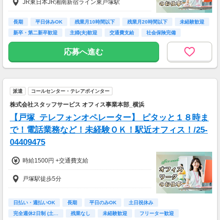
JR東日本JR湘南新宿ライン東戸塚駅
長期
平日休みOK
残業月10時間以下
残業月20時間以下
未経験歓迎
新卒・第二新卒歓迎
主婦(夫)歓迎
交通費支給
社会保険完備
応募へ進む
派遣
コールセンター・テレアポインター
株式会社スタッフサービス オフィス事業本部_横浜
【戸塚_テレフォンオペレーター】 ピタッと１８時ま
で！電話業務など！未経験ＯＫ！駅近オフィス！/25-
04409475
時給1500円 +交通費支給
戸塚駅徒歩5分
日払い・週払いOK
長期
平日のみOK
土日祝休み
完全週休2日制 (土…
残業なし
未経験歓迎
フリーター歓迎