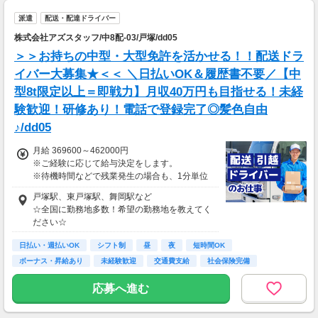
▼月収例
のお仕事へ応募（面接なし）→お仕事開始
27万6,575円
派遣
配送・配達ドライバー
＝(時給1,300円×8h＋残業1h)×23日
株式会社アズスタッフ/中8配-03/戸塚/dd05
▼貯金の目安
＞＞お持ちの中型・大型免許を活かせる！！配送ドラ
＜リゾートバイト＞
イバー大募集★＜＜ ＼日払いOK＆履歴書不要／【中
住まい ：無料
型8t限定以上＝即戦力】月収40万円も目指せる！未経
水道光熱費：無料
Wi-Fi代 ：無料
験歓迎！研修あり！電話で登録完了◎髪色自由
食費 ：無料
♪/dd05
スマホ ：0.5万円
そのほか ：1.5万円
月給 369600～462000円
社会保険 ：3万円
※ご経験に応じて給与決定をします。
-----------------------
※待機時間などで残業発生の場合も、1分単位
支出合計 ：5万円
で残業代をお支払いします！
→毎月20万円程度の貯金が目指せます！
戸塚駅、東戸塚駅、舞岡駅など
※研修・研修時給については面談時にお伝えし
短期でお金を貯めたい方にはピッタリ！
☆全国に勤務地多数！希望の勤務地を教えてく
ます
ださい☆
＊交通費一部支給（案件による）
日払い・週払いOK
シフト制
昼
夜
短時間OK
ボーナス・昇給あり
未経験歓迎
交通費支給
社会保険完備
応募へ進む