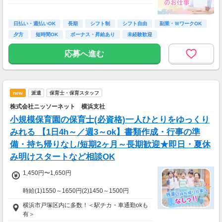
2）実働13日目～実働40日間（ドライバー）
→時給1,500円（日収12,000円～）
≪収入例≫
◎日勤／経験者の場合
日払い・週払いOK
長期
シフト制
シフト自由
副業・ＷワークOK
・日収(1,800*8)円（時給1,800円×8h）
夕方
短時間OK
ボーナス・昇給あり
未経験歓迎
・月収316,800円（日収(1,800*8)円×月22回勤
務）
応募へ進む
※実働8時間以上からは更に時給25％UP
※スキルによって更にスタート時給がUPするこ
とも！
new
派遣
保育士・保育スタッフ
※資格手当あり（時給50円～UP/資格の種類に
よって異なる）
株式会社ニッソーネット 横浜支社
支払方法：週払い
小規模保育園の保育士(必資格)一人ひとりをゆっくり
※週払いOK（規定あり）
みれる 【1日4h～／週3～ok】書類作成・行事の準
→金曜日締め最短翌週火曜日にお給料GET♪
備・持ち帰りなし/短期2ヶ月～長期歓迎★即日・夏休
（稼働開始時は手続き完了次第となります）
み明けスタートなど相談OK
交通費：別途全額支給
1,450円〜1,650円
※車・バイク通勤に関して施設により異なる場
合あり（応相談）
時給(1)1550～1650円(2)1450～1500円
(1)週40ｈ以上
横浜市戸塚区内に多数！＜駅チカ・車通勤okも
(2)週40ｈ未満
有＞
【月収例】