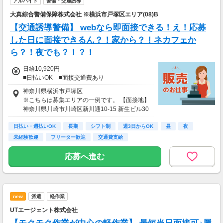
アルバイト
警備・交通誘導
大真綜合警備保障株式会社 ※横浜市戸塚区エリア(08)B
【交通誘導警備】 webなら即面接できる！え！応募
した日に面接できるん？！家から？！ネカフェか
ら？！夜でも？！？！
日給10,920円
■日払いOK ■面接交通費あり
神奈川県横浜市戸塚区
※こちらは募集エリアの一例です。 【面接地】
神奈川県川崎市川崎区新川通10-15 新生ビル30
3
日払い・週払いOK
長期
シフト制
週3日からOK
昼
夜
未経験歓迎
フリーター歓迎
交通費支給
応募へ進む
new
派遣
軽作業
UTエージェント株式会社