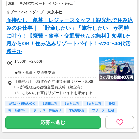
派遣
その他(アンケート・イベント・キャ…
リゾートバイトダイブ 東京本社
面接なし・急募｜レジャースタッフ｜観光地で住み込
みのお仕事｜ 「貯金したい」「旅行したい」が同時
に叶う！【寮費・食事・交通費ぜんぶ無料】短期1ヶ
月からOK！住み込みリゾートバイト！≪20〜40代活
躍中≫
1,300円〜2,000円
★寮・食事・交通費支給
住み込みのお仕事のため、以下の補助がありま
【勤務地】北海道から沖縄迄全国リゾート地80
す。
0ヶ所/現地迄の往復交通費支給（規定有）
・寮費・光熱費無料（個室あり）
※こちらのお仕事はリゾートバイトを紹介する
・食事無料
募集となっており実際に募集がある勤務地と異
・Wi-Fiあり
日払い・週払いOK
なる場合がございます。
1週間以内
1ヵ月以内
3ヵ月以内
長期
・往復交通費支給（上限あり）
カウンセリングでご希望条件をお伺いし、全国
即日勤務OK
ボーナス・昇給あり
未経験歓迎
フリーター歓迎
※勤務地による
からお仕事をご案内いたします。※ご自宅から
の通勤も可
応募へ進む
生活費がかからないので、働いた分のほとんど
を貯金にまわすことができます！
★お仕事開始までの流れ★
応募→初回カウンセリング（電話15分）→希望