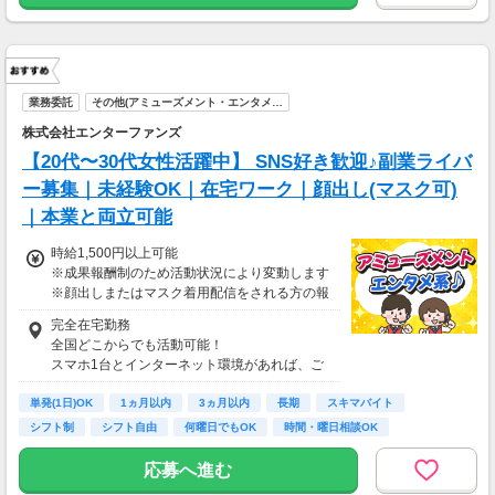
業務委託
その他(アミューズメント・エンタメ…
株式会社エンターファンズ
【20代〜30代女性活躍中】 SNS好き歓迎♪副業ライバ
ー募集｜未経験OK｜在宅ワーク｜顔出し(マスク可)
｜本業と両立可能
時給1,500円以上可能
※成果報酬制のため活動状況により変動します
※顔出しまたはマスク着用配信をされる方の報
酬基準となります
完全在宅勤務
【収入例】
全国どこからでも活動可能！
■事務職Aさん（週3日・月50時間程度）
スマホ1台とインターネット環境があれば、ご
月収8万円～15万円
自宅からスタートできます。
■営業職Bさん（週4日・月80時間程度）
単発(1日)OK
通勤時間ゼロだから、本業やプライベートとの
1ヵ月以内
3ヵ月以内
長期
スキマバイト
月収15万円～25万円
両立もラクラク♪
シフト制
シフト自由
何曜日でもOK
時間・曜日相談OK
■主婦Cさん（月100時間程度）
月収20万円以上
応募へ進む
現在活躍中のライバーの多くは会社員や主婦の
方。