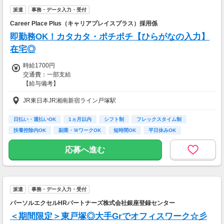
※詳細は面談時にお伝えします
派遣
事務・データ入力・受付
Career Place Plus（キャリアプレイスプラス）採用係
即勤務OK！カタカタ・ポチポチ【ひらがなの入力】
在宅◎
時給1700円
交通費：一部支給
【給与備考】
■昇給あり
JR東日本JR湘南新宿ライン戸塚駅
■日払い・週払い・先払いもOK
■充実の研修あり◎
座学1ヵ月（もちろん給与は同じ）を含む、
日払い・週払いOK
1ヵ月以内
シフト制
フレックスタイム制
”超”丁寧な研修を行っています！
扶養控除内OK
副業・ＷワークOK
短時間OK
平日休みOK
不安なまま仕事をして頂くことは
完全週休2日制 (土…
一切ありません。
応募へ進む
ご安心くださいね！
＜ 即払い、週払い対応OKだから安心♪＞
歓迎会、送別会、セールetc...
派遣
事務・データ入力・受付
毎月季節のイベントがたくさん。
急な出費でお財布がピンチ！！
パーソルエクセルHRパートナーズ株式会社銀座登録センター
って時も、
＜期間限定＞東戸塚◎大手Grでオフィスワーク☆彡
即払い・週払い制度があるので安心♪