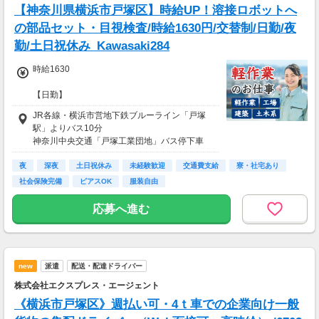
【神奈川県横浜市戸塚区】時給UP！溶接ロボットへ
の部品セット・目視検査/時給1630円/交替制/日勤/夜
勤/土日祝休み_Kawasaki284
時給1630
【日勤】
日額平均1万3040円/月額26万800円/残込32万1
JR各線・横浜市営地下鉄ブルーライン「戸塚
925円
駅」よりバス10分
【2交替】
神奈川中央交通「戸塚工業団地」バス停下車
日額平均1万4262円/月額28万5250円/残込34万
6375円
夜
バイク・自転車通勤可
深夜
土日祝休み
未経験歓迎
交通費支給
寮・社宅あり
社会保険完備
ピアスOK
服装自由
★応募資格★
※18歳以上
応募へ進む
※学生は応募不可（卒業見込みで、社会人予定
の方は卒業後に派遣登録が可能です。）
new
派遣
配送・配達ドライバー
株式会社エクスプレス・エージェント
《横浜市戸塚区》週払い可・4ｔ車での企業向け一般