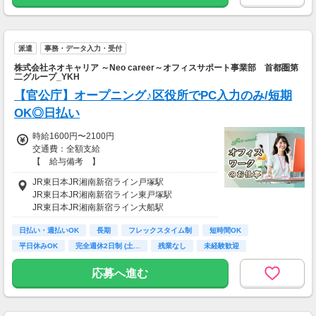
派遣
事務・データ入力・受付
株式会社ネオキャリア ～Neo career～オフィスサポート事業部 首都圏第
二グループ_YKH
【官公庁】オープニング♪区役所でPC入力のみ/短期
OK◎日払い
時給1600円〜2100円
交通費：全額支給
【 給与備考 】
◎日払いOK
JR東日本JR湘南新宿ライン戸塚駅
お給料発生後にケータイ・スマホからのらくら
JR東日本JR湘南新宿ライン東戸塚駅
く申請で
JR東日本JR湘南新宿ライン大船駅
自分の好きなタイミングで給与引き落としが可
能♪
日払い・週払いOK
長期
フレックスタイム制
短時間OK
※規定あり
平日休みOK
完全週休2日制 (土…
残業なし
未経験歓迎
新卒・第二新卒歓迎
【 交通費備考 】
応募へ進む
★すべてのお仕事で
別途交通費を支給させていただきます♪
※規定あり