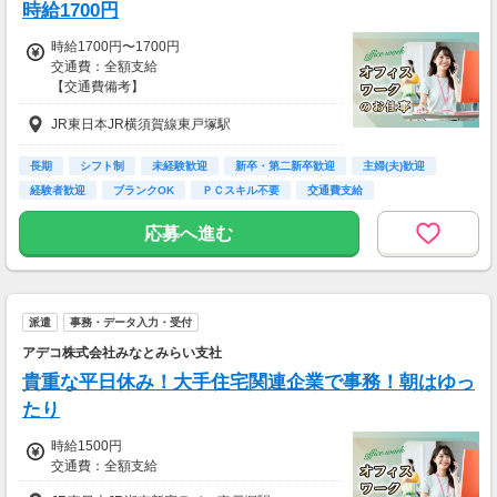
時給1700円
お気軽にご相談ください☆
時給1700円〜1700円
交通費：全額支給
【交通費備考】
【交通費備考】
※規定あり
※当社規定あり
JR東日本JR横須賀線東戸塚駅
給料UPしました！ kkw_bcov2106
長期
シフト制
未経験歓迎
新卒・第二新卒歓迎
主婦(夫)歓迎
経験者歓迎
ブランクOK
ＰＣスキル不要
交通費支給
応募へ進む
派遣
事務・データ入力・受付
アデコ株式会社みなとみらい支社
貴重な平日休み！大手住宅関連企業で事務！朝はゆっ
たり
時給1500円
交通費：全額支給