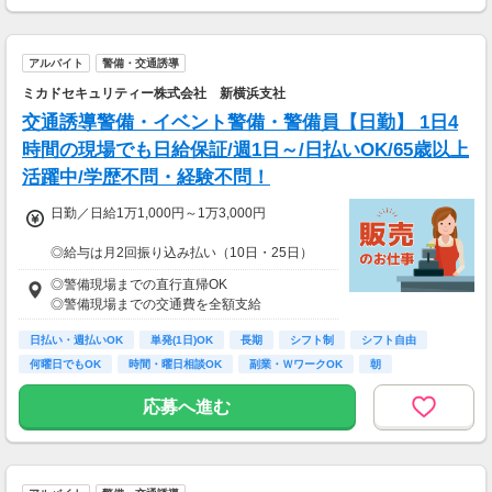
本業や家庭と両立しながら副業として活動され
ています。
アルバイト
警備・交通誘導
ミカドセキュリティー株式会社 新横浜支社
交通誘導警備・イベント警備・警備員【日勤】 1日4
時間の現場でも日給保証/週1日～/日払いOK/65歳以上
活躍中/学歴不問・経験不問！
日勤／日給1万1,000円～1万3,000円
◎給与は月2回振り込み払い（10日・25日）
◎日払い制度の利用も可能（規定あり）
◎警備現場までの直行直帰OK
◎有資格者は日給+2,000円（一般路線は+1,000
◎警備現場までの交通費を全額支給
円）
◎資格取得費用は当社全額負担
日払い・週払いOK
単発(1日)OK
長期
シフト制
シフト自由
何曜日でもOK
時間・曜日相談OK
副業・ＷワークOK
朝
※65歳以上の方は下記給与になります
65～69歳：日勤／日給1万800円
応募へ進む
70～79歳：日勤／日給1万500円