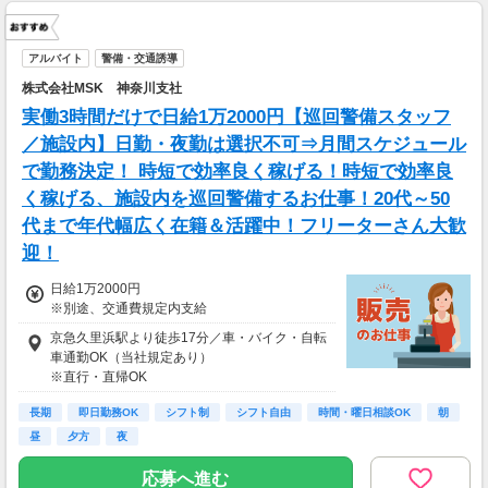
アルバイト
警備・交通誘導
株式会社MSK 神奈川支社
実働3時間だけで日給1万2000円【巡回警備スタッフ
／施設内】日勤・夜勤は選択不可⇒月間スケジュール
で勤務決定！ 時短で効率良く稼げる！時短で効率良
く稼げる、施設内を巡回警備するお仕事！20代～50
代まで年代幅広く在籍＆活躍中！フリーターさん大歓
迎！
日給1万2000円
※別途、交通費規定内支給
京急久里浜駅より徒歩17分／車・バイク・自転
車通勤OK（当社規定あり）
※直行・直帰OK
長期
即日勤務OK
シフト制
シフト自由
時間・曜日相談OK
朝
昼
夕方
夜
応募へ進む