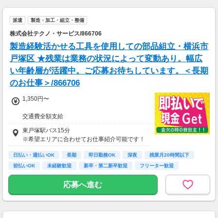
週5回勤務の場合：1,460円×8時間×20回=23万
派遣
製造・加工・組立・整備
3,600円
株式会社テクノ・サービス/866706
製造経験活かせる工具を使用しての部品組立・横浜市
戸塚区 ★残業は業務の状況によって変動あり。幅広
い年齢層が活躍中。ご応募お待ちしています。＜長期
のお仕事＞/866706
1,350円〜
交通費全額支給
即払い制度有
東戸塚駅バス15分
※希望エリアに合わせてお仕事紹介可能です！
日払い・週払いOK
長期
即日勤務OK
深夜
残業月20時間以下
前払いOK
未経験歓迎
新卒・第二新卒歓迎
フリーター歓迎
応募へ進む