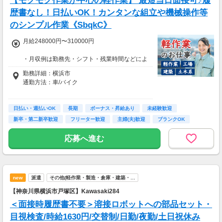
【モクモク作業が中心の軽作業】 最短当日面接可♪履
歴書なし！日払いOK！カンタンな組立や機械操作等
のシンプル作業《SbqkC》
月給248000円〜310000円
・月収例は勤務先・シフト・残業時間などによ
り変動します
勤務詳細：横浜市
・各種手当あり（残業手当、休出手当、深夜勤
通勤方法：車/バイク
務がある場合は深夜手当 など）
・昇給あり（昇格制度あり）
※構内の（無料）駐車場利用OK
日払い・週払いOK
※募集の勤務地は面接地の一例です。
長期
ボーナス・昇給あり
未経験歓迎
■日払い制度（新制度）※規定あり
ご希望の地域や条件などを伺いながらあなた
新卒・第二新卒歓迎
フリーター歓迎
主婦(夫)歓迎
ブランクOK
・最短5分で働いた分の給与を口座受取可能
に合ったお仕事をご紹介します！
・スマホからカンタン申請
学歴不問
応募へ進む
・1,000円単位で利用可能
■交通費 上限30,000円まで支給 ※会社規定有
り
new
派遣
その他(軽作業・製造・倉庫・建築・…
【神奈川県横浜市戸塚区】Kawasaki284
＜面接時履歴書不要＞溶接ロボットへの部品セット・
目視検査/時給1630円/交替制/日勤/夜勤/土日祝休み