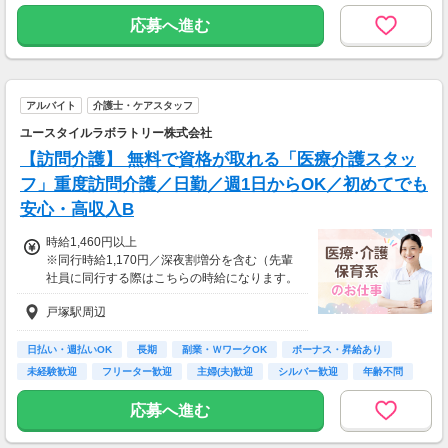
高校卒業以上
応募へ進む
アルバイト
介護士・ケアスタッフ
ユースタイルラボラトリー株式会社
【訪問介護】 無料で資格が取れる「医療介護スタッ
フ」重度訪問介護／日勤／週1日からOK／初めてでも
安心・高収入B
時給1,460円以上
※同行時給1,170円／深夜割増分を含む（先輩
社員に同行する際はこちらの時給になります。
入社後早い方で2週間で独り立ちも可能。）
戸塚駅周辺
※交通費一部支給（既定あり）
【収入例】
日払い・週払いOK
長期
副業・ＷワークOK
ボーナス・昇給あり
週1回勤務の場合：1,460円×8時間×4回=4万6,7
未経験歓迎
フリーター歓迎
主婦(夫)歓迎
シルバー歓迎
年齢不問
20円
応募へ進む
週3回勤務の場合：1,460円×8時間×12回=14万
0,160円