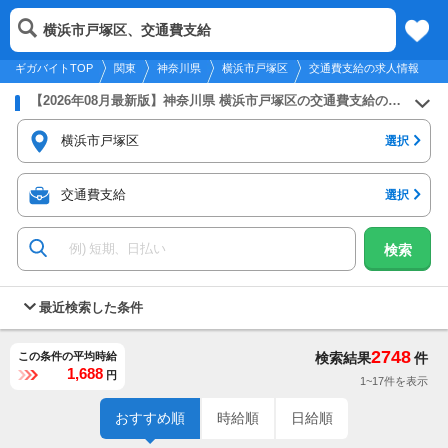
2026年8月8日
更新
tog
横浜市戸塚区、交通費支給
関東
履歴
保存
メニュー
nav
ギガバイトTOP
関東
神奈川県
横浜市戸塚区
交通費支給の求人情報
【2026年08月最新版】神奈川県 横浜市戸塚区の交通費支給のバイト・アルバイト・パートの求人募集情報
横浜市戸塚区
選択
交通費支給
選択
検索
最近検索した条件
2748
この条件の平均時給
検索結果
件
1,688
円
1~17件を表示
おすすめ順
時給順
日給順