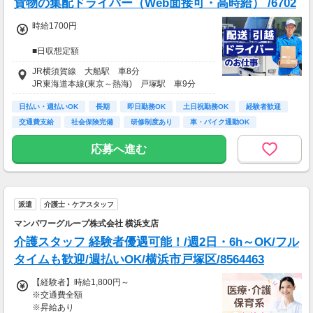
貨物の集配ドライバー（Web面接可・高時給） /6702
時給1700円
■日収想定額
13,600円～19,900円
JR横須賀線 大船駅 車8分
JR東海道本線(東京～熱海) 戸塚駅 車9分
■月収想定額
312,000円～499,000円
日払い・週払いOK
長期
即日勤務OK
土日祝勤務OK
経験者歓迎
交通費支給
社会保険完備
研修制度あり
車・バイク通勤OK
※日収額・月収額の最大値は残業・割増等を含
む見込み額となります。
応募へ進む
※交通費は別途実費分支給！（規定あり）
※上記月収額は月間23日～25日出勤した場合の
見込み額となります。
■その他補足
派遣
介護士・ケアスタッフ
※上記金額の上限値は日々3時間、時間外勤務
マンパワーグループ株式会社 横浜支店
をした場合の見込み額となります。
介護スタッフ 経験者優遇可能！/週2日・6h～OK/フル
■研修期間について
タイムも歓迎/週払いOK/横浜市戸塚区/8564463
※研修期間（全実働40日）のうち、
就業日数により業務内容・給与が変動します。
【経験者】時給1,800円～
1）就業開始～実働12日間（助手業務）
※交通費全額
→時給1,400円（日収11,200円～）
※昇給あり