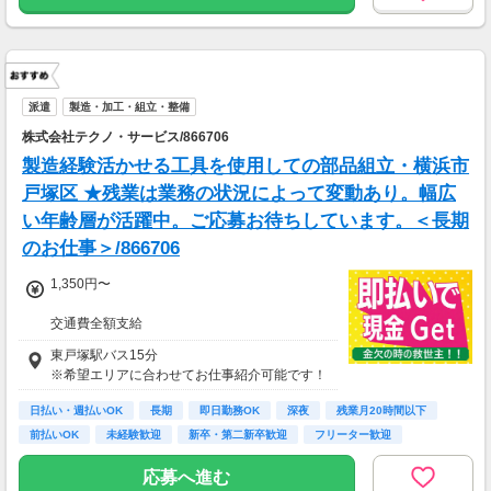
派遣
製造・加工・組立・整備
株式会社テクノ・サービス/866706
製造経験活かせる工具を使用しての部品組立・横浜市
戸塚区 ★残業は業務の状況によって変動あり。幅広
い年齢層が活躍中。ご応募お待ちしています。＜長期
のお仕事＞/866706
1,350円〜
交通費全額支給
即払い制度有
東戸塚駅バス15分
※希望エリアに合わせてお仕事紹介可能です！
日払い・週払いOK
長期
即日勤務OK
深夜
残業月20時間以下
前払いOK
未経験歓迎
新卒・第二新卒歓迎
フリーター歓迎
応募へ進む