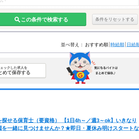
この条件で検索する
条件をリセットする
並べ替え：
おすすめ順
時給順
日給
ェックした求人を
とめて保存する
探せる保育士（要資格） 【1日4h～／週3～ok】いきなり
園を一緒に見つけませんか？★即日・夏休み明けスタートな