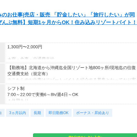
のお仕事|売店・販売 「貯金したい」「旅行したい」が同
んぶ無料】短期1ヶ月からOK！住み込みリゾートバイト！
1,300円〜2,000円
★寮・食事・交通費支給
住み込みのお仕事のため、以下の補助があります。
【勤務地】北海道から沖縄迄全国リゾート地800ヶ所/現地迄の往復
・寮費・光熱費無料（個室あり）
交通費支給（規定有）
・食事無料
※こちらのお仕事はリゾートバイトを紹介する募集となっており実
・Wi-Fiあり
際に募集がある勤務地と異なる場合がございます。
シフト制
・往復交通費支給（上限あり）
カウンセリングでご希望条件をお伺いし、全国からお仕事をご案内
7:00～22:00で実働6～8h/週4日～OK
※勤務地による
いたします。※ご自宅からの通勤も可
＊休憩あり
＊週4日から勤務OK
生活費がかからないので、働いた分のほとんどを貯金にまわすこと
★お仕事開始までの流れ★
内
3ヵ月以内
長期
即日勤務OK
ボーナス・昇給あり
ができます！
応募→初回カウンセリング（電話15分）→希望のお仕事へ応募
▼期間
（面接なし）→お仕事開始
1ヶ月〜
▼月収例
★スタートのタイミングは「すぐ」じゃなくてもOK
27万6,575円