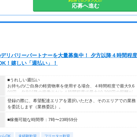
★沖縄については、最低3ヶ月の期間が必要です
約1分でカンタン入力♪
＝(時給1,300円×8h＋残業1h)×23日
応募へ進む
短期から長期まで、ご希望の期間で勤務できます！
▼貯金の目安
ご希望のお日にちからお仕事開始OK！
＜リゾートバイト＞
住まい ：無料
休日：月に6～8日（勤務地による）
水道光熱費：無料
有給休暇：6ヶ月以上の勤務で10日付与
Wi-Fi代 ：無料
食費 ：無料
スマホ ：0.5万円
exのデリバリーパートナーを大量募集中！ 夕方以降４時間程
そのほか ：1.5万円
発OK！嬉しい「週払い」！
社会保険 ：3万円
-----------------------
支出合計 ：5万円
■うれしい週払い
→毎月20万円程度の貯金が目指せます！
お持ちの/ご自身の軽貨物車を使用する場合、４時間程度で最大9,6
短期でお金を貯めたい方にはピッタリ！
00円。夕方以降の稼働※だと４時間程度で最大10,200円の報酬が
獲得可能！給与ではなく、委託業務に応じた報酬をお支払いする業
登録の際に、希望配達エリアを選択いただき、そのエリアでの業務
務委託のお仕事です。うれしい週払い。
を委託します（業務委託）。
※関東圏4-6月に１8時以降稼働した場合を想定。地域により異な
■稼働可能な時間帯：7時〜23時59分
ります
※報酬は規約にしたがい配達完了の15日後に支払いますが、可能
な場合は、より早く、週払いで前週稼働分をお支払いします。
からOK
未経験歓迎
フリーター歓迎