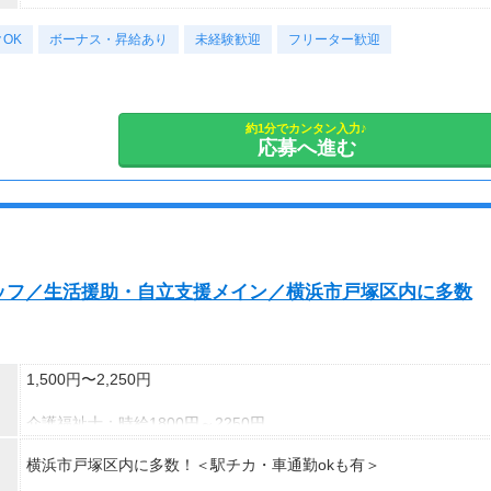
※上記はシフトの一例です。
週3回勤務の場合：1,460円×8時間×12回=14万0,160円
登録制のため、案件により異なります。
OK
※上記の時間内で8時間勤務（休憩1時間）ご利用者様により、時
ボーナス・昇給あり
未経験歓迎
フリーター歓迎
週5回勤務の場合：1,460円×8時間×20回=23万3,600円
間は異なります。
※シフト制
約1分でカンタン入力♪
応募へ進む
ッフ／生活援助・自立支援メイン／横浜市戸塚区内に多数
1,500円〜2,250円
介護福祉士：時給1800円～2250円
初任者以上：時給1600円～2000円
横浜市戸塚区内に多数！＜駅チカ・車通勤okも有＞
無資格の方：時給1500円～1875円
◆月26万以上