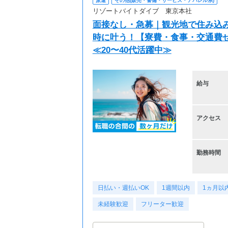
派遣
その他(販売・警備・サービス・アパレル系)
リゾートバイトダイブ 東京本社
面接なし・急募｜観光地で住み込み
時に叶う！【寮費・食事・交通費ぜ
≪20〜40代活躍中≫
給与
アクセス
勤務時間
日払い・週払いOK
1週間以内
1ヵ月以
未経験歓迎
フリーター歓迎