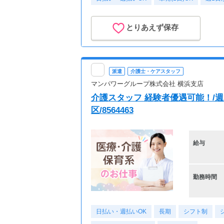
とりあえず保存
派遣
介護士・ケアスタッフ
マンパワーグループ株式会社 横浜支店
介護スタッフ 経験者優遇可能！/週
区/8564463
給与
勤務時間
日払い・週払いOK
長期
シフト制