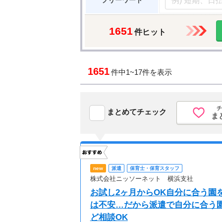
フリーワード
1651
件ヒット
1651
件中
1~17件を表示
チ
まとめてチェック
ま
new
派遣
保育士・保育スタッフ
株式会社ニッソーネット 横浜支社
お試し2ヶ月からOK自分に合う園を
は不安…だから派遣で自分に合う
ど相談OK