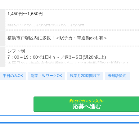
1,450円〜1,650円
時給(1)1550～1650円(2)1450～1500円
(1)週40ｈ以上
横浜市戸塚区内に多数！＜駅チカ・車通勤okも有＞
(2)週40ｈ未満
【月収例】
290400円（時給1650円×8h×22日)
シフト制
7：00～19：00で1日4ｈ～／週3～5日(週20h以上)
7：00～19：00で1日4ｈ～、週3～5日(週20h以上)
★平日のみ/午前/夕方/扶養内/パート/フル/短時間など相談OK！
★シフト例：9-18時、7-11時、8-12時、9-16時など
短期2ヶ月～長期
平日のみOK
★平日のみ/午前/夕方/扶養内/パート/フル/短時間など相談OK！
副業・ＷワークOK
残業月20時間以下
未経験歓迎
★短期2ヶ月～長期歓迎！
(例)9-18時、7-11時、8-12時、9-16時など
約1分でカンタン入力♪
応募へ進む