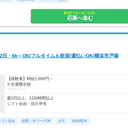
登録の際に、希望配達エリアを選択いただき、そのエリアでの業務
約1分でカンタン入力♪
を委託します（業務委託）。
応募へ進む
2日・6h～OK/フルタイムも歓迎/週払いOK/横浜市戸塚
【経験者】時給1,800円～
※交通費全額
※昇給あり
週2日以上、1日6時間以上
≪収入例≫
シフト自由・自己申告
◎日勤／経験者の場合
・日収(1,800*8)円（時給1,800円×8h）
■シフトは希望制■
・月収316,800円（日収(1,800*8)円×月22回勤務）
シフト自由
応募後、あなたの希望をお伺いして、
副業・ＷワークOK
夕方
短時間OK
ピッタリのシフトや働き方をご案内しますよ♪