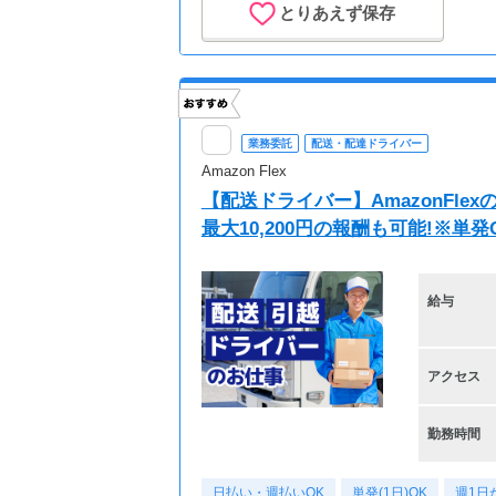
とりあえず保存
業務委託
配送・配達ドライバー
Amazon Flex
【配送ドライバー】AmazonFl
最大10,200円の報酬も可能!※単
給与
アクセス
勤務時間
日払い・週払いOK
単発(1日)OK
週1日