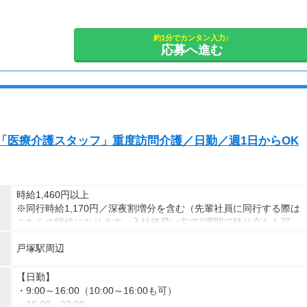
※実働8時間以上からは更に時給25％UP
※スキルによって更にスタート時給がUPすることも！
■日勤シフト■
※資格手当あり（時給50円～UP/資格の種類によって異なる）
7：00～21：00
約1分でカンタン入力♪
支払方法：週払い
応募へ進む
※勤務時間に合わせて30分～1ｈの休憩あり
※この時間内で、働けるご希望時間帯をもとにお探し致します。
※週払いOK（規定あり）
→金曜日締め最短翌週火曜日にお給料GET♪
■シフト例■
（稼働開始時は手続き完了次第となります）
◇9：00～13：00など
交通費：別途全額支給
短時間勤務も相談できる！
「医療介護スタッフ」重度訪問介護／日勤／週1日からOK
※車・バイク通勤に関して施設により異なる場合あり（応相談）
◇9：00～16：00など
子どもが学校に行っている間に働ける！
◇7：00～14：00など
時給1,460円以上
夕方からWワークの方に最適！
※同行時給1,170円／深夜割増分を含む（先輩社員に同行する際は
こちらの時給になります。入社後早い方で2週間で独り立ちも可
◇10：00～19：00など
能。）
しっかりフルタイム勤務も可能！
戸塚駅周辺
※交通費一部支給（既定あり）
あなたの希望のシフト時間を叶えます！
【収入例】
【日勤】
応募後になんでも相談してくださいね！
週1回勤務の場合：1,460円×8時間×4回=4万6,720円
・9:00～16:00（10:00～16:00も可）
・16:00～22:00