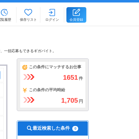
閲覧履歴
保存リスト
ログイン
会員登録
索、一括応募もできるギガバイト。
この条件にマッチするお仕事
1651
件
この条件の平均時給
1,705
円
最近検索した条件
0