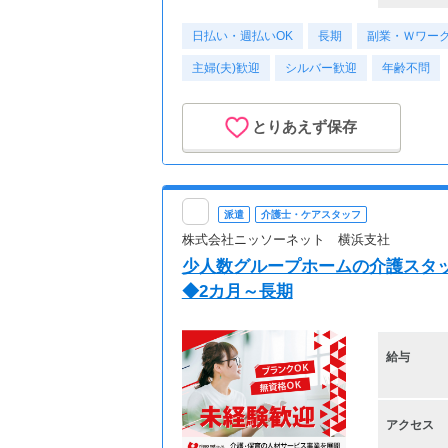
日払い・週払いOK
長期
副業・Ｗワーク
主婦(夫)歓迎
シルバー歓迎
年齢不問
とりあえず保存
派遣
介護士・ケアスタッフ
株式会社ニッソーネット 横浜支社
少人数グループホームの介護スタ
◆2カ月～長期
給与
アクセス