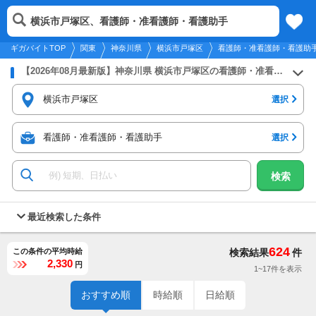
2026年8月8日
更新
tog
横浜市戸塚区、看護師・准看護師・看護助手
関東
履歴
保存
メニュー
nav
ギガバイトTOP
関東
神奈川県
横浜市戸塚区
看護師・准看護師・看護助
【2026年08月最新版】神奈川県 横浜市戸塚区の看護師・准看護師・看護助手のバイト・アルバイト・パートの求人募集情報
横浜市戸塚区
選択
看護師・准看護師・看護助手
選択
検索
最近検索した条件
624
この条件の平均時給
検索結果
件
2,330
円
1~17件を表示
おすすめ順
時給順
日給順