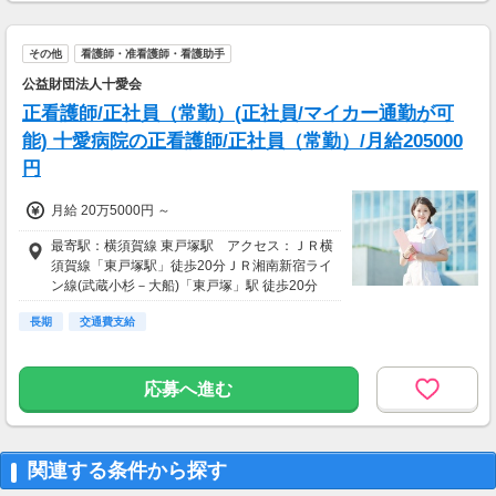
その他
看護師・准看護師・看護助手
公益財団法人十愛会
正看護師/正社員（常勤）(正社員/マイカー通勤が可
能) 十愛病院の正看護師/正社員（常勤）/月給205000
円
月給 20万5000円 ～
最寄駅：横須賀線 東戸塚駅 アクセス：ＪＲ横
須賀線「東戸塚駅」徒歩20分ＪＲ湘南新宿ライ
ン線(武蔵小杉－大船)「東戸塚」駅 徒歩20分
長期
交通費支給
応募へ進む
関連する条件から探す