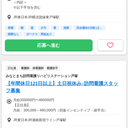
＜内訳＞
※以下手当を含む
資格手当：30,000円
JR東日本JR横須賀線東戸塚駅
地域手当：30,000円
夜勤手当：13,000円/回(5回分)
※超過分は追加支給
長期
朝
昼
夕方
夜
深夜
完全週休2日制 (土…
残業なし
ボーナス・昇給あり
※試用期間あり（6ヵ月）
契約社員／月給34万5400円以上
応募へ進む
＜内訳＞
※以下手当を含む
資格手当：30,000円
地域手当：30,000円
正社員
看護師・准看護師・看護助手
夜勤手当：13,000円/回(5回分)
※超過分は追加支給
みなとまち訪問看護リハビリステーション戸塚
【年間休日121日以上】土日祝休み♪訪問看護スタッ
【交通費】
一部支給
フ募集
月給300000円〜460000円
【正社員】
月給：300,000～460,000円（別途インセンティブ・諸手当）
JR東日本JR湘南新宿ライン戸塚駅
※月給は年齢、経験、能力を
考慮のうえ決定します。