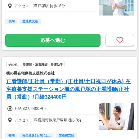
アクセス：JR戸塚駅 徒歩18分
長期
交通費支給
応募へ進む
その他
看護師・准看護師・看護助手
楓の風在宅療養支援株式会社
正看護師/正社員（常勤）(正社員/土日祝日が休み) 在
宅療養支援ステーション楓の風戸塚の正看護師/正社
員（常勤）/月給324400円
月給 32万4400円 ～
アクセス：JR横須賀線東戸塚駅 徒歩8分
長期
完全週休2日制 (土…
交通費支給