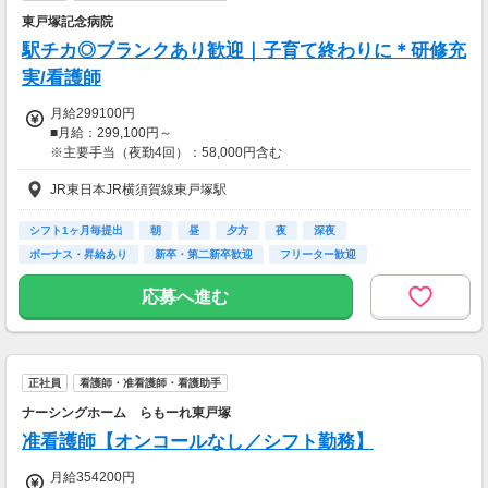
東戸塚記念病院
駅チカ◎ブランクあり歓迎｜子育て終わりに＊研修充
実/看護師
月給299100円
■月給：299,100円～
※主要手当（夜勤4回）：58,000円含む
JR東日本JR横須賀線東戸塚駅
※能力や経験により決定いたします
※大卒3年目給与額
シフト1ヶ月毎提出
朝
昼
夕方
夜
深夜
■昇給 年1回
ボーナス・昇給あり
新卒・第二新卒歓迎
フリーター歓迎
■賞与 年2回（7月・12月）
■白衣手当（1,500円/月）
応募へ進む
■医療費減免制度有（30,000円/月）
※准看護師は募集しておりません。
正社員
看護師・准看護師・看護助手
【交通費】
全額支給
ナーシングホーム らもーれ東戸塚
准看護師【オンコールなし／シフト勤務】
月給354200円