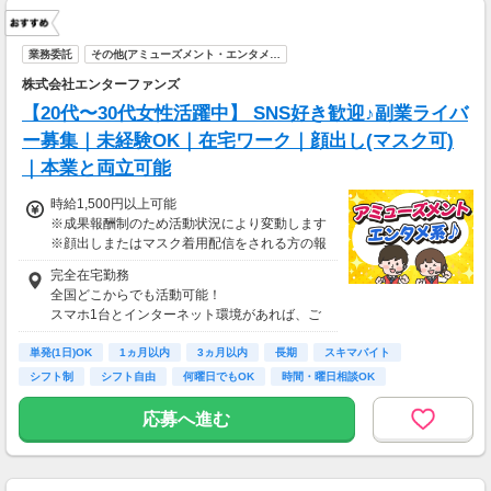
業務委託
その他(アミューズメント・エンタメ…
株式会社エンターファンズ
【20代〜30代女性活躍中】 SNS好き歓迎♪副業ライバ
ー募集｜未経験OK｜在宅ワーク｜顔出し(マスク可)
｜本業と両立可能
時給1,500円以上可能
※成果報酬制のため活動状況により変動します
※顔出しまたはマスク着用配信をされる方の報
酬基準となります
完全在宅勤務
【収入例】
全国どこからでも活動可能！
■事務職Aさん（週3日・月50時間程度）
スマホ1台とインターネット環境があれば、ご
月収8万円～15万円
自宅からスタートできます。
■営業職Bさん（週4日・月80時間程度）
単発(1日)OK
通勤時間ゼロだから、本業やプライベートとの
1ヵ月以内
3ヵ月以内
長期
スキマバイト
月収15万円～25万円
両立もラクラク♪
シフト制
シフト自由
何曜日でもOK
時間・曜日相談OK
■主婦Cさん（月100時間程度）
月収20万円以上
応募へ進む
現在活躍中のライバーの多くは会社員や主婦の
方。
本業や家庭と両立しながら副業として活動され
ています。