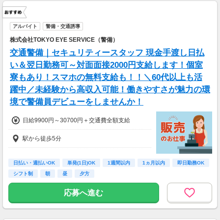
アルバイト
警備・交通誘導
株式会社TOKYO EYE SERVICE（警備）
交通警備｜セキュリティースタッフ 現金手渡し日払
い＆翌日勤務可～対面面接2000円支給します！個室
寮もあり！スマホの無料支給も！！＼60代以上も活
躍中／未経験から高収入可能！働きやすさが魅力の環
境で警備員デビューをしませんか！
日給9900円～30700円＋交通費全額支給
駅から徒歩5分
日払い・週払いOK
単発(1日)OK
1週間以内
1ヵ月以内
即日勤務OK
シフト制
朝
昼
夕方
応募へ進む