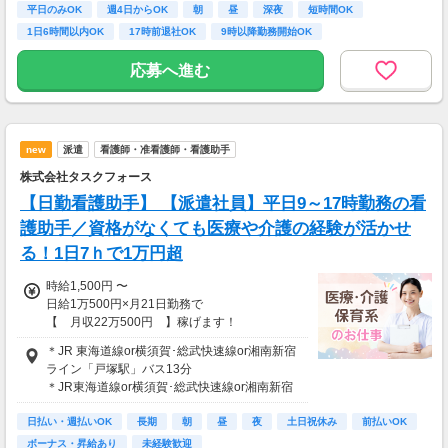
【諸手当】
平日のみOK
週4日からOK
朝
昼
深夜
短時間OK
インセンティブ：基準訪問件数を超えた場合１件2000円
1日6時間以内OK
17時前退社OK
9時以降勤務開始OK
オンコール手当：１回2000円（平日夜間）5000円（土日祝日）
緊急訪問手当：１回4000円
応募へ進む
子ども手当：3000円
書類作成手当：2000円
精神算定手当：3000円
認定/専門看護師手当：5000円
new
派遣
看護師・准看護師・看護助手
役職手当
交通費（上限あり）
株式会社タスクフォース
【日勤看護助手】 【派遣社員】平日9～17時勤務の看
【交通費】
一部支給
護助手／資格がなくても医療や介護の経験が活かせ
る！1日7ｈで1万円超
時給1,500円 〜
日給1万500円×月21日勤務で
【 月収22万500円 】稼げます！
固定残業代：なし
＊JR 東海道線or横須賀･総武快速線or湘南新宿
ライン「戸塚駅」バス13分
【一律手当】
＊JR東海道線or横須賀･総武快速線or湘南新宿
全員に一律で支払われる通勤・皆勤・家族手当
ライン「大船駅」バス16分
金額：なし
日払い・週払いOK
＊横浜市営地下鉄 ブルーライン「戸塚駅」バス
長期
朝
昼
夜
土日祝休み
前払いOK
全員に一律で支払われるその他手当金額：なし
13分
ボーナス・昇給あり
未経験歓迎