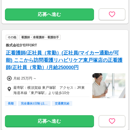
応募へ進む
その他
看護師・准看護師・看護助手
株式会社D’EFFORT
正看護師/正社員（常勤）(正社員/マイカー通勤が可
能) ここから訪問看護リハビリケア東戸塚店の正看護
師/正社員（常勤）/月給250000円
月給 25万円 ～
最寄駅：横須賀線 東戸塚駅 アクセス：JR東
海道本線「東戸塚駅」より徒歩10分
長期
完全週休2日制 (土…
交通費支給
応募へ進む