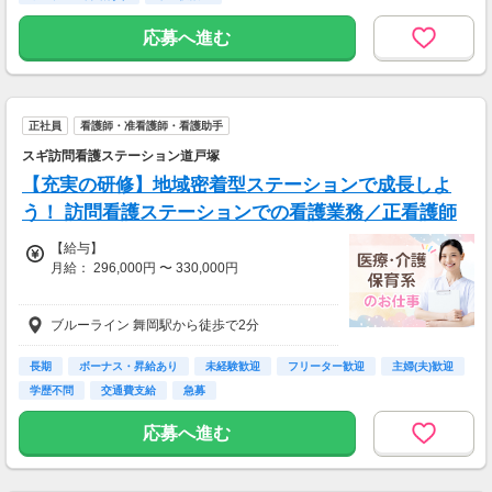
■昇給随時
応募へ進む
日々の評価を元に随時見直します！
⭐ 給与前渡し制度あり⭐
働いた分を前もって受け取れるから、
急な出費や予定外の出費があっても安心！
正社員
看護師・准看護師・看護助手
スギ訪問看護ステーション道戸塚
＼資格がそのまま時給UPに！／
下記資格をお持ちの方は、
【充実の研修】地域密着型ステーションで成長しよ
資格に応じて時給へ上乗せ支給いたします◎
う！ 訪問看護ステーションでの看護業務／正看護師
■介護職員初任者研修
【給与】
■介護福祉士実務者研修
月給： 296,000円 〜 330,000円
■介護福祉士
【諸手当】
★別途、交通費は全額支給！
ブルーライン 舞岡駅から徒歩で2分
通勤手当
★ガソリン代規定支給
子ども手当
残業手当
長期
ボーナス・昇給あり
未経験歓迎
フリーター歓迎
主婦(夫)歓迎
役職手当
学歴不問
交通費支給
急募
オンコール手当
緊急出動手当
応募へ進む
固定残業代なし
【賞与】