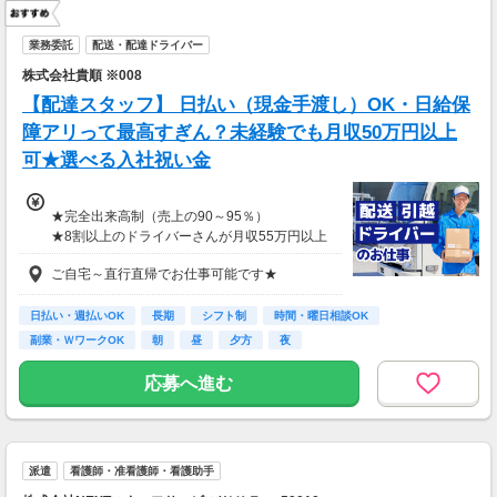
業務委託
配送・配達ドライバー
株式会社貴順 ※008
【配達スタッフ】 日払い（現金手渡し）OK・日給保
障アリって最高すぎん？未経験でも月収50万円以上
可★選べる入社祝い金
★完全出来高制（売上の90～95％）
★8割以上のドライバーさんが月収55万円以上
★支度金5～25万円補助あり（規定有）
ご自宅～直行直帰でお仕事可能です★
★選べる入社祝い金アリ
⇒「初回稼働1か月後に3万円」or「1年後に10
万円」or「2年後に20万円」選べます！
日払い・週払いOK
長期
シフト制
時間・曜日相談OK
副業・ＷワークOK
朝
昼
夕方
夜
1日100～130件程度配達する方がほとんど♪
ご都合にあわせてルートや個数は調整可能！
応募へ進む
※1日2万円保証の案件もあり！
【支払方法】
＊週払い可能（勤務の翌週にお支払い）
派遣
看護師・准看護師・看護助手
＊現金手渡し・日払いご相談OK
＊前払い制度あり（稼働分のみ）