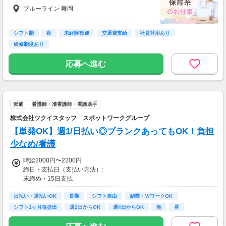
試用期間基本給：1,225円
ブルーライン 舞岡
シフト制
夜
未経験歓迎
交通費支給
社員登用あり
研修制度あり
応募へ進む
派遣
看護師・准看護師・看護助手
株式会社ツクイスタッフ スポットワークグループ
【単発OK】週1/日払い◎ブランクあってもOK！負担
少なめ/看護
時給2000円〜2200円
締日・支払日（支払い方法）:
末締め・15日支払
日払い・週払いOK
長期
シフト自由
副業・ＷワークOK
【交通費】
シフト1ヶ月毎提出
週2日からOK
週4日からOK
朝
昼
一部支給