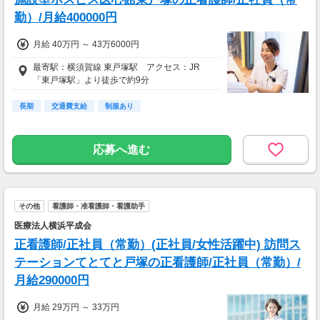
勤）/月給400000円
月給 40万円 ～ 43万6000円
最寄駅：横須賀線 東戸塚駅 アクセス：JR
「東戸塚駅」より徒歩で約9分
長期
交通費支給
制服あり
応募へ進む
その他
看護師・准看護師・看護助手
医療法人横浜平成会
正看護師/正社員（常勤）(正社員/女性活躍中) 訪問ス
テーションてとてと戸塚の正看護師/正社員（常勤）/
月給290000円
月給 29万円 ～ 33万円