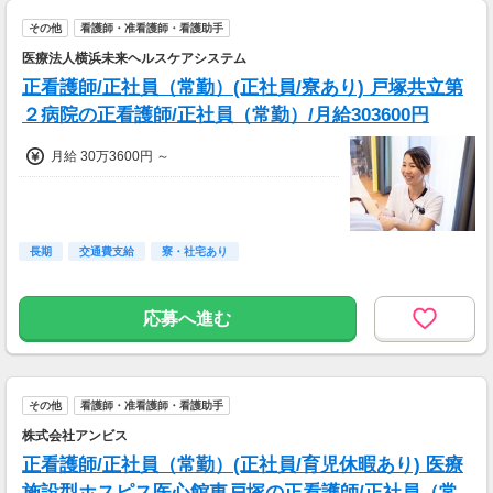
賞与:年2回
その他
看護師・准看護師・看護助手
医療法人横浜未来ヘルスケアシステム
正看護師/正社員（常勤）(正社員/寮あり) 戸塚共立第
２病院の正看護師/正社員（常勤）/月給303600円
月給 30万3600円 ～
長期
交通費支給
寮・社宅あり
応募へ進む
その他
看護師・准看護師・看護助手
株式会社アンビス
正看護師/正社員（常勤）(正社員/育児休暇あり) 医療
施設型ホスピス医心館東戸塚の正看護師/正社員（常