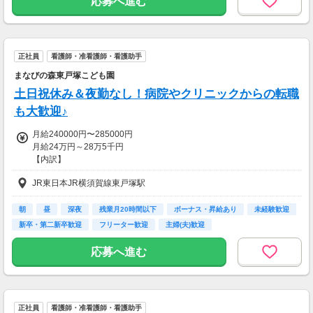
応募へ進む
正社員
看護師・准看護師・看護助手
まなびの森東戸塚こども園
土日祝休み＆夜勤なし！病院やクリニックからの転職
も大歓迎♪
月給240000円〜285000円
月給24万円～28万5千円
【内訳】
基本給：20万円～21万円
JR東日本JR横須賀線東戸塚駅
調整手当：3万円～6万5千円
固定残業代 1万円(5時間分）
※固定残業代は、時間外労働の有無にかかわらず支給。
朝
昼
深夜
残業月20時間以下
ボーナス・昇給あり
未経験歓迎
超過分は別途支給。
新卒・第二新卒歓迎
フリーター歓迎
主婦(夫)歓迎
別途、経験手当・管理職手当・リーダー手当あり
昇給あり
応募へ進む
賞与あり
【交通費】
一部支給
正社員
看護師・准看護師・看護助手