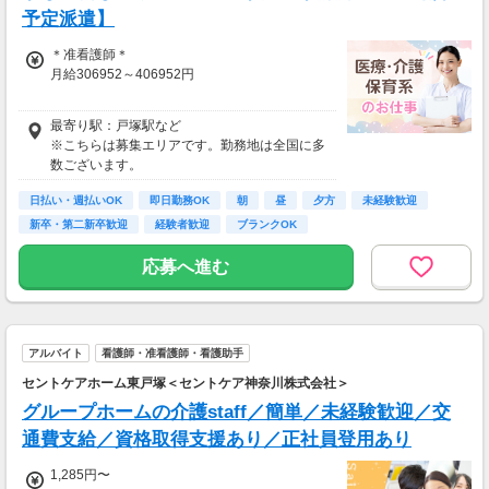
予定派遣】
＊准看護師＊
月給306952～406952円
＊正看護師＊
最寄り駅：戸塚駅など
月給323107～423107円
※こちらは募集エリアです。勤務地は全国に多
数ございます。
日払い・週払いOK
即日勤務OK
朝
昼
夕方
未経験歓迎
新卒・第二新卒歓迎
経験者歓迎
ブランクOK
応募へ進む
アルバイト
看護師・准看護師・看護助手
セントケアホーム東戸塚＜セントケア神奈川株式会社＞
グループホームの介護staff／簡単／未経験歓迎／交
通費支給／資格取得支援あり／正社員登用あり
1,285円〜