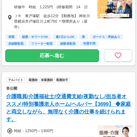
研修中 時給 1,225円 (研修期間 14 日
習熟度により変動 )
ＪＲ 東戸塚駅 徒歩12分 【勤務地】 神奈川
県横浜市戸塚区川上町760 ＊喫煙所あり（屋
・無資格 時給 1,285円以上
外）
・初任者研修 時給 1,335円以上
・実務者研修 時給 1.365円以上
長期
副業・ＷワークOK
週1日からOK
夜
ボーナス・昇給あり
・介護福祉士 時給 1,385円～1,485円
未経験歓迎
フリーター歓迎
経験者歓迎
学歴不問
※土祝日手当：＋50円/時給
給与詳細
応募へ進む
[夜勤手当]
・深夜帯25％割増
※22:00～翌5:00の間
・夜勤1回につき6,000円
アルバイト
看護師・准看護師・看護助手
＜他＞
非公開
・昇給（年1回）
・交通費全額支給
介護職員/介護福祉士/交通費支給/夜勤なし/担当者オ
・時間外手当
ススメ/特別養護老人ホーム/ヘルパー【3699】 ◆家庭
・年末年始手当
と両立しながら、無理なく介護の仕事を続けられま
・処遇改善加算一時金支給
す。
試用期間：2週間
時給
時給：1250円～1300円
1,225円〜