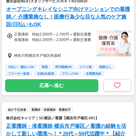
株式会社NEXTスタッフサービス/ＮＫＴmc50010
＊確定申告支援あり
オープニングキレイなシニア向けマンションでの看護
【日収例】
師／ 介護業務なし！医療行為少な目な人気のケア施
売上2万1600円（1個160円×135個）×90％=約
設/日払いもOK
1万9000円
正看護師 時給2,500円～2,700円＋通勤交通費
【月額報酬例】
准看護師 時給2,300円～2,500円＋通勤交通費
売上65万2800円(1個160円×170個×24日)×90％
=58万7520円
※経験資格によって変動有
※上記は一例です。
神奈川県横浜市戸塚区秋葉町
※日払い利用可能
【給与例】
日払い・週払いOK
長期
即日勤務OK
シフト制
残業なし
月収例：時給2700円、1日8h、22日勤務=47万
フリーター歓迎
主婦(夫)歓迎
ブランクOK
交通費支給
5200円
応募へ進む
紹介予定派遣
看護師・准看護師・看護助手
株式会社キャリア｜SC横浜／看護【横浜市戸塚区-001】
正看護師・准看護師 横浜市戸塚区／看護の経験を活
かして新しい環境へ！＊20代～50代活躍中＊【紹介