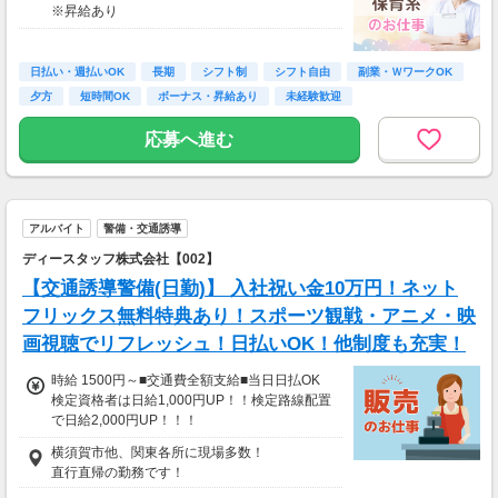
※昇給あり
≪収入例≫
◎日勤／経験者の場合
日払い・週払いOK
長期
シフト制
シフト自由
副業・ＷワークOK
・日収(1,800*8)円（時給1,800円×8h）
夕方
短時間OK
ボーナス・昇給あり
未経験歓迎
・月収316,800円（日収(1,800*8)円×月22回勤
務）
応募へ進む
※実働8時間以上からは更に時給25％UP
※スキルによって更にスタート時給がUPするこ
とも！
アルバイト
警備・交通誘導
※資格手当あり（時給50円～UP/資格の種類に
よって異なる）
ディースタッフ株式会社【002】
支払方法：週払い
【交通誘導警備(日勤)】 入社祝い金10万円！ネット
※週払いOK（規定あり）
フリックス無料特典あり！スポーツ観戦・アニメ・映
→金曜日締め最短翌週火曜日にお給料GET♪
画視聴でリフレッシュ！日払いOK！他制度も充実！
（稼働開始時は手続き完了次第となります）
交通費：別途全額支給
時給 1500円～■交通費全額支給■当日日払OK
検定資格者は日給1,000円UP！！検定路線配置
※車・バイク通勤に関して施設により異なる場
で日給2,000円UP！！！
合あり（応相談）
////////////////////////////////////////
横須賀市他、関東各所に現場多数！
日給12000円以上
直行直帰の勤務です！
（一律手当を含む）