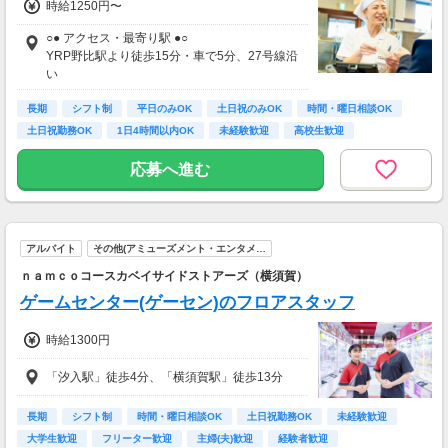
時給1250円〜
★今だけ！お得なキャンペーン実施中★
○● アクセス・最寄り駅 ●○
電話セミナーに参加 & モニター応募完了で、A
YRP野比駅より徒歩15分・車で5分、27号線沿
mazonギフトカード2,000円分をプレゼント！
い
★車・バイク通勤OK！ガソリン代も規定支給！
長期
★自転車通勤も可！（駐輪場料金は自己負担、
シフト制
平日のみOK
土日祝のみOK
時間・曜日相談OK
店にある場合は利用可）
土日祝勤務OK
1日4時間以内OK
未経験歓迎
高校生歓迎
■京急「久里浜駅」より車で10分、バスで22分
■JR「久里浜駅」より車で11分
応募へ進む
アルバイト
その他(アミューズメント・エンタメ…
ｎａｍｃｏコースカベイサイドストアーズ（横須賀）
ゲームセンター(ゲーセン)のフロアスタッフ
時給1300円
「汐入駅」徒歩4分、「横須賀駅」徒歩13分
長期
シフト制
時間・曜日相談OK
土日祝勤務OK
未経験歓迎
大学生歓迎
フリーター歓迎
主婦(夫)歓迎
経験者歓迎