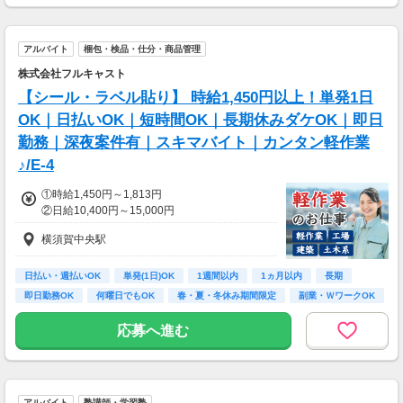
アルバイト
梱包・検品・仕分・商品管理
株式会社フルキャスト
【シール・ラベル貼り】 時給1,450円以上！単発1日
OK｜日払いOK｜短時間OK｜長期休みダケOK｜即日
勤務｜深夜案件有｜スキマバイト｜カンタン軽作業
♪/E-4
①時給1,450円～1,813円
②日給10,400円～15,000円
横須賀中央駅
日払い・週払いOK
単発(1日)OK
1週間以内
1ヵ月以内
長期
即日勤務OK
何曜日でもOK
春・夏・冬休み期間限定
副業・ＷワークOK
応募へ進む
アルバイト
塾講師・学習塾