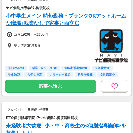
ナビ個別指導学院 横須賀校
小中学生メイン!時短勤務・ブランクOKアットホーム
な職場♪残業なしで家事と両立◎
コマ1920円〜2250円
堀ノ内駅徒歩8分
平日のみOK
副業・ＷワークOK
18時以降勤務OK
未経験歓迎
学生歓迎
大学生歓迎
フリーター歓迎
経験者歓迎
女性活躍中
応募へ進む
アルバイト
塾講師・学習塾
ITTO個別指導学院+7つの習慣J 横須賀田浦校
未経験者大歓迎! 小・中・高校生の<個別指導講師>を