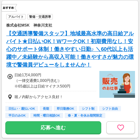
アルバイト
警備・交通誘導
株式会社MSK 神奈川支社
【交通誘導警備スタッフ】地域最高水準の高日給アル
バイト★日払いOK！WワークOK！初期費用なし！安
心のサポート体制！働きやすい日勤♪ ＼60代以上も活
躍中／未経験から高収入可能！働きやすさが魅力の環
境で警備員デビューをしませんか！
日給1万4,000円
（一律交通費1,000円含む）
※65歳以上は日給マイナス500円
※70歳以上は日給マイナス2,000円
堀ノ内駅からアクセス良好！
---
■交通誘導2級以上の資格をお持ちの方は
日払い・週払いOK
長期
即日勤務OK
シフト制
シフト自由
日給1万4,000円
平日のみOK
時間・曜日相談OK
春・夏・冬休み期間限定
（一律交通費1,000円含む）
副業・ＷワークOK
※65歳以上は日給マイナス500円
応募へ進む
※70歳以上は日給マイナス1,000円
★交通誘導2級（以上）として従事した場合