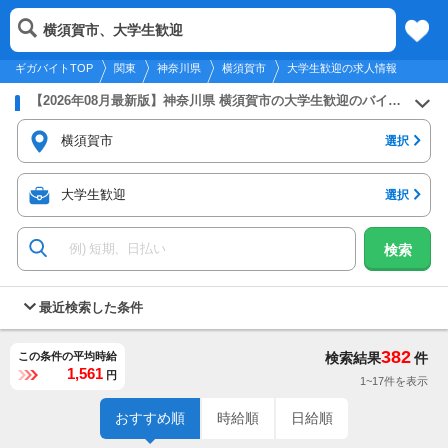
2026年8月9日
更新
tog
横須賀市、大学生歓迎
関東
履歴
保存
メニュー
nav
ギガバイトTOP
関東
神奈川県
横須賀市
大学生歓迎の求人情報
【2026年08月最新版】神奈川県 横須賀市の大学生歓迎のバイト・アルバイト・パートの求人募集情報
横須賀市
選択
大学生歓迎
選択
検索
最近検索した条件
382
この条件の平均時給
検索結果
件
1,561
円
1~17件を表示
おすすめ順
時給順
日給順