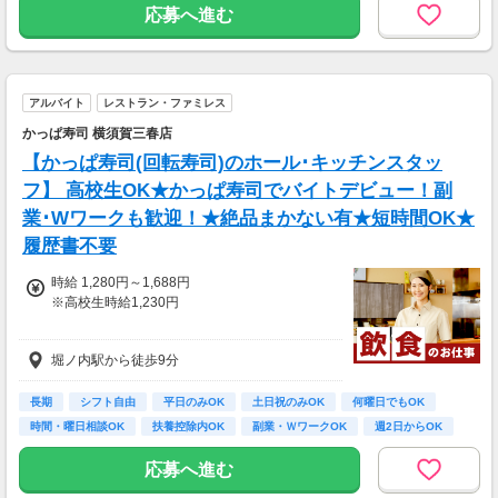
応募へ進む
アルバイト
レストラン・ファミレス
かっぱ寿司 横須賀三春店
【かっぱ寿司(回転寿司)のホール･キッチンスタッ
フ】 高校生OK★かっぱ寿司でバイトデビュー！副
業･Wワークも歓迎！★絶品まかない有★短時間OK★
履歴書不要
時給 1,280円～1,688円
※高校生時給1,230円
土日祝は時給70円UP！
堀ノ内駅から徒歩9分
22時以降は時給さらにUP！※18歳以上の方の
み
★平日時給1,600円/土日祝時給1,688円
長期
シフト自由
平日のみOK
土日祝のみOK
何曜日でもOK
時間・曜日相談OK
扶養控除内OK
副業・ＷワークOK
週2日からOK
応募へ進む