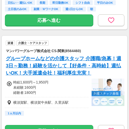
※時給換算→1500円/時
日払い・週払いOK
長期
即日勤務OK
シフト自由
平日のみOK
/////////////////////////////////////////
土日祝のみOK
副業・ＷワークOK
週1日からOK
朝
応募へ進む
派遣
介護士・ケアスタッフ
マンパワーグループ株式会社 CS-関東(8564460)
グループホームなどの介護スタッフ 介護職/急募！週
3日～勤務！経験を活かして【好条件・高時給】週払
いOK！大手派遣会社！福利厚生充実！
時給1,600円～1,950円
未経験:1600円
経験者:1800円
介護福祉士:1950円
横須賀駅、横須賀中央駅、久里浜駅
1ヵ月以内