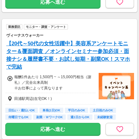
応募へ進む
業務委託
モニター・調査・アンケート
ヴィーナスウォーカー
【20代～50代の女性活躍中】美容系アンケートモニ
ター＆覆面調査 ／オンラインセミナー参加必須・面
接ナシ＆履歴書不要・お試し短期・副業OK！スマホ
で完結
報酬1件あたり 1,500円 ~ ～15,000円相当（謝
礼）／完全出来高制
※お仕事によって異なります
※アンケート回答後、内容確認・承認を経て謝
田浦駅周辺(在宅OK！)
礼をお支払いします
【お仕事の一例】
日払い・週払いOK
単発(1日)OK
平日のみOK
土日祝のみOK
◆ 美容サプリのお試しモニター
何曜日でもOK
副業・ＷワークOK
週1日からOK
未経験歓迎
話題の美容サプリをお得に体験し、リアルな感
大学生歓迎
想を送るだけ♪
応募へ進む
キレイになりながらポイントがもらえる、人気
のモニターです！