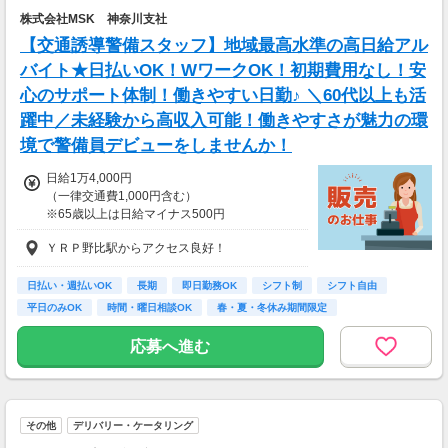
託）。
株式会社MSK 神奈川支社
【交通誘導警備スタッフ】地域最高水準の高日給アル
バイト★日払いOK！WワークOK！初期費用なし！安
心のサポート体制！働きやすい日勤♪ ＼60代以上も活
躍中／未経験から高収入可能！働きやすさが魅力の環
境で警備員デビューをしませんか！
日給1万4,000円
（一律交通費1,000円含む）
※65歳以上は日給マイナス500円
※70歳以上は日給マイナス2,000円
ＹＲＰ野比駅からアクセス良好！
---
■交通誘導2級以上の資格をお持ちの方は
日払い・週払いOK
長期
即日勤務OK
シフト制
シフト自由
日給1万4,000円
平日のみOK
時間・曜日相談OK
春・夏・冬休み期間限定
（一律交通費1,000円含む）
副業・ＷワークOK
※65歳以上は日給マイナス500円
応募へ進む
※70歳以上は日給マイナス1,000円
★交通誘導2級（以上）として従事した場合
1勤務につき1000円支給！！
---
その他
デリバリー・ケータリング
■65歳～69歳迄では他の年代と同じ現場でも
安全面・体力面の考慮により比較的低負荷の業