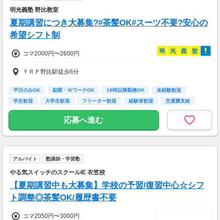
明光義塾 野比教室
夏期講習につき大募集?#茶髪OK#スーツ不要?安心の
希望シフト制
コマ2000円〜2600円
ＹＲＰ野比駅徒歩6分
平日のみOK
副業・ＷワークOK
18時以降勤務OK
未経験歓迎
学生歓迎
大学生歓迎
フリーター歓迎
経験者歓迎
交通費支給
応募へ進む
アルバイト
塾講師・学習塾
やる気スイッチのスクールIE 衣笠校
【夏期講習中も大募集】学校の予習/復習中心☆シフ
ト調整◎茶髪OK/履歴書不要
コマ2050円〜3000円