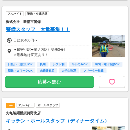
・案件数 ：20～30件
アルバイト
警備・交通誘導
・所要時間：10～20分
・謝礼金 ：500PT（1P＝1円）＋商品提供あ
株式会社 新都市警備
り
警備スタッフ 大量募集！！
◆ コスメのお試しモニター
日給10400円〜
スキンケア・ヘアケア商品を実際に使ってレビ
ュー！
▼最寄り駅➡堀ノ内駅〖徒歩3分〗
美容好きにぴったりの、楽しみながらできるお
※勤務地は変更あり！
仕事です。
日払い・週払いOK
長期
シフト制
平日のみOK
時間・曜日相談OK
・案件数 ：10～20件
副業・ＷワークOK
未経験歓迎
大学生歓迎
フリーター歓迎
・所要時間：10～20分
・謝礼金 ：500PT（1P＝1円）＋商品提供あ
応募へ進む
り
◆ 生活に役立つサービスの調査
保険相談・クレカ発行など、サービス体験後に
アンケートに回答するだけ！
new
アルバイト
ホールスタッフ
高額謝礼も狙える人気ジャンルです。
丸亀製麺横須賀野比店
・案件数 ：10～20件
キッチン・ホールスタッフ（ディナータイム）
・所要時間：1～2時間
・謝礼 ：2,000～10,000PT（1P＝1円）