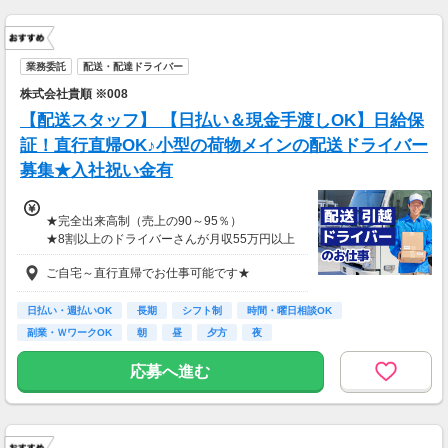
1勤務につき1000円支給！！
---
■65歳～69歳迄では他の年代と同じ現場でも
安全面・体力面の考慮により比較的低負荷の業
業務委託
配送・配達ドライバー
務、
株式会社貴順 ※008
70歳以降では低負荷業務や季節により
相談の上短時間勤務をすることもあるため
【配送スタッフ】 【日払い＆現金手渡しOK】日給保
給与が上記になる場合がございます。
証！直行直帰OK♪小型の荷物メインの配送ドライバー
募集★入社祝い金有
＜月収例＞
月収28万円可能
（日給1万4,000円×月20日勤務）
★完全出来高制（売上の90～95％）
★8割以上のドライバーさんが月収55万円以上
★支度金5～25万円補助あり（規定有）
ご自宅～直行直帰でお仕事可能です★
★選べる入社祝い金アリ
⇒「初回稼働1か月後に3万円」or「1年後に10
万円」or「2年後に20万円」選べます！
日払い・週払いOK
長期
シフト制
時間・曜日相談OK
副業・ＷワークOK
朝
昼
夕方
夜
1日100～130件程度配達する方がほとんど♪
ご都合にあわせてルートや個数は調整可能！
応募へ進む
※1日2万円保証の案件もあり！
【支払方法】
＊週払い可能（勤務の翌週にお支払い）