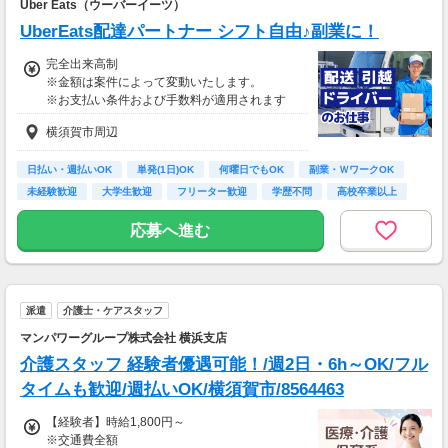
Uber Eats（ウーバーイーツ）
務、
UberEats配達パートナー シフト自由♪副業に！
70歳以降では低負荷業務や季節により
相談の上短時間勤務をすることもあるため
完全出来高制
給与が上記になる場合がございます。
※金額は案件によって変動いたします。
※お支払い条件および手数料が適用されます
＜月収例＞
月収28万円可能
横須賀市周辺
（日給1万4,000円×月20日勤務）
日払い・週払いOK
単発(1日)OK
何曜日でもOK
副業・ＷワークOK
未経験歓迎
大学生歓迎
フリーター歓迎
学歴不問
高校卒業以上
応募へ進む
派遣
介護士・ケアスタッフ
マンパワーグループ株式会社 横浜支店
介護スタッフ 経験者優遇可能！/週2日・6h～OK/フル
タイムも歓迎/週払いOK/横須賀市/8564463
【経験者】時給1,800円～
※交通費全額