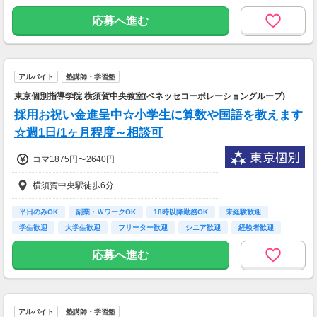
応募へ進む
アルバイト
塾講師・学習塾
東京個別指導学院 横須賀中央教室(ベネッセコーポレーショングループ)
採用お祝い金進呈中☆小学生に算数や国語を教えます
☆週1日/1ヶ月程度～相談可
コマ1875円〜2640円
横須賀中央駅徒歩6分
平日のみOK
副業・ＷワークOK
18時以降勤務OK
未経験歓迎
学生歓迎
大学生歓迎
フリーター歓迎
シニア歓迎
経験者歓迎
応募へ進む
アルバイト
塾講師・学習塾