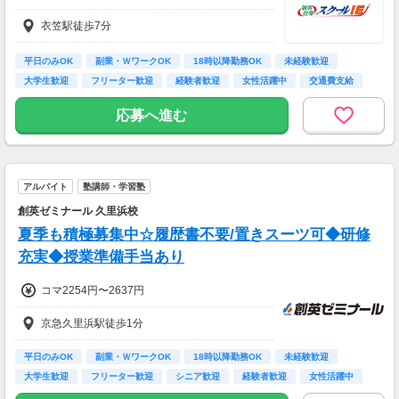
衣笠駅徒歩7分
平日のみOK
副業・ＷワークOK
18時以降勤務OK
未経験歓迎
大学生歓迎
フリーター歓迎
経験者歓迎
女性活躍中
交通費支給
応募へ進む
アルバイト
塾講師・学習塾
創英ゼミナール 久里浜校
夏季も積極募集中☆履歴書不要/置きスーツ可◆研修
充実◆授業準備手当あり
コマ2254円〜2637円
京急久里浜駅徒歩1分
平日のみOK
副業・ＷワークOK
18時以降勤務OK
未経験歓迎
大学生歓迎
フリーター歓迎
シニア歓迎
経験者歓迎
女性活躍中