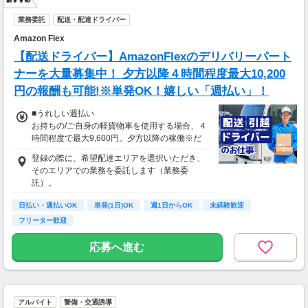
＊現金手渡し・日払いご相談OK
＊前払い制度あり（稼働分のみ）
業務委託
配送・配達ドライバー
＊確定申告支援あり
Amazon Flex
【日収例】
【配送ドライバー】AmazonFlexのデリバリーパート
売上2万1600円（1個160円×135個）×90％=約
ナーを大量募集中！ 夕方以降４時間程度最大10,200
1万9000円
円の報酬も可能!※単発OK！嬉しい「週払い」！
【月額報酬例】
■うれしい週払い
売上65万2800円(1個160円×170個×24日)×90％
お持ちの/ご自身の軽貨物車を使用する場合、４
=58万7520円
時間程度で最大9,600円。夕方以降の稼働※だ
※上記は一例です。
と４時間程度で最大10,200円の報酬が獲得可
登録の際に、希望配達エリアを選択いただき、
能！給与ではなく、委託業務に応じた報酬をお
そのエリアでの業務を委託します（業務委
支払いする業務委託のお仕事です。うれしい週
託）。
払い。
日払い・週払いOK
単発(1日)OK
週1日からOK
未経験歓迎
※関東圏4-6月に１8時以降稼働した場合を想
フリーター歓迎
定。地域により異なります
※報酬は規約にしたがい配達完了の15日後に支
応募へ進む
払いますが、可能な場合は、より早く、週払い
で前週稼働分をお支払いします。
登録の際に、希望配達エリアを選択いただき、
そのエリアでの業務を委託します（業務委
アルバイト
警備・交通誘導