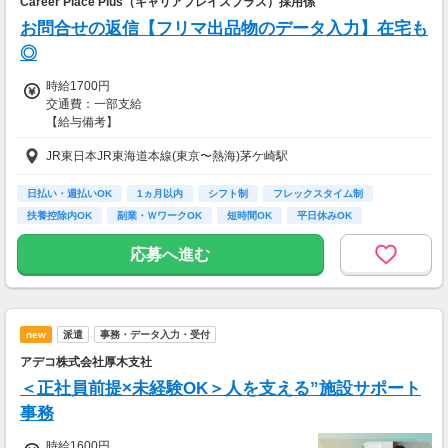
Career Place Plus（キャリアプレイスプラス）採用係
お問合せの返信【フリマ出品物のデータ入力】在宅も
◎
時給1700円
交通費：一部支給
【給与備考】
■昇給あり
JR東日本JR東海道本線(東京〜熱海)茅ケ崎駅
■日払い・週払い・先払いもOK
■充実の研修あり◎
座学1ヵ月（もちろん給与は同じ）を含む、
日払い・週払いOK
1ヵ月以内
シフト制
フレックスタイム制
”超”丁寧な研修を行っています！
扶養控除内OK
副業・ＷワークOK
短時間OK
平日休みOK
不安なまま仕事をして頂くことは
完全週休2日制 (土…
一切ありません。
応募へ進む
ご安心くださいね！
＜ 即払い、週払い対応OKだから安心♪＞
歓迎会、送別会、セールetc...
new
派遣
事務・データ入力・受付
毎月季節のイベントがたくさん。
急な出費でお財布がピンチ！！
アデコ株式会社厚木支社
って時も、
＜正社員前提×未経験OK＞人を支える”施設サポート
即払い・週払い制度があるので安心♪
事務
お気軽にご相談ください☆
時給1600円