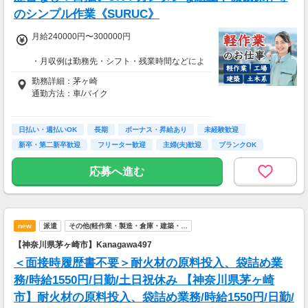
のシンプル作業《SURUC》
月給240000円〜300000円
・月収例は勤務先・シフト・残業時間などによ
り変動します
勤務詳細：茅ヶ崎
・各種手当あり（残業手当、休出手当、深夜勤
通勤方法：車/バイク
務がある場合は深夜手当 など）
・昇給あり（昇格制度あり）
※構内の（無料）駐車場利用OK
日払い・週払いOK
※募集の勤務地は面接地の一例です。
長期
ボーナス・昇給あり
未経験歓迎
■日払い制度（新制度）※規定あり
ご希望の地域や条件などを伺いながらあなた
新卒・第二新卒歓迎
フリーター歓迎
主婦(夫)歓迎
ブランクOK
・最短5分で働いた分の給与を口座受取可能
に合ったお仕事をご紹介します！
・スマホからカンタン申請
学歴不問
応募へ進む
・1,000円単位で利用可能
■交通費 上限30,000円まで支給 ※会社規定有
り
new
派遣
その他(軽作業・製造・倉庫・建築・…
【神奈川県茅ヶ崎市】Kanagawa497
＜面接時履歴書不要＞耐火材の原料投入、袋詰め業
務/時給1550円/日勤/土日祝休み 【神奈川県茅ヶ崎
市】耐火材の原料投入、袋詰め業務/時給1550円/日勤/