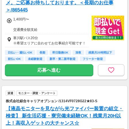
メ。ご応募お待ちしております。＜長期のお仕事
＞/865445
1,400円〜
交通費全額支給
即払い制度有
寒川駅バス20分
※希望エリアに合わせてお仕事紹介可能です！
日払い・週払いOK
長期
即日勤務OK
深夜
残業月20時間以下
前払いOK
未経験歓迎
新卒・第二新卒歓迎
フリーター歓迎
応募へ進む
派遣
モニター・調査・アンケート
株式会社綜合キャリアオプション /1314VF0728G22★83-S
【液晶モニターを見ながら光ファイバー装置の組立・
検査】 新生活応援・寮完備未経験OK！残業月20H以
上！高収入ゲットの大チャンス☆