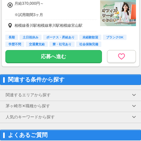
月給370,000円～
※試用期間3ヶ月
待遇に変わりありません。
相模線香川駅相模線寒川駅相模線宮山駅
▽月給額に下記の一律手当含む
■エリア職種手当／1万2,000円～3万円
長期
土日祝休み
ボーナス・昇給あり
未経験歓迎
ブランクOK
■稼働手当／1万円
学歴不問
交通費支給
寮・社宅あり
社会保険完備
▽その他手当
応募へ進む
■残業手当(超過分)
■引越手当／3万円（支給条件あり）
■資格手当（20種類の資格に対して支給）※最
大4万円／月 支給
関連する条件から探す
＜年収例＞
年収444万円／22歳／入社1年目
関連するエリアから探す
年収520万円／28歳／入社3年目
年収600万円／32歳／入社5年目
茅ヶ崎市✕職種から探す
年収790万円／36歳／入社9年目
人気のキーワードから探す
よくあるご質問