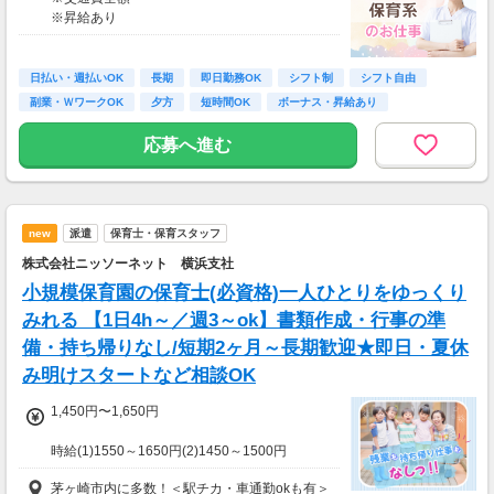
※昇給あり
≪収入例≫
◎日勤／経験者の場合
日払い・週払いOK
長期
即日勤務OK
シフト制
シフト自由
・日収(1,800*8)円（時給1,800円×8h）
副業・ＷワークOK
夕方
短時間OK
ボーナス・昇給あり
・月収316,800円（日収(1,800*8)円×月22回勤
務）
応募へ進む
※実働8時間以上からは更に時給25％UP
※スキルによって更にスタート時給がUPするこ
とも！
new
派遣
保育士・保育スタッフ
※資格手当あり（時給50円～UP/資格の種類に
よって異なる）
株式会社ニッソーネット 横浜支社
支払方法：週払い
小規模保育園の保育士(必資格)一人ひとりをゆっくり
※週払いOK（規定あり）
みれる 【1日4h～／週3～ok】書類作成・行事の準
→金曜日締め最短翌週火曜日にお給料GET♪
備・持ち帰りなし/短期2ヶ月～長期歓迎★即日・夏休
（稼働開始時は手続き完了次第となります）
み明けスタートなど相談OK
交通費：別途全額支給
1,450円〜1,650円
※車・バイク通勤に関して施設により異なる場
合あり（応相談）
時給(1)1550～1650円(2)1450～1500円
(1)週40ｈ以上
茅ヶ崎市内に多数！＜駅チカ・車通勤okも有＞
(2)週40ｈ未満