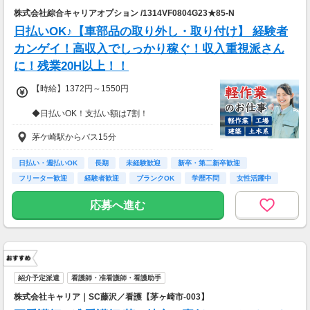
株式会社綜合キャリアオプション /1314VF0804G23★85-N
日払いOK♪【車部品の取り外し・取り付け】 経験者
カンゲイ！高収入でしっかり稼ぐ！収入重視派さん
に！残業20H以上！！
【時給】1372円～1550円
◆日払いOK！支払い額は7割！
※規定・支払い条件有
茅ケ崎駅からバス15分
日払い・週払いOK
長期
未経験歓迎
新卒・第二新卒歓迎
フリーター歓迎
経験者歓迎
ブランクOK
学歴不問
女性活躍中
応募へ進む
紹介予定派遣
看護師・准看護師・看護助手
株式会社キャリア｜SC藤沢／看護【茅ヶ崎市-003】