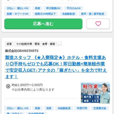
【月収例】
290400円（時給1650円×8h×22日)
日払い・週払いOK
長期
即日勤務OK
平日のみOK
副業・ＷワークOK
残業月20時間以下
未経験歓迎
新卒・第二新卒歓迎
7：00～19：00で1日4ｈ～、週3～5日(週20h
フリーター歓迎
以上)
応募へ進む
★シフト例：9-18時、7-11時、8-12時、9-16時
など
★平日のみ/午前/夕方/扶養内/パート/フル/短時
間など相談OK！
派遣
その他(軽作業・製造・倉庫・建築・…
★短期2ヶ月～長期歓迎！
株式会社GRANSTARTS
製造スタッフ 《★入寮限定★》ホテル・食料支援あ
り◎手持ちゼロでも応募OK！即日勤務×簡単軽作業
で安定収入GET♪アナタの「稼ぎたい」を全力で叶え
ます！
時給1,800円〜2,000円
※お仕事内容により異なります
＼最大時給2,000円も可能！／
＜各種手当＞
日払い・週払いOK
長期
深夜
未経験歓迎
学歴不問
交通費支給
・深夜手当：時給2,000円〜
寮・社宅あり
社会保険完備