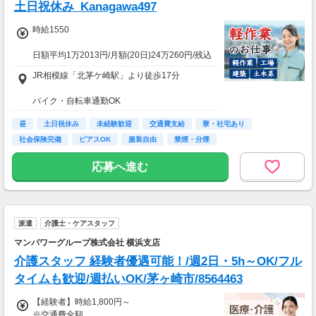
土日祝休み_Kanagawa497
時給1550
日額平均1万2013円/月額(20日)24万260円/残込
(30h)29万8400円
JR相模線「北茅ケ崎駅」より徒歩17分
★応募資格★
バイク・自転車通勤OK
※18歳以上
※学生は応募不可（卒業見込みで、社会人予定
昼
土日祝休み
未経験歓迎
交通費支給
寮・社宅あり
の方は卒業後に派遣登録が可能です。）
社会保険完備
ピアスOK
服装自由
禁煙・分煙
応募へ進む
派遣
介護士・ケアスタッフ
マンパワーグループ株式会社 横浜支店
介護スタッフ 経験者優遇可能！/週2日・5h～OK/フル
タイムも歓迎/週払いOK/茅ヶ崎市/8564463
【経験者】時給1,800円～
※交通費全額