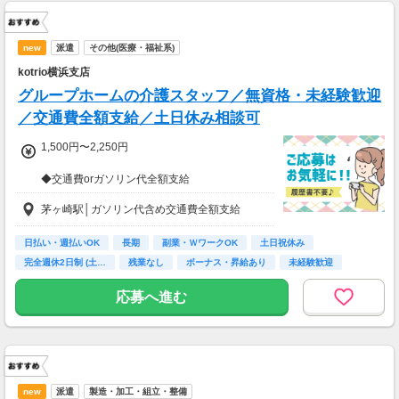
new
派遣
その他(医療・福祉系)
kotrio横浜支店
グループホームの介護スタッフ／無資格・未経験歓迎
／交通費全額支給／土日休み相談可
1,500円〜2,250円
◆交通費orガソリン代全額支給
◆各種社会保険完備
茅ヶ崎駅│ガソリン代含め交通費全額支給
◆日払い・週払い制度（各規定有）
急な出費にあんしんの制度です。
スマホからかんたんに申請が出来ます！
日払い・週払いOK
長期
副業・ＷワークOK
土日祝休み
完全週休2日制 (土…
残業なし
ボーナス・昇給あり
未経験歓迎
主婦(夫)歓迎
応募へ進む
new
派遣
製造・加工・組立・整備