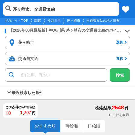
2026年8月9日
更新
tog
茅ヶ崎市、交通費支給
関東
履歴
保存
メニュー
nav
ギガバイトTOP
関東
神奈川県
茅ヶ崎市
交通費支給の求人情報
【2026年08月最新版】神奈川県 茅ヶ崎市の交通費支給のバイト・アルバイト・パートの求人募集情報
茅ヶ崎市
選択
交通費支給
選択
検索
最近検索した条件
2548
この条件の平均時給
検索結果
件
1,707
円
1~17件を表示
おすすめ順
時給順
日給順