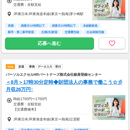
交通費：全額支給
【交通費備考】
※規定あり
JR東日本JR東海道本線(東京〜熱海)茅ケ崎駅
長期
残業月10時間以下
残業月20時間以下
未経験歓迎
新卒・第二新卒歓迎
主婦(夫)歓迎
交通費支給
社会保険完備
社員登用あり
応募へ進む
new
派遣
事務・データ入力・受付
パーソルエクセルHRパートナーズ株式会社銀座登録センター
＜8月＞17時30分定時◆財団法人の事務で働こう☆彡
月収26万円↑
時給1700円〜1700円
交通費：全額支給
【交通費備考】
※当社規定あり
JR東日本JR東海道本線(東京〜熱海)辻堂駅
給料UPしました！ kkw_bcov2106