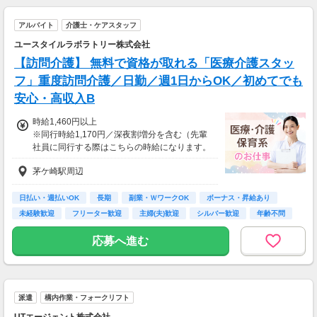
アルバイト
介護士・ケアスタッフ
ユースタイルラボラトリー株式会社
【訪問介護】 無料で資格が取れる「医療介護スタッ
フ」重度訪問介護／日勤／週1日からOK／初めてでも
安心・高収入B
時給1,460円以上
※同行時給1,170円／深夜割増分を含む（先輩
社員に同行する際はこちらの時給になります。
入社後早い方で2週間で独り立ちも可能。）
茅ケ崎駅周辺
※交通費一部支給（既定あり）
【収入例】
日払い・週払いOK
長期
副業・ＷワークOK
ボーナス・昇給あり
週1回勤務の場合：1,460円×8時間×4回=4万6,7
未経験歓迎
フリーター歓迎
主婦(夫)歓迎
シルバー歓迎
年齢不問
20円
応募へ進む
週3回勤務の場合：1,460円×8時間×12回=14万
0,160円
週5回勤務の場合：1,460円×8時間×20回=23万
派遣
構内作業・フォークリフト
3,600円
UTエージェント株式会社