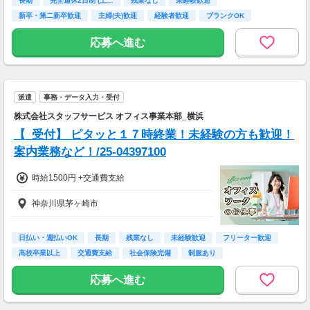
長期
完全週休2日制 (土…
残業なし
未経験歓迎
新卒・第二新卒歓迎
主婦(夫)歓迎
経験者歓迎
ブランクOK
ＰＣスキル不要
応募へ進む
派遣
事務・データ入力・受付
株式会社スタッフサービス オフィス事業本部_横浜
【_受付】 ピタッと１７時終業！未経験の方も歓迎！
案内業務など！/25-04397100
時給1500円 +交通費支給
神奈川県茅ヶ崎市
日払い・週払いOK
長期
残業なし
未経験歓迎
フリーター歓迎
高校卒業以上
交通費支給
社会保険完備
制服あり
応募へ進む