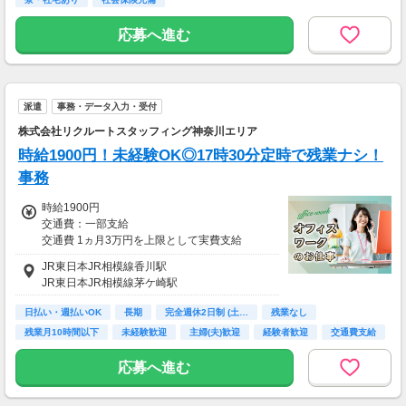
・残業手当：時給2,000円〜
・休日出勤手当：時給2,160円〜
応募へ進む
＜月収例＞
月収34万円以上可能
（時給1,850円×1日8時間×月21日勤務＋各種手
派遣
事務・データ入力・受付
当）
株式会社リクルートスタッフィング神奈川エリア
時給1900円！未経験OK◎17時30分定時で残業ナシ！
事務
時給1900円
交通費：一部支給
交通費 1ヵ月3万円を上限として実費支給
JR東日本JR相模線香川駅
月収例 30万4000円 時給1900円×実働8h×週5日
JR東日本JR相模線茅ケ崎駅
×4週
※月収例を保証するものではありません。
日払い・週払いOK
長期
完全週休2日制 (土…
残業なし
※給与即受取りサービス利用可（利用条件有）
残業月10時間以下
未経験歓迎
主婦(夫)歓迎
経験者歓迎
交通費支給
ha_rs_001
応募へ進む