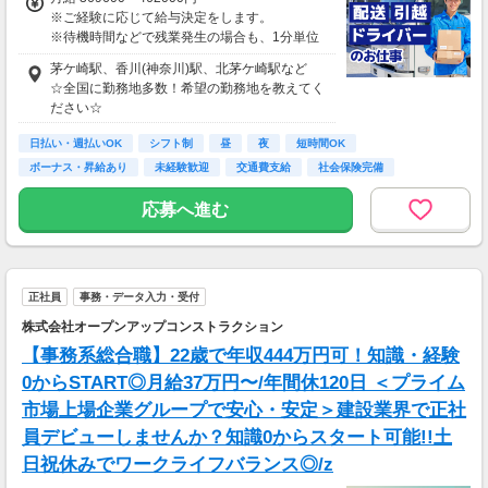
※ご経験に応じて給与決定をします。
※待機時間などで残業発生の場合も、1分単位
で残業代をお支払いします！
茅ケ崎駅、香川(神奈川)駅、北茅ケ崎駅など
※研修・研修時給については面談時にお伝えし
☆全国に勤務地多数！希望の勤務地を教えてく
ます
ださい☆
＊交通費一部支給（案件による）
日払い・週払いOK
シフト制
昼
夜
短時間OK
ボーナス・昇給あり
未経験歓迎
交通費支給
社会保険完備
応募へ進む
正社員
事務・データ入力・受付
株式会社オープンアップコンストラクション
【事務系総合職】22歳で年収444万円可！知識・経験
0からSTART◎月給37万円〜/年間休120日 ＜プライム
市場上場企業グループで安心・安定＞建設業界で正社
員デビューしませんか？知識0からスタート可能!!土
日祝休みでワークライフバランス◎/z