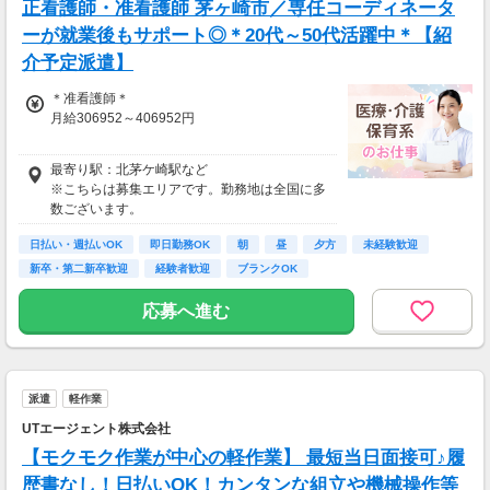
正看護師・准看護師 茅ヶ崎市／専任コーディネータ
ーが就業後もサポート◎＊20代～50代活躍中＊【紹
介予定派遣】
＊准看護師＊
月給306952～406952円
＊正看護師＊
最寄り駅：北茅ケ崎駅など
月給323107～423107円
※こちらは募集エリアです。勤務地は全国に多
数ございます。
日払い・週払いOK
即日勤務OK
朝
昼
夕方
未経験歓迎
新卒・第二新卒歓迎
経験者歓迎
ブランクOK
応募へ進む
派遣
軽作業
UTエージェント株式会社
【モクモク作業が中心の軽作業】 最短当日面接可♪履
歴書なし！日払いOK！カンタンな組立や機械操作等