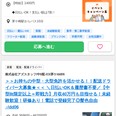
【時給】1400円
◆日払いOK！支払い額は7割！
※規定・支払い条件有
茅ケ崎駅からバス10分
日払い・週払いOK
長期
未経験歓迎
新卒・第二新卒歓迎
フリーター歓迎
経験者歓迎
ブランクOK
学歴不問
女性活躍中
応募へ進む
派遣
配送・配達ドライバー
株式会社アズスタッフ/中8配-03/茅ケ/dd06
＞＞お持ちの中型・大型免許を活かせる！！配送ドラ
イバー大募集★＜＜ ＼日払いOK＆履歴書不要／【中
型8t限定以上＝即戦力】月収40万円も目指せる！未経
験歓迎！研修あり！電話で登録完了◎髪色自由
♪/dd06
月給 369600～462000円