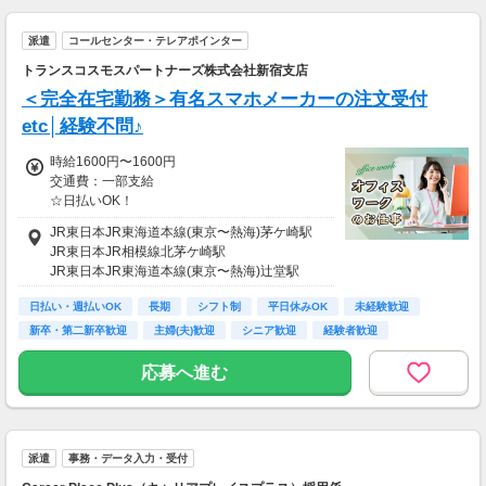
派遣
コールセンター・テレアポインター
トランスコスモスパートナーズ株式会社新宿支店
＜完全在宅勤務＞有名スマホメーカーの注文受付
etc│経験不問♪
時給1600円〜1600円
交通費：一部支給
☆日払いOK！
☆在宅手当 5,000円/月
JR東日本JR東海道本線(東京〜熱海)茅ケ崎駅
JR東日本JR相模線北茅ケ崎駅
※在宅手当について
JR東日本JR東海道本線(東京〜熱海)辻堂駅
└月の勤務が15日以下の場合は、330円/日×出
勤日数支給
日払い・週払いOK
長期
シフト制
平日休みOK
未経験歓迎
新卒・第二新卒歓迎
主婦(夫)歓迎
シニア歓迎
経験者歓迎
応募へ進む
派遣
事務・データ入力・受付