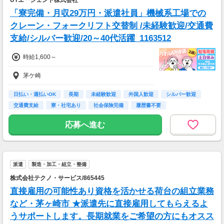
「寮完備・月収29万円・派遣社員」機械系工場での
クレーン・フォークリフト交替制 /未経験歓迎/交通費
支給/シルバー歓迎/20～40代活躍_1163512
時給1,600～
茅ケ崎
日払い・週払いOK
長期
未経験歓迎
外国人歓迎
シルバー歓迎
交通費支給
寮・社宅あり
社会保険完備
履歴書不要
応募へ進む
派遣
製造・加工・組立・整備
株式会社テクノ・サービス/865445
直接雇用の可能性あり資格を活かせる荷台の組立業務
など・茅ヶ崎市 ★派遣先に直接雇用してもらえるよ
うサポートします。長期就業をご希望の方にもオスス