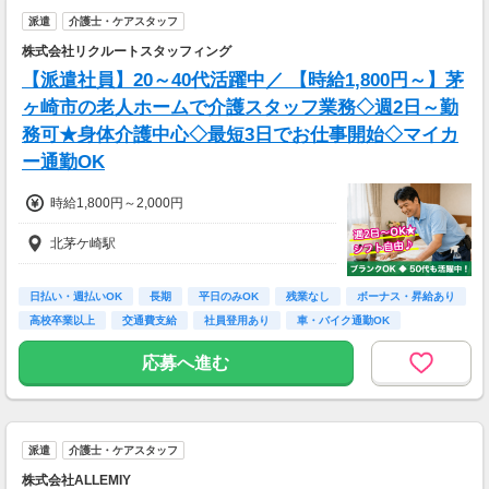
派遣
介護士・ケアスタッフ
株式会社リクルートスタッフィング
【派遣社員】20～40代活躍中／ 【時給1,800円～】茅
ヶ崎市の老人ホームで介護スタッフ業務◇週2日～勤
務可★身体介護中心◇最短3日でお仕事開始◇マイカ
ー通勤OK
時給1,800円～2,000円
北茅ケ崎駅
日払い・週払いOK
長期
平日のみOK
残業なし
ボーナス・昇給あり
高校卒業以上
交通費支給
社員登用あり
車・バイク通勤OK
応募へ進む
派遣
介護士・ケアスタッフ
株式会社ALLEMIY