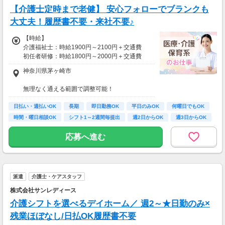
【介護士定時まで老健】 安心フォローでブランクも
大丈夫！履歴書不要・来社不要♪
【時給】
介護福祉士：時給1900円～2100円＋交通費
初任者研修：時給1800円～2000円＋交通費
無資格：時給1600円～＋交通費
神奈川県茅ヶ崎市
資格・経験・募集状況により異なります。
無理なく通える範囲で調整可能！
22:00～翌5:00の勤務が発生する際は、別途夜
※受動喫煙対策有（屋内禁煙）
勤手当あり
日払い・週払いOK
長期
即日勤務OK
平日のみOK
何曜日でもOK
※日払い制度利用可
【アクセス】
時間・曜日相談OK
シフト1～2週間毎提出
週2日からOK
週3日からOK
ライフスタイルに合わせて通勤方法を選べる＊
【月給例】
マイカー・バイク・自転車での通勤も可能◎
応募へ進む
月収例：時給2100円、1日8h、22日勤務=36万
※規定有、ご希望の際はご相談ください！
9,600円
派遣
介護士・ケアスタッフ
株式会社サンレディース
介護シフトを選べるデイホーム／ 週2～★日勤のみ×
残業ほぼなし/日払OK履歴書不要