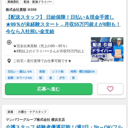
業務委託
配送・配達ドライバー
株式会社貴順 ※008
【配送スタッフ】 日給保障！日払い＆現金手渡し
★99％が未経験スタート→月収55万円超えが8割も！
今なら入社祝い金支給
★完全出来高制（売上の90～95％）
★8割以上のドライバーさんが月収55万円以上
★支度金5～25万円補助あり（規定有）
ご自宅～直行直帰でお仕事可能です★
★選べる入社祝い金アリ
⇒「初回稼働1か月後に3万円」or「1年後に10
万円」or「2年後に20万円」選べます！
日払い・週払いOK
長期
シフト制
時間・曜日相談OK
副業・ＷワークOK
朝
昼
夕方
夜
1日100～130件程度配達する方がほとんど♪
ご都合にあわせてルートや個数は調整可能！
応募へ進む
※1日2万円保証の案件もあり！
【支払方法】
＊週払い可能（勤務の翌週にお支払い）
派遣
介護士・ケアスタッフ
＊現金手渡し・日払いご相談OK
＊前払い制度あり（稼働分のみ）
マンパワーグループ株式会社 横浜支店
＊確定申告支援あり
介護スタッフ 経験者優遇可能！/週2日・5h～OK/フル