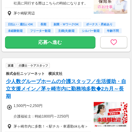
※車・バイク通勤に関して施設により異なる場
社員に同行する際はこちらの時給になります。
合あり（応相談）
入社後早い方で2週間で独り立ちも可能。）
茅ケ崎駅周辺
※交通費一部支給（既定あり）
【収入例】
日払い・週払いOK
長期
副業・ＷワークOK
ボーナス・昇給あり
週1回勤務の場合：1,460円×8時間×4回=4万6,7
未経験歓迎
フリーター歓迎
主婦(夫)歓迎
シルバー歓迎
年齢不問
20円
応募へ進む
週3回勤務の場合：1,460円×8時間×12回=14万
0,160円
週5回勤務の場合：1,460円×8時間×20回=23万
派遣
介護士・ケアスタッフ
3,600円
株式会社ニッソーネット 横浜支社
少人数グループホームの介護スタッフ／生活援助・自
立支援メイン／茅ヶ崎市内に勤務地多数◆2カ月～長
期
1,500円〜2,250円
介護福祉士：時給1800円～2250円
初任者以上：時給1600円～2000円
茅ヶ崎市内に多数！＜駅チカ・車通勤okも有＞
無資格の方：時給1500円～1875円