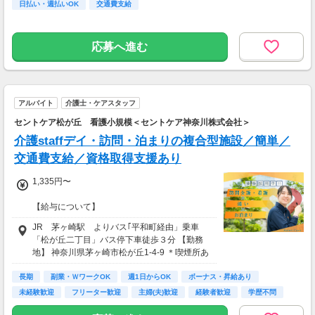
日払い・週払いOK
茅ヶ崎駅からバスで乗車6分、下車徒歩4分
交通費支給
応募へ進む
アルバイト
介護士・ケアスタッフ
セントケア松が丘 看護小規模＜セントケア神奈川株式会社＞
介護staffデイ・訪問・泊まりの複合型施設／簡単／
交通費支給／資格取得支援あり
1,335円〜
【給与について】
JR 茅ヶ崎駅 よりバス｢平和町経由」乗車
時給1,335円以上
「松が丘二丁目」バス停下車徒歩３分 【勤務
研修中 時給1,225円(研修期間14日 習熟度に
地】 神奈川県茅ヶ崎市松が丘1-4-9 ＊喫煙所あ
より変動)
り（屋外） 【勤務地】 神奈川県茅ヶ崎市
・無資格 時給1,335円以上
長期
副業・ＷワークOK
週1日からOK
ボーナス・昇給あり
・初任者研修 時給1,385円以上
未経験歓迎
フリーター歓迎
主婦(夫)歓迎
経験者歓迎
学歴不問
・実務者研修 時給1,415円以上
・介護福祉士 時給1,435円～1,535円