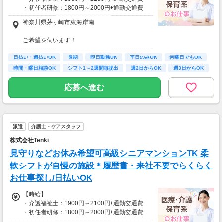
・初任者研修：1800円～2000円+通勤交通費
・無資格：1500円～+通勤交通費
神奈川県茅ヶ崎市東海岸南
※22時～翌5時は別途深夜手当を支給
ご希望を伺います！
*＊嬉しい日払いOK*
※受動喫煙対策有（屋内禁煙）
日払い・週払いOK
長期
即日勤務OK
平日のみOK
何曜日でもOK
研修期間も給与変動なし！
車・バイク・自転車での通勤もOK
時間・曜日相談OK
シフト1～2週間毎提出
週2日からOK
週3日からOK
※規定があるので、ご希望の方はご相談くださ
【月収例】
い＊
応募へ進む
しっかり働く！週5フルタイムの場合
時給1800円×1日8時間×月22日＝31万6,800円
時給2100円×1日8時間×月22日＝36万9,600円
仕事以外の時間も確保＊週3日勤務の場合
派遣
介護士・ケアスタッフ
時給1800円×1日8時間×月12日＝17万2,800円
株式会社Tenki
時給2100円×1日8時間×月12日＝20万1,600円
見守りなどお休み希望可高級シニアマンションTK 柔
※別途深夜手当有
軟シフトが自慢の施設＊履歴書・来社不要でらくらく
お仕事探し/日払いOK
【時給】
・介護福祉士：1900円～2100円+通勤交通費
・初任者研修：1800円～2000円+通勤交通費
・無資格：1500円～+通勤交通費