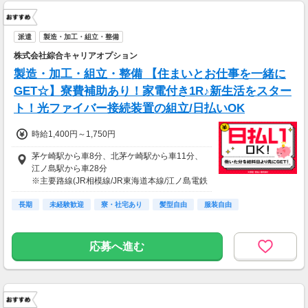
派遣
製造・加工・組立・整備
株式会社綜合キャリアオプション
製造・加工・組立・整備 【住まいとお仕事を一緒に
GET☆】寮費補助あり！家電付き1R♪新生活をスター
ト！光ファイバー接続装置の組立/日払いOK
時給1,400円～1,750円
茅ケ崎駅から車8分、北茅ケ崎駅から車11分、
江ノ島駅から車28分
※主要路線(JR相模線/JR東海道本線/江ノ島電鉄
線)
長期
未経験歓迎
寮・社宅あり
髪型自由
服装自由
応募へ進む