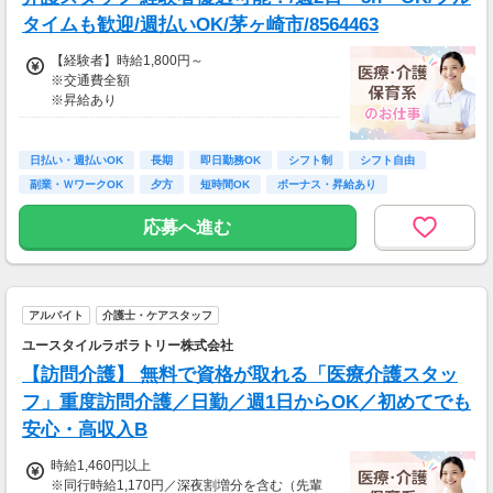
【日収例】
タイムも歓迎/週払いOK/茅ヶ崎市/8564463
売上2万1600円（1個160円×135個）×90％=約
【経験者】時給1,800円～
1万9000円
※交通費全額
※昇給あり
【月額報酬例】
売上65万2800円(1個160円×170個×24日)×90％
≪収入例≫
=58万7520円
◎日勤／経験者の場合
※上記は一例です。
日払い・週払いOK
長期
即日勤務OK
シフト制
シフト自由
・日収(1,800*8)円（時給1,800円×8h）
副業・ＷワークOK
夕方
短時間OK
ボーナス・昇給あり
・月収316,800円（日収(1,800*8)円×月22回勤
務）
応募へ進む
※実働8時間以上からは更に時給25％UP
※スキルによって更にスタート時給がUPするこ
とも！
アルバイト
介護士・ケアスタッフ
※資格手当あり（時給50円～UP/資格の種類に
よって異なる）
ユースタイルラボラトリー株式会社
支払方法：週払い
【訪問介護】 無料で資格が取れる「医療介護スタッ
※週払いOK（規定あり）
フ」重度訪問介護／日勤／週1日からOK／初めてでも
→金曜日締め最短翌週火曜日にお給料GET♪
安心・高収入B
（稼働開始時は手続き完了次第となります）
交通費：別途全額支給
時給1,460円以上
※同行時給1,170円／深夜割増分を含む（先輩