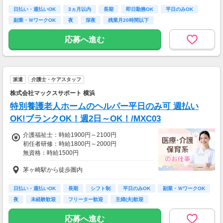
◆月26万以上
日払い・週払いOK
3ヵ月以内
長期
即日勤務OK
平日のみOK
月収：264000円（時給1500円×8h×22日)
副業・ＷワークOK
夜
深夜
残業月20時間以下
応募へ進む
派遣
介護士・ケアスタッフ
株式会社マックスサポート 横浜
特別養護老人ホームのヘルパー平日のみ可 週払い
OK!ブランクOK！週2日～OK！/MXC03
介護福祉士：時給1900円～2100円
初任者研修：時給1800円～2000円
無資格：時給1500円
※資格・経験によって変動あり
茅ヶ崎駅から徒歩圏内
経験・資格がなくても安心
サポート体制万全です！
◆交通費全額支給（規定）
日払い・週払いOK
長期
シフト制
平日のみOK
副業・ＷワークOK
◆社会保険完備
夜
未経験歓迎
フリーター歓迎
主婦(夫)歓迎
◆定期健康診断
◆日払い制度
応募へ進む