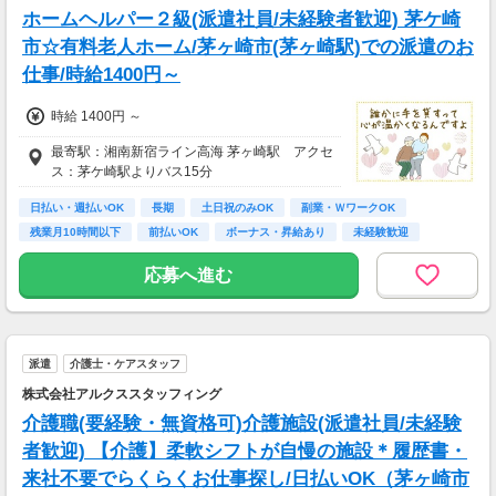
ホームヘルパー２級(派遣社員/未経験者歓迎) 茅ケ崎
市☆有料老人ホーム/茅ヶ崎市(茅ヶ崎駅)での派遣のお
仕事/時給1400円～
時給 1400円 ～
最寄駅：湘南新宿ライン高海 茅ヶ崎駅 アクセ
ス：茅ケ崎駅よりバス15分
日払い・週払いOK
長期
土日祝のみOK
副業・ＷワークOK
残業月10時間以下
前払いOK
ボーナス・昇給あり
未経験歓迎
主婦(夫)歓迎
応募へ進む
派遣
介護士・ケアスタッフ
株式会社アルクススタッフィング
介護職(要経験・無資格可)介護施設(派遣社員/未経験
者歓迎) 【介護】柔軟シフトが自慢の施設＊履歴書・
来社不要でらくらくお仕事探し/日払いOK（茅ヶ崎市