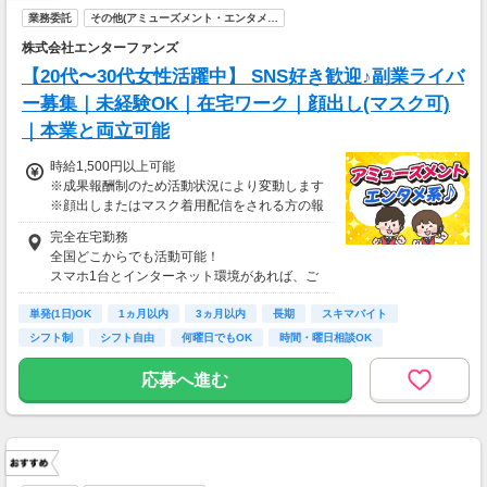
業務委託
その他(アミューズメント・エンタメ…
株式会社エンターファンズ
【20代〜30代女性活躍中】 SNS好き歓迎♪副業ライバ
ー募集｜未経験OK｜在宅ワーク｜顔出し(マスク可)
｜本業と両立可能
時給1,500円以上可能
※成果報酬制のため活動状況により変動します
※顔出しまたはマスク着用配信をされる方の報
酬基準となります
完全在宅勤務
【収入例】
全国どこからでも活動可能！
■事務職Aさん（週3日・月50時間程度）
スマホ1台とインターネット環境があれば、ご
月収8万円～15万円
自宅からスタートできます。
■営業職Bさん（週4日・月80時間程度）
単発(1日)OK
通勤時間ゼロだから、本業やプライベートとの
1ヵ月以内
3ヵ月以内
長期
スキマバイト
月収15万円～25万円
両立もラクラク♪
シフト制
シフト自由
何曜日でもOK
時間・曜日相談OK
■主婦Cさん（月100時間程度）
月収20万円以上
応募へ進む
現在活躍中のライバーの多くは会社員や主婦の
方。
本業や家庭と両立しながら副業として活動され
ています。