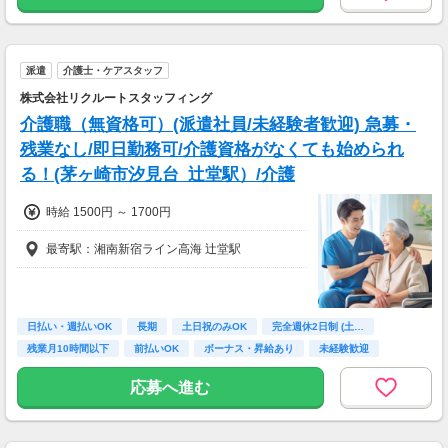
◆各種手当あり
派遣
介護士・ケアスタッフ
株式会社リクルートスタッフィング
介護職（無資格可）(派遣社員/未経験者歓迎) 急募・
残業なし/即日勤務可/介護資格がなくても始められ
る！(茅ヶ崎市汐見台_辻堂駅）/介護
時給 1500円 ～ 1700円
最寄駅：湘南新宿ライン高海 辻堂駅
日払い・週払いOK
長期
土日祝のみOK
完全週休2日制 (土…
残業月10時間以下
前払いOK
ボーナス・昇給あり
未経験歓迎
主婦(夫)歓迎
応募へ進む