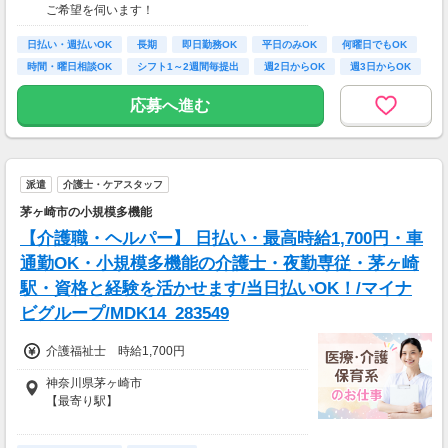
ご希望を伺います！
*＊嬉しい日払いOK*
※受動喫煙対策有（屋内禁煙）
日払い・週払いOK
車・バイク・自転車での通勤もOK
長期
即日勤務OK
平日のみOK
何曜日でもOK
無理なく続けられる環境で、収入アップも目指
※規定があるので、ご希望の方はご相談くださ
時間・曜日相談OK
シフト1～2週間毎提出
週2日からOK
週3日からOK
せる！
い＊
頑張りをきちんと評価するからこそ、定着率の
応募へ進む
高さにも繋がっています＊
【月収例】
しっかり働く！週5フルタイムの場合
時給1800円×1日8時間×月22日＝31万6,800円
派遣
介護士・ケアスタッフ
時給2100円×1日8時間×月22日＝36万9,600円
茅ヶ崎市の小規模多機能
仕事以外の時間も確保＊週3日勤務の場合
【介護職・ヘルパー】 日払い・最高時給1,700円・車
時給1800円×1日8時間×月12日＝17万2,800円
通勤OK・小規模多機能の介護士・夜勤専従・茅ヶ崎
時給2100円×1日8時間×月12日＝20万1,600円
駅・資格と経験を活かせます/当日払いOK！/マイナ
※上記は日勤例
ビグループ/MDK14_283549
介護福祉士 時給1,700円
神奈川県茅ヶ崎市
【最寄り駅】
【アクセス】