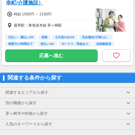
幸町/介護施設）
時給 1500円 ～ 2100円
最寄駅：東海道本線 茅ヶ崎駅
日払い・週払いOK
長期
土日祝のみOK
完全週休2日制 (土…
残業月10時間以下
前払いOK
ボーナス・昇給あり
未経験歓迎
主婦(夫)歓迎
応募へ進む
関連する条件から探す
関連するエリアから探す
別の職種から探す
茅ヶ崎市✕特徴から探す
人気のキーワードから探す