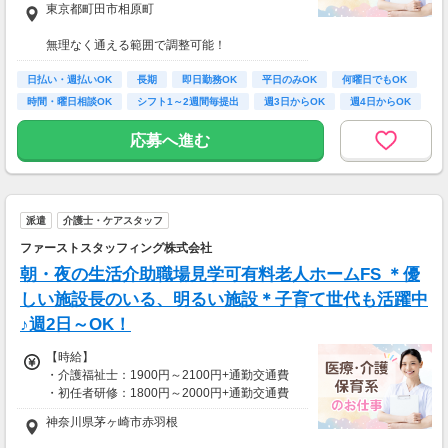
東京都町田市相原町
※22時～翌5時は別途深夜手当を支給
無理なく通える範囲で調整可能！
*＊嬉しい日払いOK*
※受動喫煙対策有（屋内禁煙）
日払い・週払いOK
長期
即日勤務OK
平日のみOK
何曜日でもOK
研修期間も給与変動なし！
【アクセス】
時間・曜日相談OK
シフト1～2週間毎提出
週3日からOK
週4日からOK
ライフスタイルに合わせて通勤方法を選べる＊
【月収例】
マイカー・バイク・自転車での通勤も可能◎
応募へ進む
しっかり働く！週5フルタイムの場合
※規定有、ご希望の際はご相談ください！
時給1800円×1日8時間×月22日＝31万6,800円
時給2100円×1日8時間×月22日＝36万9,600円
仕事以外の時間も確保＊週3日勤務の場合
派遣
介護士・ケアスタッフ
時給1800円×1日8時間×月12日＝17万2,800円
ファーストスタッフィング株式会社
時給2100円×1日8時間×月12日＝20万1,600円
朝・夜の生活介助職場見学可有料老人ホームFS ＊優
※上記は日勤例
しい施設長のいる、明るい施設＊子育て世代も活躍中
♪週2日～OK！
【時給】
・介護福祉士：1900円～2100円+通勤交通費
・初任者研修：1800円～2000円+通勤交通費
・無資格：1500円～+通勤交通費
神奈川県茅ヶ崎市赤羽根
※22時～翌5時は別途深夜手当を支給