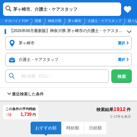
2026年8月11日
更新
tog
茅ヶ崎市、介護士・ケアスタッフ
関東
履歴
保存
メニュー
nav
ギガバイトTOP
関東
神奈川県
茅ヶ崎市
介護士・ケアスタッフ
様々
【2026年08月最新版】神奈川県 茅ヶ崎市の介護士・ケアスタッフのバイト・アルバイト・パートの求人募集情報
茅ヶ崎市
選択
介護士・ケアスタッフ
選択
検索
最近検索した条件
1912
この条件の平均時給
検索結果
件
1,739
円
1~17件を表示
おすすめ順
時給順
日給順