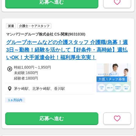
応募へ進む
夜勤手当
・深夜帯25％割増
※22:00～翌5:00の間
・夜勤1回につき6,000円
派遣
介護士・ケアスタッフ
マンパワーグループ株式会社 CS-関東(9031030)
＜収入例＞
〈週1回勤務の場合〉
グループホームなどの介護スタッフ 介護職/急募！週
※月4週とした場合の目安の金額です。
3日～勤務！経験を活かして【好条件・高時給】週払
・初任者研修
いOK！大手派遣会社！福利厚生充実！
1日あたり 30,236円 → 月収120,944円
・介護福祉士
時給1,600円～1,950円
1日あたり 31,108円 → 月収124,432円
未経験:1600円
経験者:1800円
・土日祝日手当：＋50円/時給
介護福祉士:1950円
・昇給（年1回）
茅ケ崎駅、北茅ケ崎駅、香川駅
・交通費全額支給
・時間外手当
1ヵ月以内
・年末年始手当
・処遇改善加算一時金支給
試用期間：2週間
応募へ進む
時給
1,225円〜
試用期間基本給：1,225円