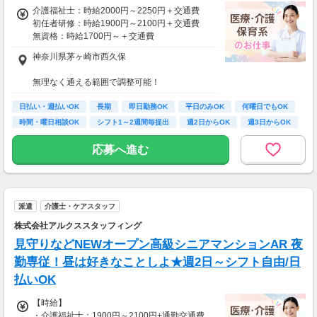
介護福祉士：時給2000円～2250円＋交通費
初任者研修：時給1900円～2100円＋交通費
無資格：時給1700円～＋交通費
神奈川県茅ヶ崎市西久保
資格・経験・募集状況により異なります。
22:00～翌5:00の勤務が発生する際は、別途夜
無理なく通える範囲で調整可能！
勤手当あり
※受動喫煙対策有（屋内禁煙）
日払い制度有（最短当日のお振込！）
日払い・週払いOK
長期
即日勤務OK
平日のみOK
何曜日でもOK
【アクセス】
時間・曜日相談OK
シフト1～2週間毎提出
週2日からOK
週3日からOK
月収例：時給2100円、1日8h、22日勤務=36万
ライフスタイルに合わせて通勤方法を選べる＊
9,600円
マイカー・バイク・自転車での通勤も可能◎
応募へ進む
※規定有、ご希望の際はご相談ください！
派遣
介護士・ケアスタッフ
株式会社アルクススタッフィング
見守りなどNEWオープン高級シニアマンションAR 夜
勤専従！昼は好きなことしよ★週2日～シフト自由/日
払いOK
【時給】
・介護福祉士：1900円～2100円+通勤交通費