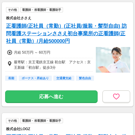
その他
看護師・准看護師・看護助手
株式会社ささえ
正看護師/正社員（常勤）(正社員/服装・髪型自由) 訪
問看護ステーションささえ初台事業所の正看護師/正
社員（常勤）/月給500000円
月給 50万円 ～ 60万円
最寄駅：京王電鉄京王線 初台駅 アクセス：京
王新線「初台駅」徒歩3分
長期
ボーナス・昇給あり
交通費支給
髪色自由
応募へ進む
その他
看護師・准看護師・看護助手
株式会社LOGZ