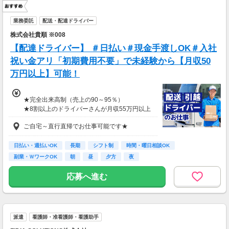
業務委託
配送・配達ドライバー
株式会社貴順 ※008
【配達ドライバー】 ＃日払い＃現金手渡しOK＃入社
祝い金アリ「初期費用不要」で未経験から【月収50
万円以上】可能！
★完全出来高制（売上の90～95％）
★8割以上のドライバーさんが月収55万円以上
★支度金5～25万円補助あり（規定有）
ご自宅～直行直帰でお仕事可能です★
★選べる入社祝い金アリ
⇒「初回稼働1か月後に3万円」or「1年後に10
万円」or「2年後に20万円」選べます！
日払い・週払いOK
長期
シフト制
時間・曜日相談OK
副業・ＷワークOK
朝
昼
夕方
夜
1日100～130件程度配達する方がほとんど♪
ご都合にあわせてルートや個数は調整可能！
応募へ進む
※1日2万円保証の案件もあり！
【支払方法】
＊週払い可能（勤務の翌週にお支払い）
派遣
看護師・准看護師・看護助手
＊現金手渡し・日払いご相談OK
＊前払い制度あり（稼働分のみ）