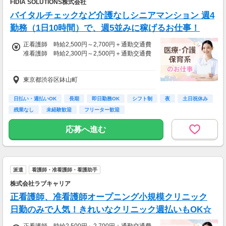
FIDIA SOLUTIONS株式会社
＊確定申告支援あり
バイタルチェックなど介護なしシニアマンション 週4
【日収例】
勤務（1日10時間）で、週5並みに稼げるお仕事！
売上2万1600円（1個160円×135個）×90％=約
正看護師 時給2,500円～2,700円＋通勤交通費
1万9000円
准看護師 時給2,300円～2,500円＋通勤交通費
【月額報酬例】
※経験資格によって変動有
売上65万2800円(1個160円×170個×24日)×90％
東京都渋谷区鉢山町
※急な出費も安心！日払いOK
=58万7520円
※上記は一例です。
【給与例】
日払い・週払いOK
長期
即日勤務OK
シフト制
夜
土日祝休み
変形労働制（1日10時間×週4日勤務）
残業なし
未経験歓迎
フリーター歓迎
週4日の勤務で、週5日勤務と同じ収入！
月収例：時給2700円、1日10時間、17日勤務=4
応募へ進む
5万9,000円
派遣
看護師・准看護師・看護助手
株式会社ラブキャリア
正看護師、准看護師オープニング小規模クリニック
日勤のみで人気！きれいなクリニック週払いもOK☆
正看護師 時給2,500円～2,700円＋通勤交通費