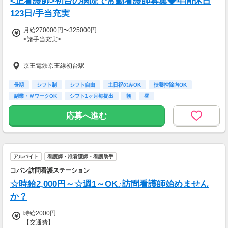
<正看護師>初台の病院で常勤看護師募集◆年間休日
123日/手当充実
月給270000円〜325000円
<諸手当充実>
昇給：年1回
京王電鉄京王線初台駅
賞与：年2回／実績2.6ヶ月
夜勤手当 12,000円/回
住宅手当 15,000円(賃貸・世帯主に限る)
長期
シフト制
シフト自由
土日祝のみOK
扶養控除内OK
*夜勤のみを希望される方はご相談下さい。
副業・ＷワークOK
シフト1ヶ月毎提出
朝
昼
退職金あり
応募へ進む
＜正看護師・経験5年目の場合＞
アルバイト
看護師・准看護師・看護助手
月給：338,000円
内訳）基本給275,000円（本給137,500円+職務給137,500円）
コパン訪問看護ステーション
＋夜勤手当48,000円＋住宅手当15,000円
☆時給2,000円～☆週1～OK♪訪問看護師始めません
年収：4,934,800円
か？
時給2000円
【交通費】
＜正看護師・経験10年目の場合＞