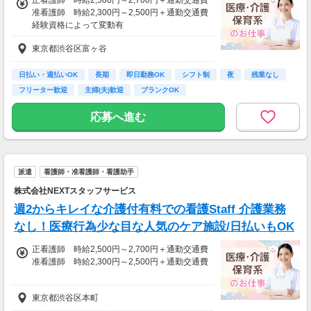
准看護師 時給2,300円～2,500円＋通勤交通費
経験資格によって変動有
週払い利用可能
東京都渋谷区富ヶ谷
【給与例】
月収例 時給2700円、1日8h、22日勤務=47万
日払い・週払いOK
長期
即日勤務OK
シフト制
夜
残業なし
5200円
フリーター歓迎
主婦(夫)歓迎
ブランクOK
応募へ進む
派遣
看護師・准看護師・看護助手
株式会社NEXTスタッフサービス
週2からキレイな介護付有料での看護Staff 介護業務
なし！医療行為少な目な人気のケア施設/日払いもOK
正看護師 時給2,500円～2,700円＋通勤交通費
准看護師 時給2,300円～2,500円＋通勤交通費
※経験資格によって変動有
東京都渋谷区本町
※日払い利用可能