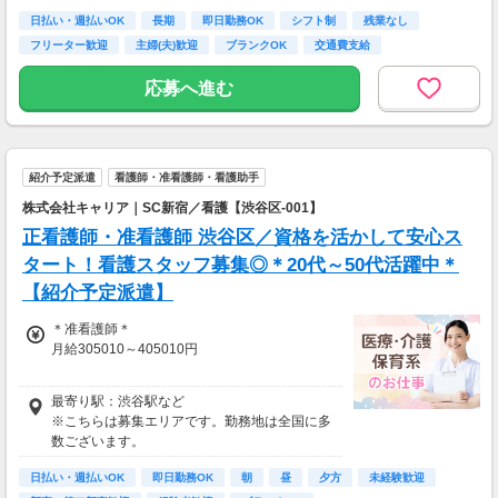
【給与例】
日払い・週払いOK
長期
即日勤務OK
シフト制
残業なし
月収例：時給2700円、1日8h、22日勤務=47万
フリーター歓迎
主婦(夫)歓迎
ブランクOK
交通費支給
5200円
応募へ進む
紹介予定派遣
看護師・准看護師・看護助手
株式会社キャリア｜SC新宿／看護【渋谷区-001】
正看護師・准看護師 渋谷区／資格を活かして安心ス
タート！看護スタッフ募集◎＊20代～50代活躍中＊
【紹介予定派遣】
＊准看護師＊
月給305010～405010円
＊正看護師＊
最寄り駅：渋谷駅など
月給321064～421064円
※こちらは募集エリアです。勤務地は全国に多
数ございます。
日払い・週払いOK
即日勤務OK
朝
昼
夕方
未経験歓迎