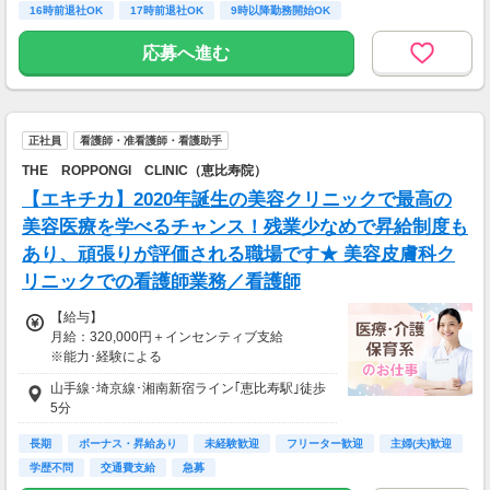
16時前退社OK
17時前退社OK
9時以降勤務開始OK
■昇給あり
■賞与(年2回)：勤続1年以上の方
応募へ進む
→昨年実績＝5か月分
■調整手当2000円/月
■残業手当あり
■休日手当あり
正社員
看護師・准看護師・看護助手
■賞与あり（年2回/勤続1年以上の方）
■昼食補助あり
THE ROPPONGI CLINIC（恵比寿院）
【エキチカ】2020年誕生の美容クリニックで最高の
支払方法：月1回
美容医療を学べるチャンス！残業少なめで昇給制度も
【交通費】
あり、頑張りが評価される職場です★ 美容皮膚科ク
全額支給
リニックでの看護師業務／看護師
【給与】
月給：320,000円＋インセンティブ支給
※能力･経験による
※固定残業代4万5000円以上／20時間分を含む
山手線･埼京線･湘南新宿ライン｢恵比寿駅｣徒歩
残業が無い場合も支給し､超過分は別途支給
5分
【諸手当】
長期
ボーナス・昇給あり
未経験歓迎
フリーター歓迎
主婦(夫)歓迎
通勤手当
学歴不問
交通費支給
急募