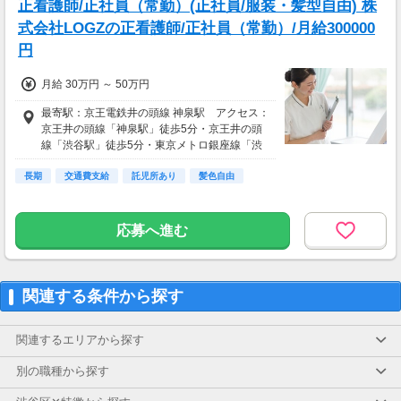
正看護師/正社員（常勤）(正社員/服装・髪型自由) 株
式会社LOGZの正看護師/正社員（常勤）/月給300000
円
月給 30万円 ～ 50万円
最寄駅：京王電鉄井の頭線 神泉駅 アクセス：
京王井の頭線「神泉駅」徒歩5分・京王井の頭
線「渋谷駅」徒歩5分・東京メトロ銀座線「渋
谷駅」徒歩5分
長期
交通費支給
託児所あり
髪色自由
応募へ進む
関連する条件から探す
関連するエリアから探す
別の職種から探す