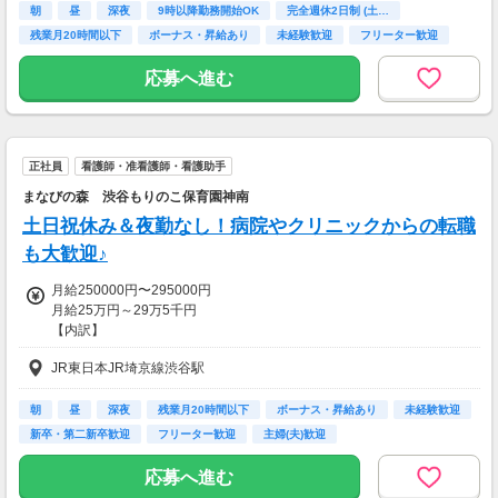
朝
昼
深夜
9時以降勤務開始OK
完全週休2日制 (土…
■昇給：年1回
残業月20時間以下
ボーナス・昇給あり
未経験歓迎
フリーター歓迎
■賞与：年2回(1.4~2ヵ月分)
応募へ進む
【交通費】
一部支給
正社員
看護師・准看護師・看護助手
まなびの森 渋谷もりのこ保育園神南
土日祝休み＆夜勤なし！病院やクリニックからの転職
も大歓迎♪
月給250000円〜295000円
月給25万円～29万5千円
【内訳】
基本給：21万円～22万円
JR東日本JR埼京線渋谷駅
調整手当：3万円～6万5千円
固定残業代 1万円(5時間分）
※固定残業代は、時間外労働の有無にかかわらず支給。
朝
昼
深夜
残業月20時間以下
ボーナス・昇給あり
未経験歓迎
超過分は別途支給。
新卒・第二新卒歓迎
フリーター歓迎
主婦(夫)歓迎
別途、経験手当・管理職手当・リーダー手当あり
昇給あり
応募へ進む
賞与あり