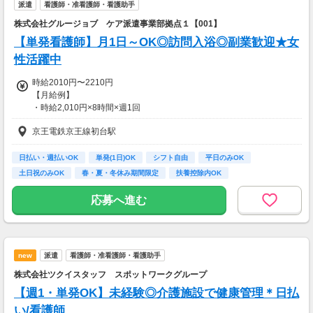
派遣
看護師・准看護師・看護助手
株式会社グルージョブ ケア派遣事業部拠点１【001】
【単発看護師】月1日～OK◎訪問入浴◎副業歓迎★女
性活躍中
時給2010円〜2210円
【月給例】
・時給2,010円×8時間×週1回
…月額64,320円
京王電鉄京王線初台駅
※月4週で計算した場合
■日払い・週払いあり
日払い・週払いOK
単発(1日)OK
シフト自由
平日のみOK
■残業代支給別途
土日祝のみOK
春・夏・冬休み期間限定
扶養控除内OK
副業・ＷワークOK
週1日からOK
【交通費】
応募へ進む
全額支給
new
派遣
看護師・准看護師・看護助手
株式会社ツクイスタッフ スポットワークグループ
【週1・単発OK】未経験◎介護施設で健康管理＊日払
い/看護師