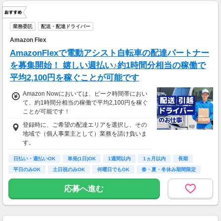
業務委託
配送・配達ドライバー
Amazon Flex
AmazonFlexで電動アシスト自転車の配達パートナー
を募集開始！ 嬉しい週払い♪約1時間分相当の稼働で
平均2,100円を稼ぐことが可能です
Amazon Nowにおいては、ピーク時間帯におい
て、約1時間分相当の稼働で平均2,100円を稼ぐ
ことが可能です！
登録時に、ご希望の配達エリアを選択し、その
地域で（個人事業主として）業務を請け負いま
す。
日払い・週払いOK
単発(1日)OK
1週間以内
1ヵ月以内
長期
平日のみOK
土日祝のみOK
何曜日でもOK
春・夏・冬休み期間限定
応募へ進む