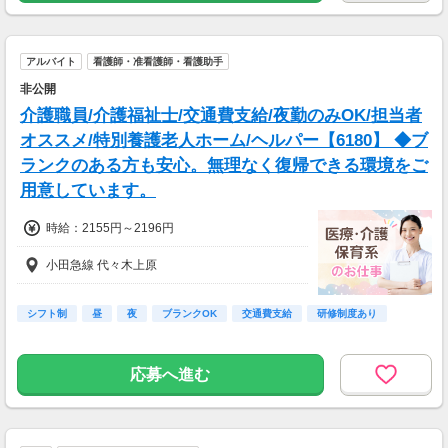
アルバイト
看護師・准看護師・看護助手
非公開
介護職員/介護福祉士/交通費支給/夜勤のみOK/担当者
オススメ/特別養護老人ホーム/ヘルパー【6180】 ◆ブ
ランクのある方も安心。無理なく復帰できる環境をご
用意しています。
時給：2155円～2196円
小田急線 代々木上原
シフト制
昼
夜
ブランクOK
交通費支給
研修制度あり
応募へ進む