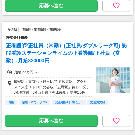
【昇給・賞与】
応募へ進む
昇給：年1回
賞与：年2回
その他
看護師・准看護師・看護助手
株式会社来夢
正看護師/正社員（常勤）(正社員/ダブルワーク可) 訪
問看護ステーションライムの正看護師/正社員（常
勤）/月給330000円
月給 33万円 ～
最寄駅：東京地下鉄日比谷線 広尾駅 アクセ
ス：東京メトロ日比谷線「広尾駅」徒歩11分、
JR埼京線・JR山手線「恵比寿駅」徒歩11分
長期
副業・ＷワークOK
完全週休2日制 (土…
交通費支給
応募へ進む