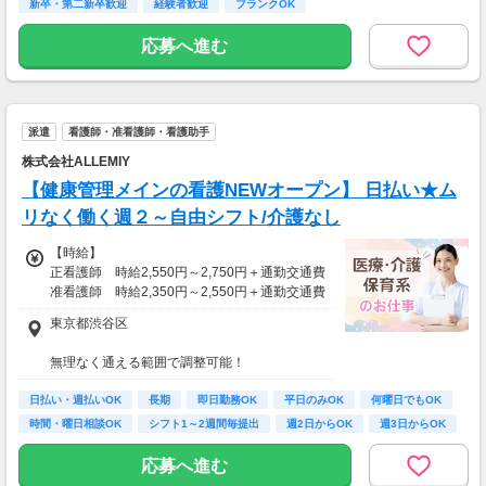
新卒・第二新卒歓迎
経験者歓迎
ブランクOK
応募へ進む
派遣
看護師・准看護師・看護助手
株式会社ALLEMIY
【健康管理メインの看護NEWオープン】 日払い★ム
リなく働く週２～自由シフト/介護なし
【時給】
正看護師 時給2,550円～2,750円＋通勤交通費
准看護師 時給2,350円～2,550円＋通勤交通費
東京都渋谷区
※経験資格によって変動有
※急な出費も安心！日払いOK
無理なく通える範囲で調整可能！
※受動喫煙対策有（屋内禁煙）
【月給例】
日払い・週払いOK
長期
即日勤務OK
平日のみOK
何曜日でもOK
月収例：時給2750円、1日8h、22日勤務=48万
【アクセス】
時間・曜日相談OK
シフト1～2週間毎提出
週2日からOK
週3日からOK
4,000円
ライフスタイルに合わせて通勤方法を選べる＊
マイカー・バイク・自転車での通勤も可能◎
応募へ進む
※規定有、ご希望の際はご相談ください！