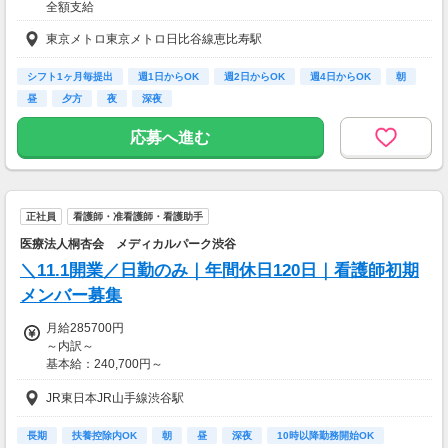
全額支給
月給：363,000円
東京メトロ東京メトロ日比谷線恵比寿駅
内訳）基本給300,000円（本給150,000円+職務給150,000円）
＋夜勤手当48,000円＋住宅手当15,000円
シフト1ヶ月毎提出
週1日からOK
週2日からOK
週4日からOK
朝
年収：5,466,000円
昼
夕方
夜
深夜
【交通費】
全額支給
応募へ進む
正社員
看護師・准看護師・看護助手
医療法人桐杏会 メディカルパーク渋谷
＼11.1開業／日勤のみ｜年間休日120日｜看護師初期
メンバー募集
月給285700円
～内訳～
基本給：240,700円～
職務給：5,000円～
JR東日本JR山手線渋谷駅
調整手当：40,000円～
※試用期間あり(3ヵ月/雇用形態・条件変更なし)
長期
扶養控除内OK
朝
昼
深夜
10時以降勤務開始OK