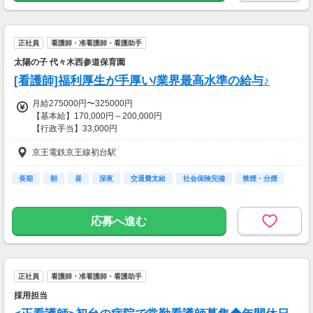
【交通費】
一部支給
正社員
看護師・准看護師・看護助手
太陽の子 代々木西参道保育園
[看護師]福利厚生が手厚い/業界最高水準の給与♪
月給275000円〜325000円
【基本給】170,000円～200,000円
【行政手当】33,000円
【資格手当】3,000円
京王電鉄京王線初台駅
【処遇改善手当】5,000円
※支給規定あり
長期
朝
昼
深夜
交通費支給
社会保険完備
禁煙・分煙
※処遇改善は別途加算となる場合あり:5,000円～40,000円
※時間外手当については1分単位で別途支給
応募へ進む
昇給年1回（本人評価、会社業績により支給）賞与年3カ月分（7月・1
2月）
【交通費】
正社員
看護師・准看護師・看護助手
一部支給
採用担当