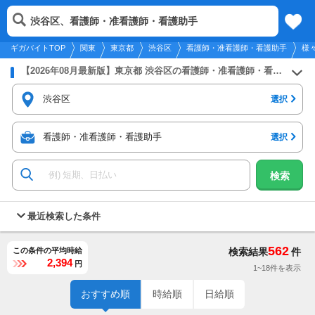
2026年8月7日
更新
tog
渋谷区、看護師・准看護師・看護助手
関東
履歴
保存
メニュー
nav
ギガバイトTOP
関東
東京都
渋谷区
看護師・准看護師・看護助手
様
【2026年08月最新版】東京都 渋谷区の看護師・准看護師・看護助手のバイト・アルバイト・パートの求人募集情報
渋谷区
選択
看護師・准看護師・看護助手
選択
検索
最近検索した条件
562
この条件の平均時給
検索結果
件
2,394
円
1~18件を表示
おすすめ順
時給順
日給順