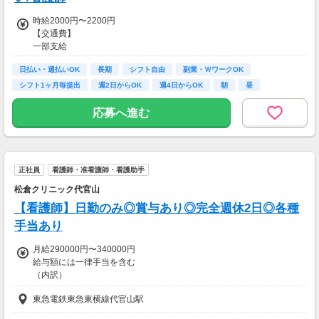
時給2000円〜2200円
【交通費】
一部支給
日払い・週払いOK
長期
シフト自由
副業・ＷワークOK
シフト1ヶ月毎提出
週2日からOK
週4日からOK
朝
昼
応募へ進む
正社員
看護師・准看護師・看護助手
松倉クリニック代官山
【看護師】日勤のみ◎賞与あり◎完全週休2日◎各種
手当あり
月給290000円〜340000円
給与額には一律手当を含む
（内訳）
■役職手当(10,000円/月)
東急電鉄東急東横線代官山駅
■皆勤手当(10,000円/月)