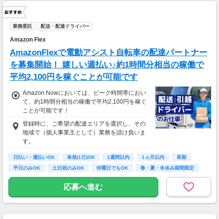
業務委託
配送・配達ドライバー
Amazon Flex
AmazonFlexで電動アシスト自転車の配達パートナー
を募集開始！ 嬉しい週払い♪約1時間分相当の稼働で
平均2,100円を稼ぐことが可能です
Amazon Nowにおいては、ピーク時間帯におい
て、約1時間分相当の稼働で平均2,100円を稼ぐ
ことが可能です！
登録時に、ご希望の配達エリアを選択し、その
地域で（個人事業主として）業務を請け負いま
す。
日払い・週払いOK
単発(1日)OK
1週間以内
1ヵ月以内
長期
平日のみOK
土日祝のみOK
何曜日でもOK
春・夏・冬休み期間限定
応募へ進む