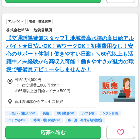
を貯金にまわすことができます！
★お仕事開始までの流れ★
応募→初回カウンセリング（電話15分）→希望
▼月収例
のお仕事へ応募（面接なし）→お仕事開始
29万7,850円
アルバイト
警備・交通誘導
＝(時給1,400円×8h＋残業1h)×23日
株式会社MSK 池袋営業所
▼貯金の目安
【交通誘導警備スタッフ】地域最高水準の高日給アル
＜リゾートバイト＞
バイト★日払いOK！WワークOK！初期費用なし！安
住まい ：無料
心のサポート体制！働きやすい日勤♪ ＼60代以上も活
水道光熱費：無料
Wi-Fi代 ：無料
躍中／未経験から高収入可能！働きやすさが魅力の環
食費 ：無料
境で警備員デビューをしませんか！
スマホ ：0.5万円
そのほか ：1.5万円
日給1万4,500円
社会保険 ：3万円
（一律交通費1,000円含む）
-----------------------
※65歳以上は日給マイナス500円
支出合計 ：5万円
※70歳以上は日給マイナス2,00円
→毎月24万円程度の貯金が目指せます！
新江古田駅からアクセス良好！
短期でお金を貯めたい方にはピッタリ！
---
■交通誘導2級以上の資格をお持ちの方は
日払い・週払いOK
長期
即日勤務OK
シフト制
シフト自由
日給1万4,500円
平日のみOK
時間・曜日相談OK
春・夏・冬休み期間限定
（一律交通費1,000円含む）
副業・ＷワークOK
※65歳以上は日給マイナス500円
応募へ進む
※70歳以上は日給マイナス1,000円