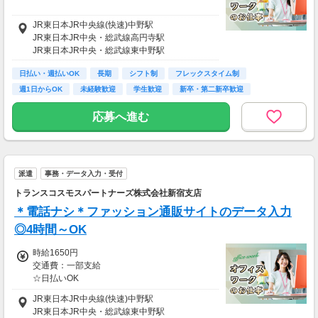
《収入例》
JR東日本JR中央線(快速)中野駅
◆週3日、実働8hの場合
JR東日本JR中央・総武線高円寺駅
時給1,700円 × 8h
JR東日本JR中央・総武線東中野駅
＝【日収1万3,600円】
日払い・週払いOK
長期
シフト制
フレックスタイム制
日収1万3,600円 × 12日勤務
週1日からOK
未経験歓迎
学生歓迎
新卒・第二新卒歓迎
＝【月収16万3,200円】
主婦(夫)歓迎
応募へ進む
◆週5日、実働8hの場合
時給1,700円 × 8h
＝【日収1万3,600円】
日収1万3,600円 × 22日勤務
派遣
事務・データ入力・受付
＝【月収29万9,200円】
トランスコスモスパートナーズ株式会社新宿支店
■□■━…‥‥…━…‥‥…━…‥
＊電話ナシ＊ファッション通販サイトのデータ入力
◎4時間～OK
「在宅ワーク、飽きちゃった…」
「レアなお仕事ないかな？」
時給1650円
「期間限定の高時給狙い！」
交通費：一部支給
↓
☆日払いOK
まずはWEBから簡単登録を！
・交通費規程あり
JR東日本JR中央線(快速)中野駅
━…‥‥…━…‥‥…━…‥□■□
JR東日本JR中央・総武線東中野駅