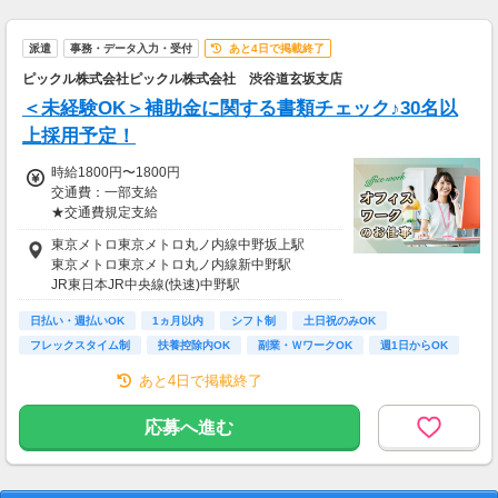
＜ 即払い、週払い対応OKだから安心♪＞
歓迎会、送別会、セールetc...
派遣
事務・データ入力・受付
あと4日で掲載終了
毎月季節のイベントがたくさん。
急な出費でお財布がピンチ！！
ピックル株式会社ピックル株式会社 渋谷道玄坂支店
って時も、
＜未経験OK＞補助金に関する書類チェック♪30名以
即払い・週払い制度があるので安心♪
上採用予定！
お気軽にご相談ください☆
時給1800円〜1800円
交通費：一部支給
【交通費備考】
★交通費規定支給
※規定あり
東京メトロ東京メトロ丸ノ内線中野坂上駅
＼ 日収例♪ ／
東京メトロ東京メトロ丸ノ内線新中野駅
￣￣￣￣￣￣￣￣
JR東日本JR中央線(快速)中野駅
▼1日8hのフルタイムの場合
時給1800円×1日8h
日払い・週払いOK
1ヵ月以内
シフト制
土日祝のみOK
＝日収1万4400円
フレックスタイム制
扶養控除内OK
副業・ＷワークOK
週1日からOK
短時間OK
＼ 月収例♪ ／
あと4日で掲載終了
￣￣￣￣￣￣￣￣
▼週5日、1日8hの場合
応募へ進む
日収1万4400円×月22日
＝月収31万6800円
※上記目安金額となります。