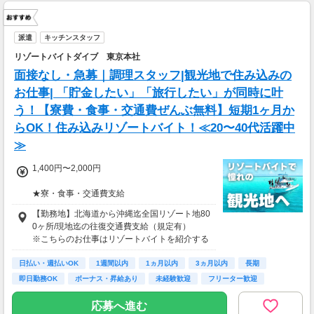
派遣
キッチンスタッフ
リゾートバイトダイブ 東京本社
面接なし・急募｜調理スタッフ|観光地で住み込みの
お仕事| 「貯金したい」「旅行したい」が同時に叶
う！【寮費・食事・交通費ぜんぶ無料】短期1ヶ月か
らOK！住み込みリゾートバイト！≪20〜40代活躍中
≫
1,400円〜2,000円
★寮・食事・交通費支給
住み込みのお仕事のため、以下の補助がありま
【勤務地】北海道から沖縄迄全国リゾート地80
す。
0ヶ所/現地迄の往復交通費支給（規定有）
・寮費・光熱費無料（個室あり）
※こちらのお仕事はリゾートバイトを紹介する
・食事無料
募集となっており実際に募集がある勤務地と異
・Wi-Fiあり
日払い・週払いOK
なる場合がございます。
1週間以内
1ヵ月以内
3ヵ月以内
長期
・往復交通費支給（上限あり）
カウンセリングでご希望条件をお伺いし、全国
即日勤務OK
ボーナス・昇給あり
未経験歓迎
フリーター歓迎
※勤務地による
からお仕事をご案内いたします。※ご自宅から
の通勤も可
応募へ進む
生活費がかからないので、働いた分のほとんど