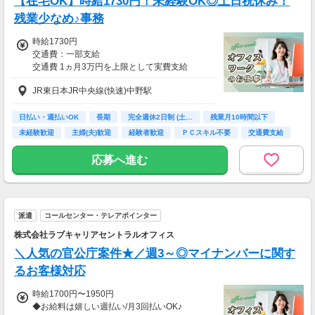
【在宅OK】時給1730円！未経験OK◎土日祝休み！
残業少なめ♪事務
時給1730円
交通費：一部支給
交通費 1ヵ月3万円を上限として実費支給
JR東日本JR中央線(快速)中野駅
月収例 25万9500円 時給1730円×実働7h30m×
週5日×4週
※月収例を保証するものではありません。
日払い・週払いOK
長期
完全週休2日制 (土…
残業月10時間以下
※給与即受取りサービス利用可（利用条件有）
未経験歓迎
主婦(夫)歓迎
経験者歓迎
ＰＣスキル不要
交通費支給
ha_rs_001
応募へ進む
派遣
コールセンター・テレアポインター
株式会社ラブキャリアセントラルオフィス
＼人気の官公庁案件★／週3～◎マイナンバーに関す
るお客様対応
時給1700円〜1950円
◆お給料は嬉しい週払い/月3回払いOK♪