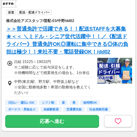
派遣
配送・配達ドライバー
株式会社アズスタッフ/普配-03/中野/dd02
＞＞普通免許で活躍できる！！配送STAFFを大募集
★＜＜ ＼ミドル・シニア世代活躍中！！／《配送ド
ライバー》普通免許OK◎運転に集中できる◎体の負
担は極少！！来社不要・電話登録OK！/dd02
日給 15225～19032円
※ご経験に応じて給与決定をします。
※待機時間などで残業発生の場合も、1分単位
で残業代をお支払いします！
中野(東京)駅、野方駅、中野坂上駅など
※研修・研修時給については面談時にお伝えし
☆全国に勤務地多数！希望の勤務地を教えてく
ます
ださい☆
＊交通費一部支給（案件による）
日払い・週払いOK
シフト制
昼
夜
短時間OK
ボーナス・昇給あり
未経験歓迎
交通費支給
社会保険完備
応募へ進む