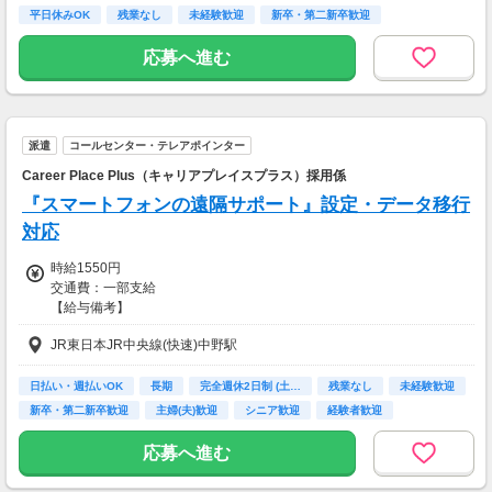
※規定あり
平日休みOK
残業なし
未経験歓迎
新卒・第二新卒歓迎
主婦(夫)歓迎
【 交通費備考 】
応募へ進む
★すべてのお仕事で
別途交通費を支給させていただきます♪
※規定あり
※詳細は面談時にお伝えします
派遣
コールセンター・テレアポインター
Career Place Plus（キャリアプレイスプラス）採用係
『スマートフォンの遠隔サポート』設定・データ移行
対応
時給1550円
交通費：一部支給
【給与備考】
■昇給あり
JR東日本JR中央線(快速)中野駅
■日払い・週払い・先払いもOK
■充実の研修あり◎
座学1ヵ月（もちろん給与は同じ）を含む、
日払い・週払いOK
長期
完全週休2日制 (土…
残業なし
未経験歓迎
”超”丁寧な研修を行っています！
新卒・第二新卒歓迎
主婦(夫)歓迎
シニア歓迎
経験者歓迎
不安なまま仕事をして頂くことは
一切ありません。
応募へ進む
ご安心くださいね！