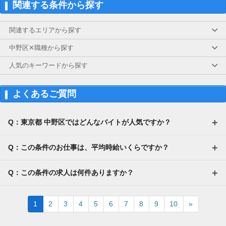
関連する条件から探す
特別な資格やスキルなしでも高収入が叶います
◎
関連するエリアから探す
「スキマ時間でサクッと稼ぎたい」
「レギュラー勤務で安定収入を得たい」
中野区✕職種から探す
という方も大歓迎です！！
人気のキーワードから探す
よくあるご質問
Q：東京都 中野区ではどんなバイトが人気ですか？
Q：この条件のお仕事は、平均時給いくらですか？
Q：この条件の求人は何件ありますか？
Next
1
2
3
4
5
6
7
8
9
10
»