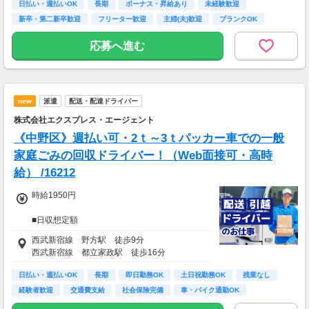
日払い・週払いOK
※募集の勤務地は面接地の一例です。
長期
ボーナス・昇給あり
未経験歓迎
■日払い制度（新制度）※規定あり
ご希望の地域や条件などを伺いながらあなた
新卒・第二新卒歓迎
フリーター歓迎
主婦(夫)歓迎
ブランクOK
・最短5分で働いた分の給与を口座受取可能
に合ったお仕事をご紹介します！
・スマホからカンタン申請
学歴不問
応募へ進む
・1,000円単位で利用可能
■交通費 上限30,000円まで支給 ※会社規定有
り
new
派遣
配送・配達ドライバー
株式会社エクスプレス・エージェント
《中野区》週払い可・2ｔ～3ｔパッカー車での一般
家庭ごみの回収ドライバー！（Web面接可・高時
給） /16212
時給1950円
■日収想定額
14,600円
西武新宿線 野方駅 徒歩9分
西武新宿線 都立家政駅 徒歩16分
■月収想定額
365,000円～380,000円
日払い・週払いOK
長期
即日勤務OK
土日祝勤務OK
残業なし
経験者歓迎
交通費支給
社会保険完備
車・バイク通勤OK
※日収額・月収額の最大値は残業・割増等を含
む見込み額となります。