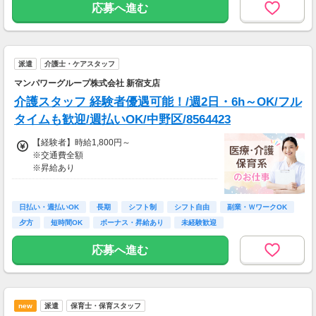
応募へ進む
※交通費は別途実費分支給！（規定あり）
※上記月収額は月間25日～26日出勤した場合の
見込み額となります。
派遣
介護士・ケアスタッフ
マンパワーグループ株式会社 新宿支店
介護スタッフ 経験者優遇可能！/週2日・6h～OK/フル
タイムも歓迎/週払いOK/中野区/8564423
【経験者】時給1,800円～
※交通費全額
※昇給あり
≪収入例≫
◎日勤／経験者の場合
日払い・週払いOK
長期
シフト制
シフト自由
副業・ＷワークOK
・日収(1,800*8)円（時給1,800円×8h）
夕方
短時間OK
ボーナス・昇給あり
未経験歓迎
・月収316,800円（日収(1,800*8)円×月22回勤
務）
応募へ進む
※実働8時間以上からは更に時給25％UP
※スキルによって更にスタート時給がUPするこ
とも！
new
派遣
保育士・保育スタッフ
※資格手当あり（時給50円～UP/資格の種類に