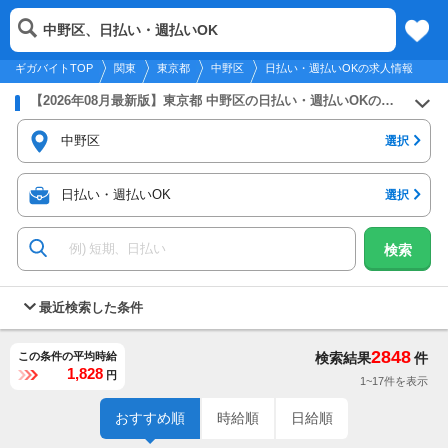
2026年8月9日
更新
tog
中野区、日払い・週払いOK
関東
履歴
保存
メニュー
nav
ギガバイトTOP
関東
東京都
中野区
日払い・週払いOKの求人情報
【2026年08月最新版】東京都 中野区の日払い・週払いOKのバイト・アルバイト・パートの求人募集情報
中野区
選択
日払い・週払いOK
選択
検索
最近検索した条件
2848
この条件の平均時給
検索結果
件
1,828
円
1~17件を表示
おすすめ順
時給順
日給順