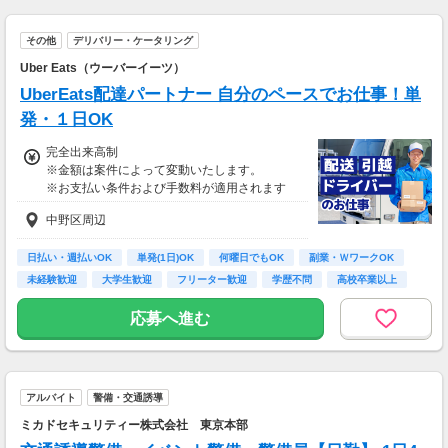
その他
デリバリー・ケータリング
Uber Eats（ウーバーイーツ）
UberEats配達パートナー 自分のペースでお仕事！単
発・１日OK
完全出来高制
※金額は案件によって変動いたします。
※お支払い条件および手数料が適用されます
中野区周辺
日払い・週払いOK
単発(1日)OK
何曜日でもOK
副業・ＷワークOK
未経験歓迎
大学生歓迎
フリーター歓迎
学歴不問
高校卒業以上
応募へ進む
アルバイト
警備・交通誘導
ミカドセキュリティー株式会社 東京本部