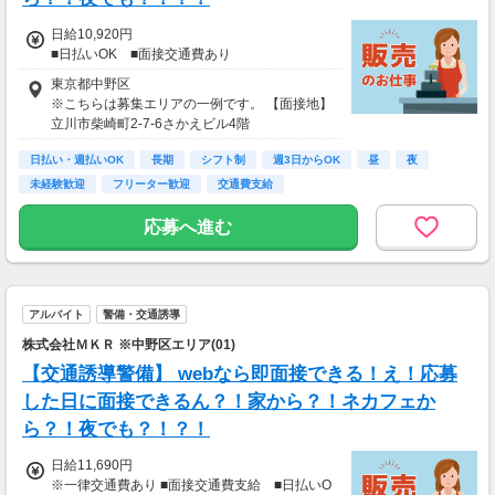
日給10,920円
■日払いOK ■面接交通費あり
東京都中野区
※こちらは募集エリアの一例です。 【面接地】
立川市柴崎町2-7-6さかえビル4階
日払い・週払いOK
長期
シフト制
週3日からOK
昼
夜
未経験歓迎
フリーター歓迎
交通費支給
応募へ進む
アルバイト
警備・交通誘導
株式会社ＭＫＲ ※中野区エリア(01)
【交通誘導警備】 webなら即面接できる！え！応募
した日に面接できるん？！家から？！ネカフェか
ら？！夜でも？！？！
日給11,690円
※一律交通費あり ■面接交通費支給 ■日払いO