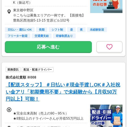
K（振込可）
東京都中野区
※こちらは募集エリアの一例です。 【面接地】
豊島区西池袋5-13-15 笠原ビル102号
日払い・週払いOK
長期
シフト制
昼
夜
未経験歓迎
フリーター歓迎
交通費支給
研修制度あり
応募へ進む
業務委託
配送・配達ドライバー
株式会社貴順 ※008
【配送スタッフ】 ＃日払い＃現金手渡しOK＃入社祝
い金アリ「初期費用不要」で未経験から【月収50万
円以上】可能！
★完全出来高制（売上の90～95％）
★8割以上のドライバーさんが月収55万円以上
★支度金5～25万円補助あり（規定有）