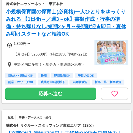
よって異なる）
株式会社ニッソーネット 東京本社
支払方法：週払い
小規模保育園の保育士(必資格)一人ひとりをゆっくり
※週払いOK（規定あり）
みれる 【1日4h～／週3～ok】書類作成・行事の準
→金曜日締め最短翌週火曜日にお給料GET♪
備・持ち帰りなし/短期2ヶ月～長期歓迎★即日・夏休
（稼働開始時は手続き完了次第となります）
み明けスタートなど相談OK
交通費：別途全額支給
1,850円〜
※車・バイク通勤に関して施設により異なる場
合あり（応相談）
【月収例】325600円（時給1850円×8h×22日)
中野区内に多数！＜駅チカ・車通勤okも有＞
7：00～19：00で1日4ｈ～、週3～5日(週20h
以上)
★シフト例：9-18時、7-11時、8-12時、9-16時
日払い・週払いOK
長期
即日勤務OK
平日のみOK
など
副業・ＷワークOK
残業月20時間以下
未経験歓迎
新卒・第二新卒歓迎
★平日のみ/午前/夕方/扶養内/パート/フル/短時
フリーター歓迎
間など相談OK！
応募へ進む
★短期2ヶ月～長期歓迎！
派遣
事務・データ入力・受付
株式会社リクルートスタッフィング東京エリア（18区）