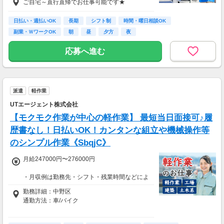
ご自宅～直行直帰でお仕事可能です★
★選べる入社祝い金アリ
⇒「初回稼働1か月後に3万円」or「1年後に10
万円」or「2年後に20万円」選べます！
日払い・週払いOK
長期
シフト制
時間・曜日相談OK
副業・ＷワークOK
朝
昼
夕方
夜
1日100～130件程度配達する方がほとんど♪
ご都合にあわせてルートや個数は調整可能！
応募へ進む
※1日2万円保証の案件もあり！
【支払方法】
＊週払い可能（勤務の翌週にお支払い）
派遣
軽作業
＊現金手渡し・日払いご相談OK
＊前払い制度あり（稼働分のみ）
UTエージェント株式会社
＊確定申告支援あり
【モクモク作業が中心の軽作業】 最短当日面接可♪履
【日収例】
歴書なし！日払いOK！カンタンな組立や機械操作等
売上2万1600円（1個160円×135個）×90％=約
のシンプル作業《SbqjC》
1万9000円
月給247000円〜276000円
【月額報酬例】
売上65万2800円(1個160円×170個×24日)×90％
・月収例は勤務先・シフト・残業時間などによ
=58万7520円
り変動します
勤務詳細：中野区
※上記は一例です。
・各種手当あり（残業手当、休出手当、深夜勤
通勤方法：車/バイク
務がある場合は深夜手当 など）
・昇給あり（昇格制度あり）
※構内の（無料）駐車場利用OK