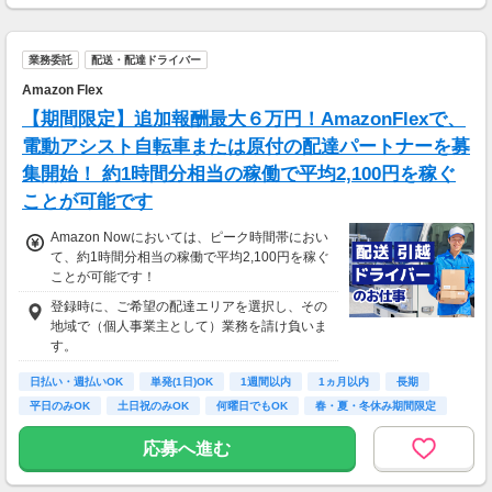
★交通誘導2級（以上）として従事した場合
1勤務につき1,000円支給！！
---
業務委託
配送・配達ドライバー
■65歳～69歳迄では他の年代と同じ現場でも
安全面・体力面の考慮により比較的低負荷の業
Amazon Flex
務、
【期間限定】追加報酬最大６万円！AmazonFlexで、
70歳以降では低負荷業務や季節により
相談の上短時間勤務をすることもあるため
電動アシスト自転車または原付の配達パートナーを募
給与が上記になる場合がございます。
集開始！ 約1時間分相当の稼働で平均2,100円を稼ぐ
ことが可能です
＜月収例＞
月収29万円可能
Amazon Nowにおいては、ピーク時間帯におい
（日給1万4,500円×月20日勤務）
て、約1時間分相当の稼働で平均2,100円を稼ぐ
ことが可能です！
登録時に、ご希望の配達エリアを選択し、その
地域で（個人事業主として）業務を請け負いま
す。
日払い・週払いOK
単発(1日)OK
1週間以内
1ヵ月以内
長期
平日のみOK
土日祝のみOK
何曜日でもOK
春・夏・冬休み期間限定
応募へ進む