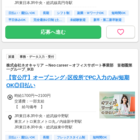
JR東日本JR中央・総武線高円寺駅
日払い・週払いOK
長期
シフト制
副業・ＷワークOK
短時間OK
平日休みOK
完全週休2日制 (土…
未経験歓迎
新卒・第二新卒歓迎
応募へ進む
派遣
事務・データ入力・受付
株式会社ネオキャリア ～Neo career～オフィスサポート事業部 首都圏第
一グループ_IKB
【官公庁】オープニング♪区役所でPC入力のみ/短期
OK◎日払い
時給1700円〜2100円
交通費：一部支給
【 給与備考 】
◎日払いOK
JR東日本JR中央・総武線中野駅
お給料発生後にケータイ・スマホからのらくら
東京メトロ東京メトロ丸ノ内線新中野駅
く申請で
JR東日本JR中央・総武線東中野駅
自分の好きなタイミングで給与引き落としが可
能♪
日払い・週払いOK
長期
フレックスタイム制
短時間OK