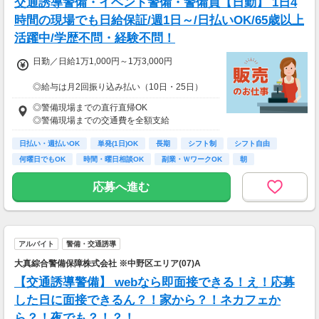
交通誘導警備・イベント警備・警備員【日勤】 1日4
時間の現場でも日給保証/週1日～/日払いOK/65歳以上
活躍中/学歴不問・経験不問！
日勤／日給1万1,000円～1万3,000円
◎給与は月2回振り込み払い（10日・25日）
◎日払い制度の利用も可能（規定あり）
◎警備現場までの直行直帰OK
◎有資格者は日給+2,000円（一般路線は+1,000
◎警備現場までの交通費を全額支給
円）
◎資格取得費用は当社全額負担
日払い・週払いOK
単発(1日)OK
長期
シフト制
シフト自由
何曜日でもOK
時間・曜日相談OK
副業・ＷワークOK
朝
※65歳以上の方は下記給与になります
65～69歳：日勤／日給1万800円
応募へ進む
70～79歳：日勤／日給1万500円
アルバイト
警備・交通誘導
大真綜合警備保障株式会社 ※中野区エリア(07)A
【交通誘導警備】 webなら即面接できる！え！応募
した日に面接できるん？！家から？！ネカフェか
ら？！夜でも？！？！