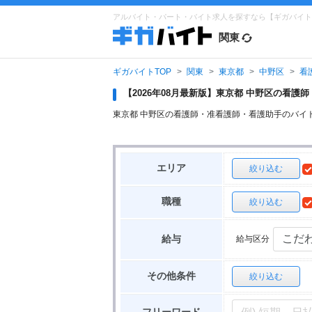
アルバイト・パート・バイト求人を探すなら【ギガバイト
関東
ギガバイトTOP
関東
東京都
中野区
看
【2026年08月最新版】東京都 中野区の看
東京都 中野区の看護師・准看護師・看護助手のバイ
エリア
絞り込む
職種
絞り込む
給与区分
給与
その他条件
絞り込む