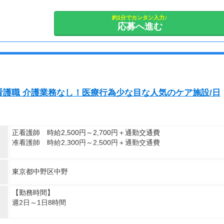
①8時30分～17時30分（休憩1時間）
②9時00分～18時00分（休憩1時間）など
約1分でカンタン入力♪
応募へ進む
※その他ご希望のお時間帯もご相談ください！
【休日・休暇】
平日のみ、日勤のみ、週2日・・・などご希望をお聞かせくださ
い。
もちろん週5日フルタイムもOK！
護職 介護業務なし！医療行為少な目な人気のケア施設/日
シフトも選べるので、あなたに合った働き方をご提案します！
正看護師 時給2,500円～2,700円＋通勤交通費
准看護師 時給2,300円～2,500円＋通勤交通費
※経験資格によって変動有
東京都中野区中野
※日払い利用可能
【給与例】
【勤務時間】
月収例：時給2700円、1日8h、22日勤務=47万5200円
週2日～1日8時間
シフト制