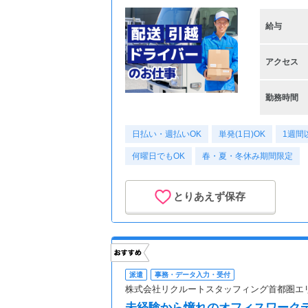
給与
アクセス
勤務時間
日払い・週払いOK
単発(1日)OK
1週間
何曜日でもOK
春・夏・冬休み期間限定
とりあえず保存
派遣
事務・データ入力・受付
株式会社リクルートスタッフィング首都圏エ
未経験から憧れのオフィスワーク