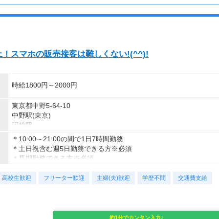
※この時間内で、働けるご希望時間帯をもとにお探し致します。
※週払いOK（規定あり）
→金曜日締め最短翌週火曜日にお給料GET♪
■シフト例■
（稼働開始時は手続き完了次第となります）
◇9：00～13：00など
交通費：別途全額支給
短時間勤務も相談できる！
！スマホの販売接客は難しくない!(^^)!
※車・バイク通勤に関して施設により異なる場合あり（応相談）
◇9：00～16：00など
子どもが学校に行っている間に働ける！
時給1800円～2000円
◇7：00～14：00など
夕方からWワークの方に最適！
東京都中野5-64-10
中野駅(東京)
◇10：00～19：00など
沼袋駅
しっかりフルタイム勤務も可能！
新井薬師前駅
＊10:00～21:00の間で1日7時間勤務
あなたの希望のシフト時間を叶えます！
＊土日祝含む週5日勤務できる方※必須
応募後になんでも相談してくださいね！
＊長期勤務できる方※必須
※上記はシフトの一例です。
高校生歓迎
フリーター歓迎
主婦(夫)歓迎
学歴不問
交通費支給
登録制のため、案件により異なります。
約1分でカンタン入力♪