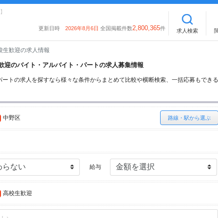
】
2,800,365
更新日時
2026年8月6日
全国掲載件数
件
求人検索
校生歓迎の求人情報
校生歓迎のバイト・アルバイト・パートの求人募集情報
パートの求人を探すなら様々な条件からまとめて比較や横断検索、一括応募もでき
中野区
路線・駅から選ぶ
給与
高校生歓迎