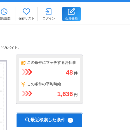
閲覧履歴
保存リスト
ログイン
会員登録
るギガバイト。
この条件にマッチするお仕事
48
件
この条件の平均時給
1,636
円
最近検索した条件
0