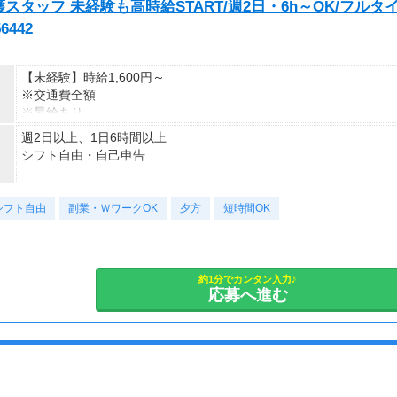
タッフ 未経験も高時給START/週2日・6h～OK/フルタ
442
【未経験】時給1,600円～
※交通費全額
※昇給あり
週2日以上、1日6時間以上
≪収入例≫
シフト自由・自己申告
◎日勤／未経験の場合
・日収(1,600*8)円（時給1,600円×8h）
■シフトは希望制■
・月収281,600円（日収(1,600*8)円×月22回勤務）
シフト自由
応募後、あなたの希望をお伺いして、
副業・ＷワークOK
夕方
短時間OK
ピッタリのシフトや働き方をご案内しますよ♪
※実働8時間以上からは更に時給25％UP
※スキルによって更にスタート時給がUPすることも！
■日勤シフト■
※資格手当あり（時給50円～UP/資格の種類によって異なる）
7：00～21：00
約1分でカンタン入力♪
支払方法：日払い・週払い
応募へ進む
※勤務時間に合わせて30分～1ｈの休憩あり
※この時間内で、働けるご希望時間帯をもとにお探し致します。
※日払いも週払いOK（規定あり）
（稼働開始時は手続き完了次第となります）
■シフト例■
週払い：金曜日締め最短翌週火曜日にお給料GET♪
◇9：00～13：00など
短時間勤務も相談できる！
※交通費：別途全額支給