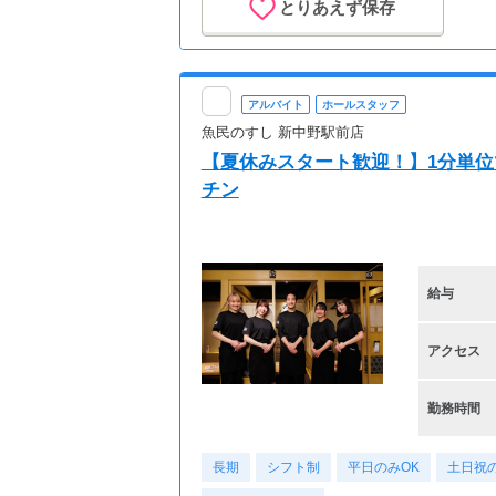
とりあえず保存
アルバイト
ホールスタッフ
魚民のすし 新中野駅前店
【夏休みスタート歓迎！】1分単位
チン
給与
アクセス
勤務時間
長期
シフト制
平日のみOK
土日祝の