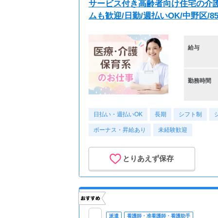
サービス付き高齢者向け住宅の介護ス
ムも歓迎/日勤/週払いOK/中野区/856
給与
勤務時間
日払い・週払いOK
長期
シフト制
ボーナス・昇給あり
未経験歓迎
とりあえず保存
派遣
看護師・准看護師・看護助手