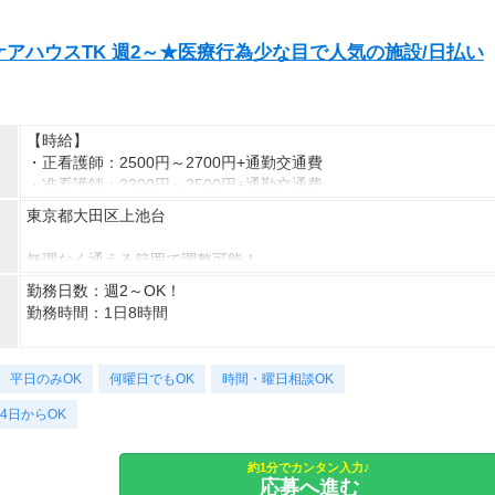
◇9：00～16：00など
※車・バイク通勤に関して施設により異なる場合あり（応相談）
アハウスTK 週2～★医療行為少な目で人気の施設/日払い
子どもが学校に行っている間に働ける！
◇7：00～14：00など
夕方からWワークの方に最適！
【時給】
・正看護師：2500円～2700円+通勤交通費
◇10：00～19：00など
・准看護師：2300円～2500円+通勤交通費
しっかりフルタイム勤務も可能！
東京都大田区上池台
*＊嬉しい日払いOK*
あなたの希望のシフト時間を叶えます！
応募後になんでも相談してくださいね！
無理なく通える範囲で調整可能！
無理なく続けられる環境で、収入アップも目指せる！
※受動喫煙対策有（屋内禁煙）
勤務日数：週2～OK！
頑張りをきちんと評価するからこそ、定着率の高さにも繋がってい
※上記はシフトの一例です。
勤務時間：1日8時間
ます＊
登録制のため、案件により異なります。
【アクセス】
ライフスタイルに合わせて通勤方法を選べる＊
▽時間イメージ▽
【月収例】
マイカー・バイク・自転車での通勤も可能◎
平日のみOK
8：30～17：30（休憩1時間）
何曜日でもOK
時間・曜日相談OK
しっかり働く！週5フルタイムの場合
※規定有、ご希望の際はご相談ください！
9：00～18：00（休憩1時間）など
時給2300円×1日8時間×月22日＝40万4,800円
4日からOK
時給2700円×1日8時間×月22日＝47万5,200円
まずは相談から！朝型さんもゆっくり派さんもWelcome！
あなたに合う時間帯を一緒に探しましょう★
約1分でカンタン入力♪
仕事以外の時間も確保＊週3日勤務の場合
応募へ進む
時給2300円×1日8時間×月12日＝22万800円