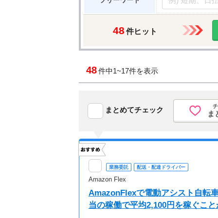
フリーワード
48
件ヒット
48
件中
1~17件を表示
チ
まとめてチェック
ま
業務委託
配送・配達ドライバー
Amazon Flex
AmazonFlexで電動アシスト
当の稼働で平均2,100円を稼ぐこ