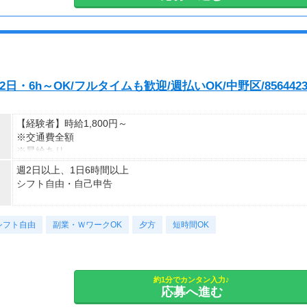
お休みは事前申請でしっかり取得できます。
時給2700円×1日8時間×月12日＝25万9,200円
旅行や帰省、行事などプライベートの予定も大切に◎
お仕事のスタート日の調整も可能です＊
・6h～OK/フルタイムも歓迎/週払いOK/中野区/856442
【経験者】時給1,800円～
※交通費全額
※昇給あり
週2日以上、1日6時間以上
≪収入例≫
シフト自由・自己申告
◎日勤／経験者の場合
・日収(1,800*8)円（時給1,800円×8h）
■シフトは希望制■
・月収316,800円（日収(1,800*8)円×月22回勤務）
シフト自由
応募後、あなたの希望をお伺いして、
副業・ＷワークOK
夕方
短時間OK
ピッタリのシフトや働き方をご案内しますよ♪
※実働8時間以上からは更に時給25％UP
※スキルによって更にスタート時給がUPすることも！
■日勤シフト■
※資格手当あり（時給50円～UP/資格の種類によって異なる）
7：00～21：00
約1分でカンタン入力♪
支払方法：週払い
応募へ進む
※勤務時間に合わせて30分～1ｈの休憩あり