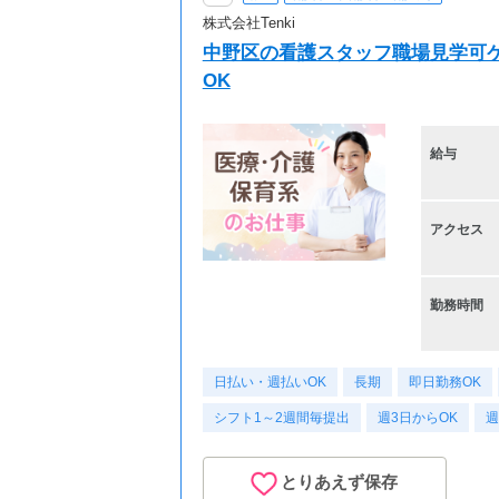
株式会社Tenki
中野区の看護スタッフ職場見学可ケ
OK
給与
アクセス
勤務時間
日払い・週払いOK
長期
即日勤務OK
シフト1～2週間毎提出
週3日からOK
週
とりあえず保存