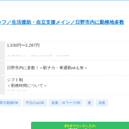
■シフト例■
（稼働開始時は手続き完了次第となります）
◇9：00～13：00など
交通費：別途全額支給
短時間勤務も相談できる！
ッフ／生活援助・自立支援メイン／日野市内に勤務地多数
※車・バイク通勤に関して施設により異なる場合あり（応相談）
◇9：00～16：00など
子どもが学校に行っている間に働ける！
◇7：00～14：00など
1,530円〜2,287円
夕方からWワークの方に最適！
介護福祉士：時給1830円～2287円
◇10：00～19：00など
初任者以上：時給1730円～2162円
しっかりフルタイム勤務も可能！
日野市内に多数！＜駅チカ・車通勤okも有＞
無資格の方：時給1530円～1912円
◆月26万以上
あなたの希望のシフト時間を叶えます！
シフト制
応募後になんでも相談してくださいね！
月収：269280円（時給1530円×8h×22日)
＜勤務時間について＞
7:00-16:00
※上記はシフトの一例です。
9:00-18:00
登録制のため、案件により異なります。
即日勤務OK
11:00-20:00
平日のみOK
副業・ＷワークOK
夜
深夜
16:00-翌10:00
実働8-16h/週5日
【下記も相談OK】
短時間・週3
約1分でカンタン入力♪