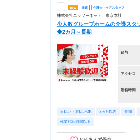
new
派遣
介護士・ケアスタッフ
株式会社ニッソーネット 東京本社
少人数グループホームの介護スタ
◆2カ月～長期
給与
アクセス
勤務時間
日払い・週払いOK
3ヵ月以内
長期
残業月20時間以下
とりあえず保存