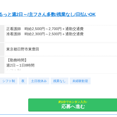
お仕事のスタート日の調整も可能＊
まずはご応募お待ちしております。
っと週2日～/主フさん多数/残業なし/日払いOK
正看護師 時給2,500円～2,700円＋通勤交通費
准看護師 時給2,300円～2,500円＋通勤交通費
※経験資格によって変動有
東京都日野市東豊田
※急な出費も安心！日払いOK
【給与例】
【勤務時間】
月収例：時給2700円、1日8h、22日勤務=47万5,200円
週2日～1日8時間
シフト制
シフト制
時短や曜日固定などの希望もご相談ください！
夜
土日祝休み
残業なし
未経験歓迎
勤務時間例
①8時30分～17時30分（休憩1時間）
②9時00分～18時00分（休憩1時間）など
約1分でカンタン入力♪
応募へ進む
※その他ご希望のお時間帯もご相談ください！