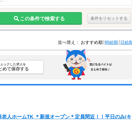
この条件で検索する
条件をリセットする
並べ替え：
おすすめ順
時給順
日給
ェックした求人を
とめて保存する
老人ホームTK ＊新規オープン＊定員間近！！平日のみ/キ