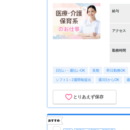
給与
アクセス
勤務時間
日払い・週払いOK
長期
即日勤務OK
シフト1～2週間毎提出
週3日からOK
週
とりあえず保存