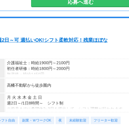
応募へ進む
平日のみ
土日祝休
日勤のみ（夜勤のみ）
扶養内
★急な休みも対応OK
★短期2ヶ月～長期 ※即日～も可
2日～可 週払いOK!シフト柔軟対応！残業ほぼな
※上記は一例です。
お気軽にご相談ください。
介護福祉士：時給1900円～2100円
初任者研修：時給1800円～2000円
無資格：時給1450円
※資格・経験によって変動あり
高幡不動駅から徒歩圏内
経験・資格がなくても安心
サポート体制万全です！
◆交通費全額支給（規定）
月 火 水 木 金 土 日
◆社会保険完備
週2日～/1日8時間～ シフト制
◆定期健康診断
※前月までに希望休2~3日を提出して、シフト調整が行われます。
◆日払い制度
※Wワーク不可
シフト自由
◆各種手当あり
副業・ＷワークOK
夜
未経験歓迎
フリーター歓迎
【勤務時間例】