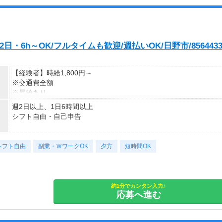
曜日固定、土日祝休みなどのご希望も伺います。
【休日・休暇】
予定に合わせてお休みが取れる！
・6h～OK/フルタイムも歓迎/週払いOK/日野市/856443
・用事が入ったからこの日は休みたい
・連休にして旅行に行こうかな
【経験者】時給1,800円～
など、都度ご相談OKです
※交通費全額
※昇給あり
週2日以上、1日6時間以上
≪収入例≫
シフト自由・自己申告
◎日勤／経験者の場合
・日収(1,800*8)円（時給1,800円×8h）
■シフトは希望制■
・月収316,800円（日収(1,800*8)円×月22回勤務）
シフト自由
応募後、あなたの希望をお伺いして、
副業・ＷワークOK
夕方
短時間OK
ピッタリのシフトや働き方をご案内しますよ♪
※実働8時間以上からは更に時給25％UP
※スキルによって更にスタート時給がUPすることも！
■日勤シフト■
※資格手当あり（時給50円～UP/資格の種類によって異なる）
7：00～21：00
約1分でカンタン入力♪
支払方法：週払い
応募へ進む
※勤務時間に合わせて30分～1ｈの休憩あり
※この時間内で、働けるご希望時間帯をもとにお探し致します。
※週払いOK（規定あり）
→金曜日締め最短翌週火曜日にお給料GET♪