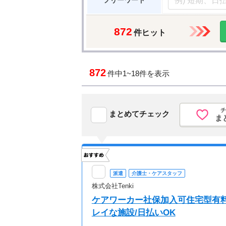
フリーワード
872
件ヒット
872
件中
1~18件を表示
チ
まとめてチェック
ま
派遣
介護士・ケアスタッフ
株式会社Tenki
ケアワーカー社保加入可住宅型有料
レイな施設/日払いOK