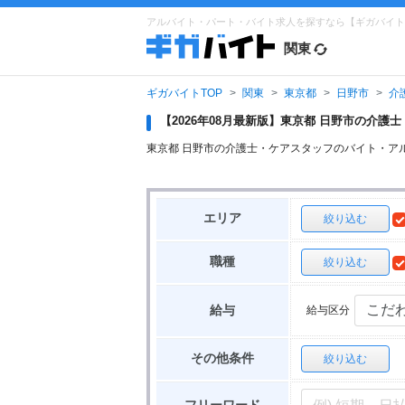
アルバイト・パート・バイト求人を探すなら【ギガバイト
関東
ギガバイトTOP
関東
東京都
日野市
介
【2026年08月最新版】東京都 日野市の介
東京都 日野市の介護士・ケアスタッフのバイト・ア
エリア
絞り込む
職種
絞り込む
給与区分
給与
その他条件
絞り込む