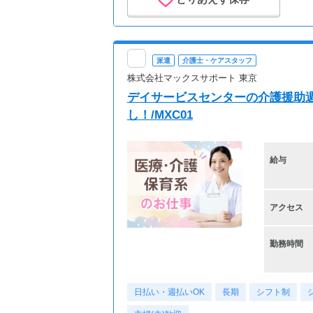
派遣
介護士・ケアスタッフ
株式会社マックスサポート 東京
デイサービスセンターの介護援助週
し！/MXC01
給与
アクセス
勤務時間
日払い・週払いOK
長期
シフト制