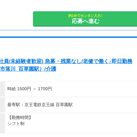
日勤① 8：00～17：00
日勤② 9：00～18：00
夜勤➀16：00～10：00
約1分でカンタン入力♪
応募へ進む
など
※平日のみや土日だけ！など、シフトや曜日の希望もご相談くださ
い。
シフトも選べるので、あなたに合った働き方をご提案します！
お仕事のスタート日の調整も可能！まずはご応募お待ちしておりま
す。
員/未経験者歓迎) 急募・残業なし/老健で働く♪即日勤務
市落川_百草園駅）/介護
時給 1500円 ～ 1700円
最寄駅：京王電鉄京王線 百草園駅
【勤務時間】
シフト制
【休日】