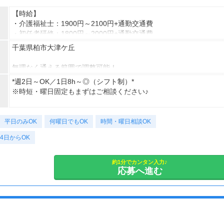
【時給】
・介護福祉士：1900円～2100円+通勤交通費
・初任者研修：1800円～2000円+通勤交通費
・無資格：1500円～+通勤交通費
千葉県柏市大津ケ丘
※22時～翌5時は別途深夜手当を支給
無理なく通える範囲で調整可能！
*＊嬉しい日払いOK*
※受動喫煙対策有（屋内禁煙）
*週2日～OK／1日8h～◎（シフト制）*
※時短・曜日固定もまずはご相談ください♪
研修期間も給与変動なし！
【アクセス】
ライフスタイルに合わせて通勤方法を選べる＊
【シフト例】
【月収例】
マイカー・バイク・自転車での通勤も可能◎
平日のみOK
早番 7:00～16:00（休憩1h）
何曜日でもOK
時間・曜日相談OK
しっかり働く！週5フルタイムの場合
※規定有、ご希望の際はご相談ください！
日勤 9:00～18:00（休憩1h）
時給1800円×1日8時間×月22日＝31万6,800円
4日からOK
遅番 11:00～20:00（休憩1h）
時給2100円×1日8時間×月22日＝36万9,600円
夜勤 16:00～翌10:00（休憩2h）
約1分でカンタン入力♪
仕事以外の時間も確保＊週3日勤務の場合
応募へ進む
あなたにピッタリな働き方、一緒に相談しましょう！
時給1800円×1日8時間×月12日＝17万2,800円
時給2100円×1日8時間×月12日＝20万1,600円
平日のみ、日勤のみ、曜日固定、週2日、夜勤・・・などご希望を
お聞かせください。
※上記は日勤例
シフトを選べるので、あなたに合った働き方をご提案します！