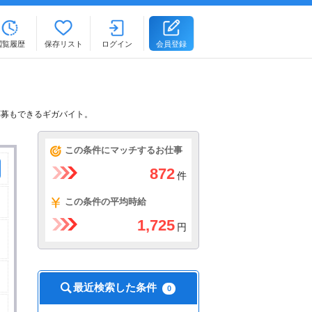
閲覧履歴
保存リスト
ログイン
会員登録
応募もできるギガバイト。
この条件にマッチするお仕事
872
件
この条件の平均時給
1,725
円
最近検索した条件
0