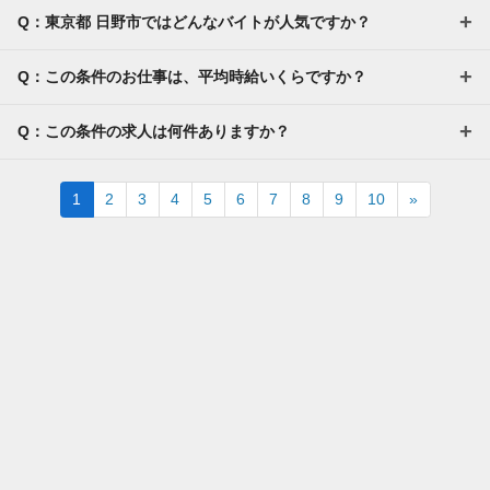
-----------------------
Q：東京都 日野市ではどんなバイトが人気ですか？
支出合計 ：5万円
→毎月24万円程度の貯金が目指せます！
短期でお金を貯めたい方にはピッタリ！
Q：この条件のお仕事は、平均時給いくらですか？
Q：この条件の求人は何件ありますか？
Next
1
2
3
4
5
6
7
8
9
10
»