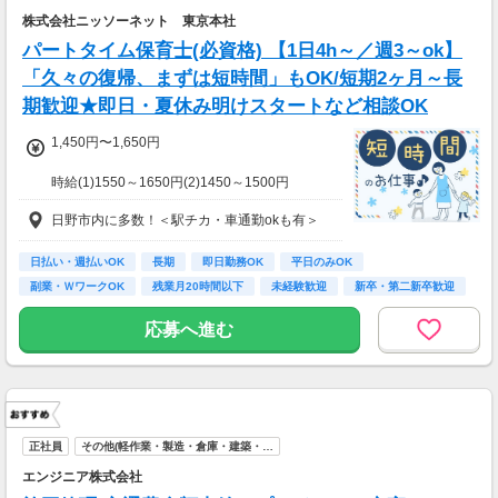
株式会社ニッソーネット 東京本社
パートタイム保育士(必資格) 【1日4h～／週3～ok】
「久々の復帰、まずは短時間」もOK/短期2ヶ月～長
期歓迎★即日・夏休み明けスタートなど相談OK
1,450円〜1,650円
時給(1)1550～1650円(2)1450～1500円
(1)週40ｈ以上
日野市内に多数！＜駅チカ・車通勤okも有＞
(2)週40ｈ未満
【月収例】
290400円（時給1650円×8h×22日)
日払い・週払いOK
長期
即日勤務OK
平日のみOK
副業・ＷワークOK
残業月20時間以下
未経験歓迎
新卒・第二新卒歓迎
7：00～19：00で1日4ｈ～、週3～5日(週20h
フリーター歓迎
以上)
応募へ進む
★シフト例：9-18時、7-11時、8-12時、9-16時
など
★平日のみ/午前/夕方/扶養内/パート/フル/短時
間など相談OK！
★短期2ヶ月～長期歓迎！
正社員
その他(軽作業・製造・倉庫・建築・…
エンジニア株式会社