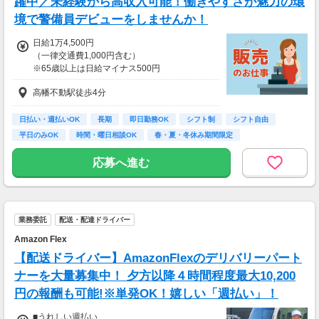
躍中／未経験から高収入可能！働きやすさが魅力の環
境で警備員デビューをしませんか！
日給1万4,500円
（一律交通費1,000円含む）
※65歳以上は日給マイナス500円
※70歳以上は日給マイナス2,00円
高幡不動駅徒歩4分
---
■交通誘導2級以上の資格をお持ちの方は
日払い・週払いOK
長期
即日勤務OK
シフト制
シフト自由
日給1万4,500円
平日のみOK
時間・曜日相談OK
春・夏・冬休み期間限定
（一律交通費1,000円含む）
副業・ＷワークOK
※65歳以上は日給マイナス500円
応募へ進む
※70歳以上は日給マイナス1,000円
★交通誘導2級（以上）として従事した場合
1勤務につき1,000円支給！！
---
業務委託
配送・配達ドライバー
■65歳～69歳迄では他の年代と同じ現場でも
安全面・体力面の考慮により比較的低負荷の業
Amazon Flex
務、
【配送ドライバー】AmazonFlexのデリバリーパート
70歳以降では低負荷業務や季節により
相談の上短時間勤務をすることもあるため
ナーを大量募集中！ 夕方以降４時間程度最大10,200
給与が上記になる場合がございます。
円の報酬も可能!※単発OK！嬉しい「週払い」！
＜月収例＞
■うれしい週払い