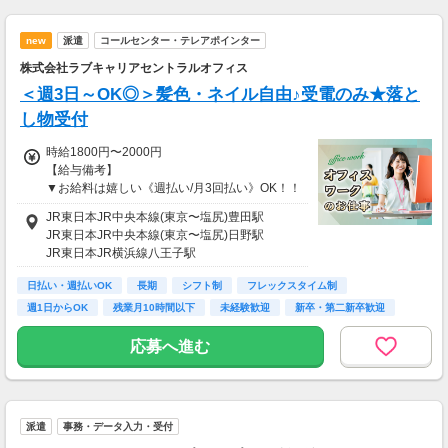
new
派遣
コールセンター・テレアポインター
株式会社ラブキャリアセントラルオフィス
＜週3日～OK◎＞髪色・ネイル自由♪受電のみ★落と
し物受付
時給1800円〜2000円
【給与備考】
▼お給料は嬉しい《週払い/月3回払い》OK！！
JR東日本JR中央本線(東京〜塩尻)豊田駅
《収入例》
JR東日本JR中央本線(東京〜塩尻)日野駅
●時給1,800円 × 8h × 22日
JR東日本JR横浜線八王子駅
＝【月収31万6,800円】
日払い・週払いOK
長期
シフト制
フレックスタイム制
※勤務地・仕事内容による
週1日からOK
残業月10時間以下
未経験歓迎
新卒・第二新卒歓迎
主婦(夫)歓迎
※＊※＊※＊※＊※＊※＊※＊※＊※＊※＊
応募へ進む
「在宅ワーク、飽きちゃった…」
「レアなお仕事ないかな？」
「期間限定の高時給狙い！」
↓ ↓
派遣
事務・データ入力・受付
自宅から！出先から！