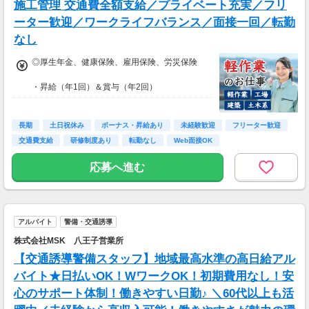
施工管理 交通費全額支給／プライベート充実／フリ
ーター歓迎／ワークライフバランス／面接一回／転勤
なし
◎厚生年金、健康保険、雇用保険、労災保険
・昇給（年1回）＆賞与（年2回）
・交通費全額支給（上限なし）
・研修制度充実（OJT・外部研修）
・即採用キャンペーン中！
長期
土日祝休み
ボーナス・昇給あり
未経験歓迎
フリーター歓迎
Web面接OK！ 遠方の方もご応募可能
交通費支給
研修制度あり
転勤なし
Web面接OK
応募へ進む
アルバイト
警備・交通誘導
株式会社MSK 八王子営業所
【交通誘導警備スタッフ】地域最高水準の高日給アル
バイト★日払いOK！WワークOK！初期費用なし！安
心のサポート体制！働きやすい日勤♪ ＼60代以上も活