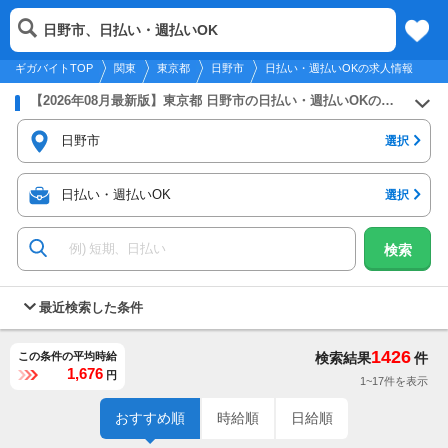
2026年8月6日
更新
tog
日野市、日払い・週払いOK
関東
履歴
保存
メニュー
nav
ギガバイトTOP
関東
東京都
日野市
日払い・週払いOKの求人情報
【2026年08月最新版】東京都 日野市の日払い・週払いOKのバイト・アルバイト・パートの求人募集情報
日野市
選択
日払い・週払いOK
選択
検索
最近検索した条件
1426
この条件の平均時給
検索結果
件
1,676
円
1~17件を表示
おすすめ順
時給順
日給順