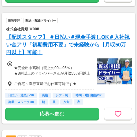
業務委託
配送・配達ドライバー
株式会社貴順 ※008
【配送スタッフ】 ＃日払い＃現金手渡しOK＃入社祝
い金アリ「初期費用不要」で未経験から【月収50万
円以上】可能！
★完全出来高制（売上の90～95％）
★8割以上のドライバーさんが月収55万円以上
★支度金5～25万円補助あり（規定有）
ご自宅～直行直帰でお仕事可能です★
★選べる入社祝い金アリ
⇒「初回稼働1か月後に3万円」or「1年後に10
万円」or「2年後に20万円」選べます！
日払い・週払いOK
長期
シフト制
時間・曜日相談OK
副業・ＷワークOK
朝
昼
夕方
夜
1日100～130件程度配達する方がほとんど♪
ご都合にあわせてルートや個数は調整可能！
応募へ進む
※1日2万円保証の案件もあり！
【支払方法】
＊週払い可能（勤務の翌週にお支払い）