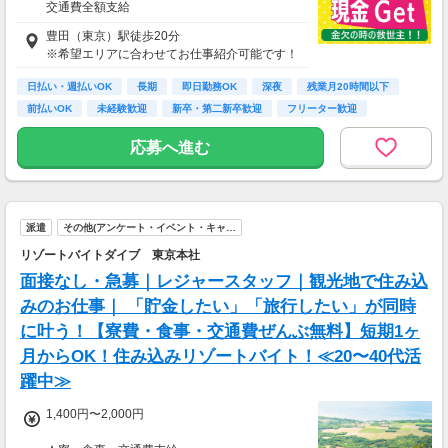
交通費全額支給
即払い制度有
豊田（東京）駅徒歩20分
※希望エリアに合わせてお仕事紹介可能です！
日払い・週払いOK
長期
即日勤務OK
深夜
残業月20時間以下
前払いOK
未経験歓迎
新卒・第二新卒歓迎
フリーター歓迎
応募へ進む
派遣
その他(アンケート・イベント・キャ…
リゾートバイトダイブ 東京本社
面接なし・急募｜レジャースタッフ｜観光地で住み込
みのお仕事｜ 「貯金したい」「旅行したい」が同時
に叶う！【寮費・食事・交通費ぜんぶ無料】短期1ヶ
月からOK！住み込みリゾートバイト！≪20〜40代活
躍中≫
1,400円〜2,000円