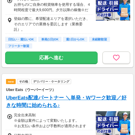
月収29万円可能
お持ちの/ご自身の軽貨物車を使用する場合、４
（日給1万4,500円×月20日勤務）
時間程度で最大9,600円。夕方以降の稼働※だ
と４時間程度で最大10,200円の報酬が獲得可
登録の際に、希望配達エリアを選択いただき、
能！給与ではなく、委託業務に応じた報酬をお
そのエリアでの業務を委託します（業務委
支払いする業務委託のお仕事です。うれしい週
託）。
払い。
日払い・週払いOK
単発(1日)OK
週1日からOK
未経験歓迎
※関東圏4-6月に１8時以降稼働した場合を想
フリーター歓迎
定。地域により異なります
※報酬は規約にしたがい配達完了の15日後に支
応募へ進む
払いますが、可能な場合は、より早く、週払い
で前週稼働分をお支払いします。
登録の際に、希望配達エリアを選択いただき、
そのエリアでの業務を委託します（業務委
new
その他
デリバリー・ケータリング
託）。
Uber Eats（ウーバーイーツ）
UberEats配達パートナー ＼単発・Wワーク歓迎／好
きな時間に始められる♪
完全出来高制
※金額は案件によって変動いたします。
※お支払い条件および手数料が適用されます