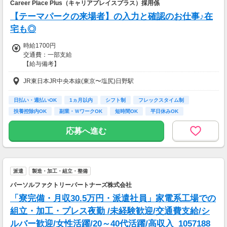
Career Place Plus（キャリアプレイスプラス）採用係
いつでもカンタン《WEB登録》★
【テーマパークの来場者】の入力と確認のお仕事♪在
スマホからすぐ登録できるので
宅も◎
履歴書不要＆来社不要♪
お気軽にお問い合わせください。
時給1700円
交通費：一部支給
※＊※＊※＊※＊※＊※＊※＊※＊※＊※＊
【給与備考】
■昇給あり
JR東日本JR中央本線(東京〜塩尻)日野駅
■日払い・週払い・先払いもOK
■充実の研修あり◎
座学1ヵ月（もちろん給与は同じ）を含む、
日払い・週払いOK
1ヵ月以内
シフト制
フレックスタイム制
”超”丁寧な研修を行っています！
扶養控除内OK
副業・ＷワークOK
短時間OK
平日休みOK
不安なまま仕事をして頂くことは
完全週休2日制 (土…
一切ありません。
応募へ進む
ご安心くださいね！
＜ 即払い、週払い対応OKだから安心♪＞
歓迎会、送別会、セールetc...
派遣
製造・加工・組立・整備
毎月季節のイベントがたくさん。
急な出費でお財布がピンチ！！
パーソルファクトリーパートナーズ株式会社
って時も、
「寮完備・月収30.5万円・派遣社員」家電系工場での
即払い・週払い制度があるので安心♪
組立・加工・プレス夜勤 /未経験歓迎/交通費支給/シ
お気軽にご相談ください☆
ルバー歓迎/女性活躍/20～40代活躍/高収入_1057188