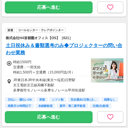
高校卒業以上
応募へ進む
派遣
コールセンター・テレアポインター
株式会社H4首都圏オフィス【OS】［021］
土日祝休み＆書類選考のみ◆プロジェクターの問い合
わせ業務
時給1500円
交通費：一部支給
時給1,500円＋交通費（15,000円迄/月）
JR東日本JR中央本線(東京〜塩尻)日野駅
京王電鉄京王線高幡不動駅
多摩都市モノレール多摩モノレール甲州街道駅
日払い・週払いOK
長期
シフト制
完全週休2日制 (土…
残業なし
残業月10時間以下
未経験歓迎
新卒・第二新卒歓迎
主婦(夫)歓迎
応募へ進む