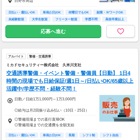
日野市周辺
日払い・週払いOK
単発(1日)OK
何曜日でもOK
副業・ＷワークOK
未経験歓迎
大学生歓迎
フリーター歓迎
学歴不問
高校卒業以上
応募へ進む
アルバイト
警備・交通誘導
ミカドセキュリティー株式会社 久米川支社
交通誘導警備・イベント警備・警備員【日勤】 1日4
時間の現場でも日給保証/週1日～/日払いOK/65歳以上
活躍中/学歴不問・経験不問！
日勤／日給1万1,000円～1万3,000円
◎給与は月2回振り込み払い（10日・25日）
◎日払い制度の利用も可能（規定あり）
◎警備現場までの直行直帰OK
◎有資格者は日給+2,000円（一般路線は+1,000
◎警備現場までの交通費を全額支給
円）
◎資格取得費用は当社全額負担
日払い・週払いOK
単発(1日)OK
長期
シフト制
シフト自由