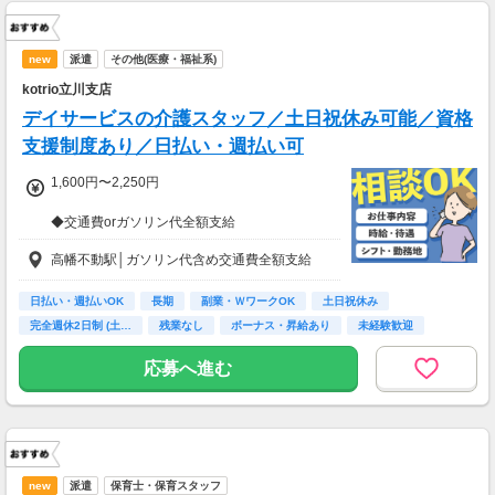
new
派遣
その他(医療・福祉系)
kotrio立川支店
デイサービスの介護スタッフ／土日祝休み可能／資格
支援制度あり／日払い・週払い可
1,600円〜2,250円
◆交通費orガソリン代全額支給
◆各種社会保険完備
高幡不動駅│ガソリン代含め交通費全額支給
◆日払い・週払い制度（各規定有）
急な出費にあんしんの制度です。
スマホからかんたんに申請が出来ます！
日払い・週払いOK
長期
副業・ＷワークOK
土日祝休み
完全週休2日制 (土…
残業なし
ボーナス・昇給あり
未経験歓迎
主婦(夫)歓迎
応募へ進む
new
派遣
保育士・保育スタッフ