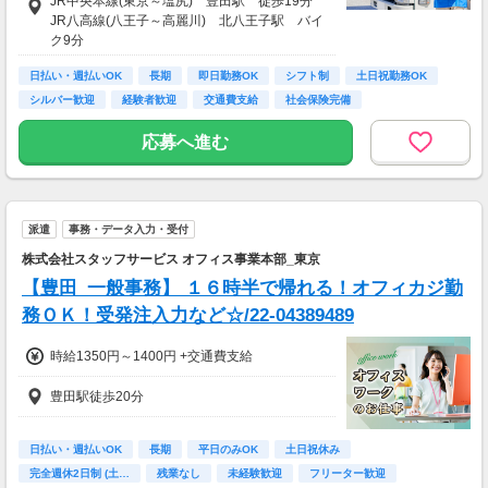
JR中央本線(東京～塩尻) 豊田駅 徒歩19分
JR八高線(八王子～高麗川) 北八王子駅 バイ
■月収想定額
ク9分
235,000円～284,000円
日払い・週払いOK
長期
即日勤務OK
シフト制
土日祝勤務OK
※日収額・月収額の最大値は残業・割増等を含
シルバー歓迎
経験者歓迎
交通費支給
社会保険完備
む見込み額となります。
※交通費は別途実費分支給！（規定あり）
応募へ進む
※上記月収額は月間21日～22日出勤した場合の
見込み額となります。
■その他補足
※上記金額の上限値は日々1時間、時間外勤務
派遣
事務・データ入力・受付
をした場合の見込み額となります。
株式会社スタッフサービス オフィス事業本部_東京
【豊田_一般事務】 １６時半で帰れる！オフィカジ勤
務ＯＫ！受発注入力など☆/22-04389489
時給1350円～1400円 +交通費支給
豊田駅徒歩20分
日払い・週払いOK
長期
平日のみOK
土日祝休み
完全週休2日制 (土…
残業なし
未経験歓迎
フリーター歓迎