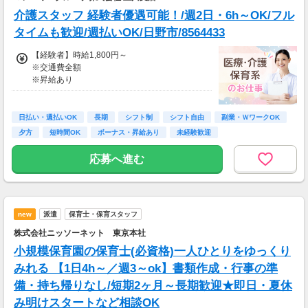
介護スタッフ 経験者優遇可能！/週2日・6h～OK/フル
タイムも歓迎/週払いOK/日野市/8564433
【経験者】時給1,800円～
※交通費全額
※昇給あり
≪収入例≫
◎日勤／経験者の場合
日払い・週払いOK
長期
シフト制
シフト自由
副業・ＷワークOK
・日収(1,800*8)円（時給1,800円×8h）
夕方
短時間OK
ボーナス・昇給あり
未経験歓迎
・月収316,800円（日収(1,800*8)円×月22回勤
務）
応募へ進む
※実働8時間以上からは更に時給25％UP
※スキルによって更にスタート時給がUPするこ
とも！
new
派遣
保育士・保育スタッフ
※資格手当あり（時給50円～UP/資格の種類に
よって異なる）
株式会社ニッソーネット 東京本社
支払方法：週払い
小規模保育園の保育士(必資格)一人ひとりをゆっくり
※週払いOK（規定あり）
みれる 【1日4h～／週3～ok】書類作成・行事の準
→金曜日締め最短翌週火曜日にお給料GET♪
備・持ち帰りなし/短期2ヶ月～長期歓迎★即日・夏休
（稼働開始時は手続き完了次第となります）
み明けスタートなど相談OK
交通費：別途全額支給