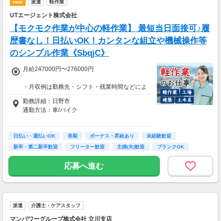
new
派遣
軽作業
＊現金手渡し・日払いご相談OK
＊前払い制度あり（稼働分のみ）
UTエージェント株式会社
＊確定申告支援あり
【モクモク作業が中心の軽作業】 最短当日面接可♪履
【日収例】
歴書なし！日払いOK！カンタンな組立や機械操作等
売上2万1600円（1個160円×135個）×90％=約
のシンプル作業《SbqjC》
1万9000円
月給247000円〜276000円
【月額報酬例】
売上65万2800円(1個160円×170個×24日)×90％
・月収例は勤務先・シフト・残業時間などによ
=58万7520円
り変動します
勤務詳細：日野市
※上記は一例です。
・各種手当あり（残業手当、休出手当、深夜勤
通勤方法：車/バイク
務がある場合は深夜手当 など）
・昇給あり（昇格制度あり）
※構内の（無料）駐車場利用OK
日払い・週払いOK
※募集の勤務地は面接地の一例です。
長期
ボーナス・昇給あり
未経験歓迎
■日払い制度（新制度）※規定あり
ご希望の地域や条件などを伺いながらあなた
新卒・第二新卒歓迎
フリーター歓迎
主婦(夫)歓迎
ブランクOK
・最短5分で働いた分の給与を口座受取可能
に合ったお仕事をご紹介します！
・スマホからカンタン申請
学歴不問
応募へ進む
・1,000円単位で利用可能
■交通費 上限30,000円まで支給 ※会社規定有
り
派遣
介護士・ケアスタッフ
マンパワーグループ株式会社 立川支店