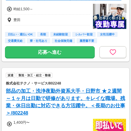
【交通費備考】
時給1,500～
※規定あり
豊田
日払い・週払いOK
長期
未経験歓迎
シルバー歓迎
女性活躍中
交通費支給
寮・社宅あり
社会保険完備
履歴書不要
応募へ進む
派遣
製造・加工・組立・整備
株式会社テクノ・サービス/802248
部品の加工・洗浄夜勤外資系大手・日野市 ★２週間
～１ヶ月は日勤で研修があります。キレイな職場。残
業・休日出勤に対応できる方活躍中。＜長期のお仕事
＞/802248
1,400円〜