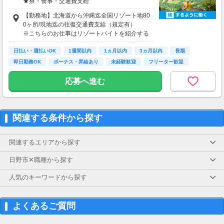
★寮・食事・交通費支給
住み込みのお仕事のため、以下の補助がありま
【勤務地】北海道から沖縄迄全国リゾート地80
す。
0ヶ所/現地迄の往復交通費支給（規定有）
・寮費・光熱費無料（個室あり）
※こちらのお仕事はリゾートバイトを紹介する
・食事無料
募集となっており実際に募集がある勤務地と異
・Wi-Fiあり
日払い・週払いOK
なる場合がございます。
1週間以内
1ヵ月以内
3ヵ月以内
長期
・往復交通費支給（上限あり）
カウンセリングでご希望条件をお伺いし、全国
即日勤務OK
ボーナス・昇給あり
未経験歓迎
フリーター歓迎
※勤務地による
からお仕事をご案内いたします。※ご自宅から
の通勤も可
応募へ進む
生活費がかからないので、働いた分のほとんど
を貯金にまわすことができます！
★お仕事開始までの流れ★
応募→初回カウンセリング（電話15分）→希望
▼月収例
のお仕事へ応募（面接なし）→お仕事開始
関連する条件から探す
29万7,850円
＝(時給1,400円×8h＋残業1h)×23日
関連するエリアから探す
▼貯金の目安
＜リゾートバイト＞
日野市✕職種から探す
住まい ：無料
水道光熱費：無料
人気のキーワードから探す
Wi-Fi代 ：無料
食費 ：無料
スマホ ：0.5万円
よくあるご質問
そのほか ：1.5万円
社会保険 ：3万円