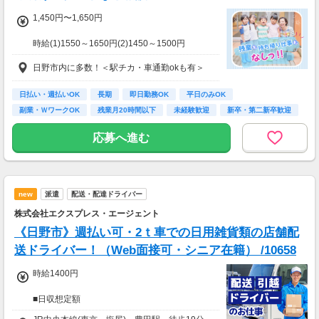
1,450円〜1,650円
※車・バイク通勤に関して施設により異なる場
合あり（応相談）
時給(1)1550～1650円(2)1450～1500円
(1)週40ｈ以上
日野市内に多数！＜駅チカ・車通勤okも有＞
(2)週40ｈ未満
【月収例】
290400円（時給1650円×8h×22日)
日払い・週払いOK
長期
即日勤務OK
平日のみOK
副業・ＷワークOK
残業月20時間以下
未経験歓迎
新卒・第二新卒歓迎
7：00～19：00で1日4ｈ～、週3～5日(週20h
フリーター歓迎
以上)
応募へ進む
★シフト例：9-18時、7-11時、8-12時、9-16時
など
★平日のみ/午前/夕方/扶養内/パート/フル/短時
間など相談OK！
new
派遣
配送・配達ドライバー
★短期2ヶ月～長期歓迎！
株式会社エクスプレス・エージェント
《日野市》週払い可・2ｔ車での日用雑貨類の店舗配
送ドライバー！（Web面接可・シニア在籍） /10658
時給1400円
■日収想定額
11,200円～12,900円