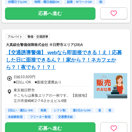
何曜日でもOK
時間・曜日相談OK
副業・ＷワークOK
朝
※65歳以上の方は下記給与になります
65～69歳：日勤／日給1万800円
応募へ進む
70～79歳：日勤／日給1万500円
アルバイト
警備・交通誘導
大真綜合警備保障株式会社 ※日野市エリア(28)A
【交通誘導警備】 webなら即面接できる！え！応募
した日に面接できるん？！家から？！ネカフェか
ら？！夜でも？！？！
日給10,920円
■日払いOK ■面接交通費あり
東京都日野市
※こちらは募集エリアの一例です。 【面接地】
立川市柴崎町2-7-6さかえビル4階
日払い・週払いOK
長期
シフト制
週3日からOK
昼
夜
未経験歓迎
フリーター歓迎
交通費支給
応募へ進む