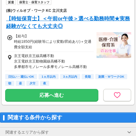
※規定あり
派遣
保育士・保育スタッフ
⇒もちろん、週払い/月払いも選択可能です♪
(株)ウィルオブ・ワーク KC 立川支店
※日払い・週払いシステムの初回利用において
【時短保育士】＜午前or午後＞選べる勤務時間★実務
は、
経験がなくても大丈夫◎
お手続きに一定期間いただく場合がございま
す。
【給与】
※システムメンテナンスなどで、
時給1850円(経験等により変動/昇給あり)＋交通
日払い利用対象外の日などが発生する場合が
費全額支給
ございます。
★週20h以上の勤務で時給50円アップ！
⇒詳しくは、ご就業時に担当にお問合せ下さい
京王電鉄京王線高幡不動
ませ。
京王電鉄京王動物園線高幡不動
＜月収例＞
多摩都市モノレール多摩モノレール高幡不動
◆週5日、1日5h
【交通費】
時給1850円×5h×21日＝19万4250円
日払い・週払いOK
1ヵ月以内
3ヵ月以内
長期
副業・ＷワークOK
別途全額支給
※車・バイク通勤に関して勤務地により異なる
朝
昼
夕方
夜
◆週3日、1日3h
場合あり（応相談）
時給1850円×3h×12日＝6万6600円
応募へ進む
- - - - - -
▼取り扱い施設例
小規模保育所／認可保育園／認定保育園／非認
可保育園
関連する条件から探す
学童保育／幼稚園など幅広く対応しています。
ご希望があれば教えてください！
関連するエリアから探す
【給与支払】