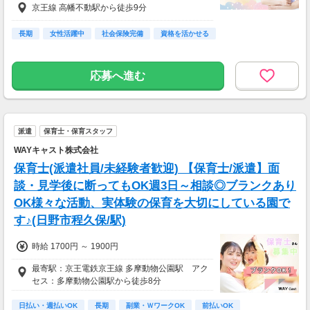
京王線 高幡不動駅から徒歩9分
あり≪その他手当（該当者のみ）≫住宅手当担
任手当 5,000円処遇改善手当 5,000円～4万円
【昇給】あり（実績2,000円～3,000円/月）【賞
長期
女性活躍中
社会保険完備
資格を活かせる
与】あり（実績年3回・計4.2ヶ月分）
応募へ進む
派遣
保育士・保育スタッフ
WAYキャスト株式会社
保育士(派遣社員/未経験者歓迎) 【保育士/派遣】面
談・見学後に断ってもOK週3日～相談◎ブランクあり
OK様々な活動、実体験の保育を大切にしている園で
す♪(日野市程久保/駅)
時給 1700円 ～ 1900円
最寄駅：京王電鉄京王線 多摩動物公園駅 アク
セス：多摩動物公園駅から徒歩8分
日払い・週払いOK
長期
副業・ＷワークOK
前払いOK