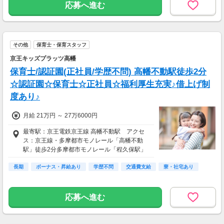
応募へ進む
その他
保育士・保育スタッフ
京王キッズプラッツ高幡
保育士/認証園(正社員/学歴不問) 高幡不動駅徒歩2分
☆認証園☆保育士☆正社員☆福利厚生充実♪借上げ制
度あり♪
月給 21万円 ～ 27万6000円
最寄駅：京王電鉄京王線 高幡不動駅 アクセ
ス：京王線・多摩都市モノレール「高幡不動
駅」徒歩2分多摩都市モノレール「程久保駅」
徒歩10分
長期
ボーナス・昇給あり
学歴不問
交通費支給
寮・社宅あり
応募へ進む