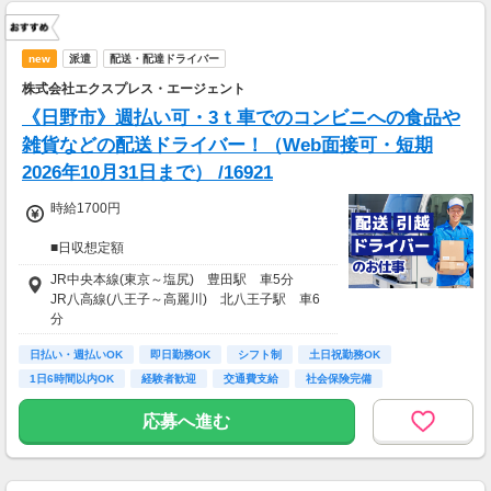
new
派遣
配送・配達ドライバー
株式会社エクスプレス・エージェント
《日野市》週払い可・3ｔ車でのコンビニへの食品や
雑貨などの配送ドライバー！（Web面接可・短期
2026年10月31日まで） /16921
時給1700円
■日収想定額
10,200円～11,900円
JR中央本線(東京～塩尻) 豊田駅 車5分
JR八高線(八王子～高麗川) 北八王子駅 車6
■月収想定額
分
214,000円～261,000円
日払い・週払いOK
即日勤務OK
シフト制
土日祝勤務OK
※日収額・月収額の最大値は残業・割増等を含
1日6時間以内OK
経験者歓迎
交通費支給
社会保険完備
む見込み額となります。
研修制度あり
※交通費は別途実費分支給！（規定あり）
応募へ進む
※上記月収額は月間21日～22日出勤した場合の
見込み額となります。
■その他補足