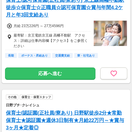
保育士/認可保育園(正社員/寮あり) 京王線高幡不動駅
徒歩☆保育士☆正職員☆認可保育園☆賞与年間4.2ケ
月と年3回支給あり
月給 23万226円 ～ 27万4596円
最寄駅：京王電鉄京王線 高幡不動駅 アクセ
ス：詳細は仕事内容欄【アクセス】をご参照く
ださい
長期
ボーナス・昇給あり
交通費支給
寮・社宅あり
応募へ進む
その他
保育士・保育スタッフ
日野プチ･クレイシュ
保育士/認証園(正社員/寮あり) 日野駅徒歩2分★常勤
保育士★認証園★週休3日制有★月給22万円～★賞与
3ヶ月★定着◎