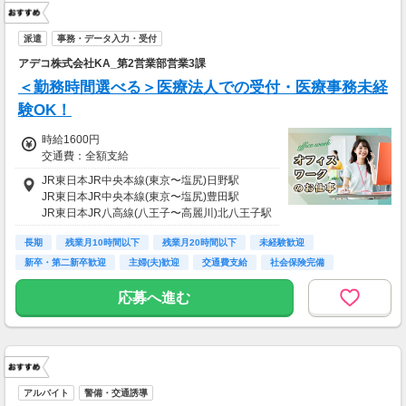
※上記金額の上限値は日々1時間、業務延長を
した場合の見込み額となります。
派遣
事務・データ入力・受付
■研修期間について
アデコ株式会社KA_第2営業部営業3課
※研修期間（2週間程）は、時給1,226円（日収
＜勤務時間選べる＞医療法人での受付・医療事務未経
7,350円～）となります。
験OK！
時給1600円
交通費：全額支給
JR東日本JR中央本線(東京〜塩尻)日野駅
JR東日本JR中央本線(東京〜塩尻)豊田駅
JR東日本JR八高線(八王子〜高麗川)北八王子駅
長期
残業月10時間以下
残業月20時間以下
未経験歓迎
新卒・第二新卒歓迎
主婦(夫)歓迎
交通費支給
社会保険完備
社員登用あり
応募へ進む
アルバイト
警備・交通誘導