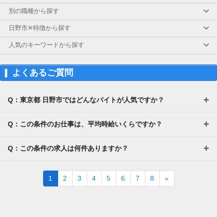
日払い
別の職種から探す
＼給与速払いサービスを導入★!!／
飲み会・結婚式のご祝儀・旅行 etc.
日野市✕特徴から探す
急な出費なども"日払い"対応で安心♪
人気のキーワードから探す
＊ご利用規定＊
・日収5000円以上
・支給額の上限あり
よくあるご質問
・利用手数料あり
※通常は翌月20日に給与支給
Q：東京都 日野市ではどんなバイトが人気ですか？
＜支給日＞
16時までのお申込み⇒翌営業日の銀行振込
16時以降のお申込み⇒翌々営業日の銀行振込
Q：この条件のお仕事は、平均時給いくらですか？
【交通費】
別途全額支給
Q：この条件の求人は何件ありますか？
Next
1
2
3
4
5
6
7
8
»