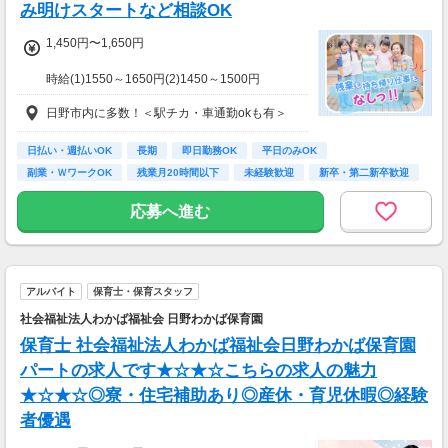
み明けスタートなど相談OK
1,450円〜1,650円
時給(1)1550～1650円(2)1450～1500円
(1)週40ｈ以上
日野市内に多数！＜駅チカ・車通勤okも有＞
(2)週40ｈ未満
【月収例】
290400円（時給1650円×8h×22日)
日払い・週払いOK
長期
即日勤務OK
平日のみOK
副業・ＷワークOK
残業月20時間以下
未経験歓迎
新卒・第二新卒歓迎
7：00～19：00で1日4ｈ～、週3～5日(週20h
フリーター歓迎
以上)
応募へ進む
★シフト例：9-18時、7-11時、8-12時、9-16時
など
★平日のみ/午前/夕方/扶養内/パート/フル/短時
間など相談OK！
アルバイト
保育士・保育スタッフ
★短期2ヶ月～長期歓迎！
社会福祉法人わかば福祉会 日野わかば保育園
保育士 社会福祉法人わかば福祉会日野わかば保育園
パートの求人です★☆★☆こちらの求人の魅力
★☆★☆◎寮・住宅補助あり◎産休・育児休暇◎経験
者優遇