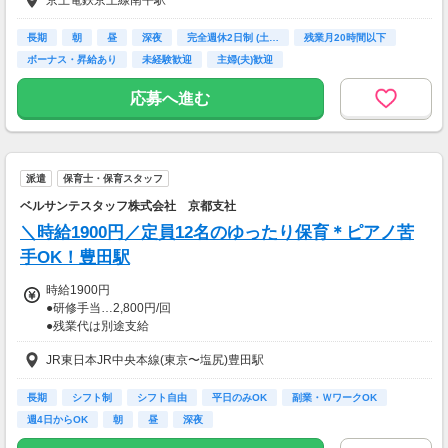
京王電鉄京王線南平駅
加給手当：18,500円
固定残業代：18,000円（10.6時間分）
※超過分は別途支給いたします
長期
朝
昼
深夜
完全週休2日制 (土…
残業月20時間以下
ボーナス・昇給あり
未経験歓迎
主婦(夫)歓迎
【交通費】
応募へ進む
一部支給
派遣
保育士・保育スタッフ
ベルサンテスタッフ株式会社 京都支社
＼時給1900円／定員12名のゆったり保育＊ピアノ苦
手OK！豊田駅
時給1900円
●研修手当…2,800円/回
●残業代は別途支給
（残業は基本ありません）
JR東日本JR中央本線(東京〜塩尻)豊田駅
【交通費】
全額支給
長期
シフト制
シフト自由
平日のみOK
副業・ＷワークOK
週4日からOK
朝
昼
深夜