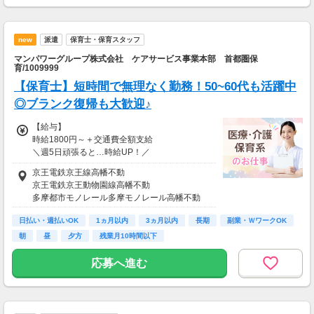
new
派遣
保育士・保育スタッフ
マンパワーグループ株式会社 ケアサービス事業本部 首都圏保
育/1009999
【保育士】短時間で無理なく勤務！50~60代も活躍中
◎ブランク復帰も大歓迎♪
【給与】
時給1800円～＋交通費全額支給
＼週5日頑張ると…時給UP！／
月160時間以上勤務の方は、
京王電鉄京王線高幡不動
時給が100円UPします★
京王電鉄京王動物園線高幡不動
多摩都市モノレール多摩モノレール高幡不動
≪収入例≫
■週3日×6h勤務の場合
日払い・週払いOK
1ヵ月以内
3ヵ月以内
長期
副業・ＷワークOK
時給1800円×6h×12日＝月12万9600円以上
朝
昼
夕方
残業月10時間以下
■週5日×フルの場合
応募へ進む
時給1800円×8h×21日＝月30万2400円以上
【給与支払】
日払い