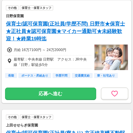
その他
保育士・保育スタッフ
日野保育園
保育士/認可保育園(正社員/学歴不問) 日野市★保育士
★正社員★認可保育園★マイカー通勤可★未経験歓
迎！★終業19時迄
月給 16万7100円 ～ 24万2000円
最寄駅：中央本線 日野駅 アクセス：JR中央
線「日野」駅徒歩5分
長期
ボーナス・昇給あり
学歴不問
交通費支給
寮・社宅あり
応募へ進む
その他
保育士・保育スタッフ
上田せせらぎ保育園