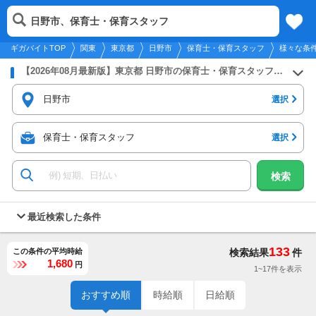
2026年8月8日
更新
tog
日野市、保育士・保育スタッフ
関東
履歴
保存
メニュー
nav
ギガバイトTOP
関東
東京都
日野市
保育士・保育スタッフ
様々な条
【2026年08月最新版】東京都 日野市の保育士・保育スタッフのバイト・アルバイト・パートの求人募集情報
日野市
選択
保育士・保育スタッフ
選択
検索
最近検索した条件
133
この条件の平均時給
検索結果
件
1,680
円
1~17件を表示
おすすめ順
時給順
日給順