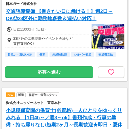
日本ガード株式会社
交通誘導警備 【働きたい日に働ける！】週2日～
OK◎23区外に勤務地多数＆週払い対応！
日給11000円（日勤）
23区外の工事現場やイベント会場など
直行直帰OK！
日払い・週払いOK
長期
未経験歓迎
シルバー歓迎
交通費支給
応募へ進む
new
派遣
保育士・保育スタッフ
株式会社ニッソーネット 東京本社
小規模保育園の保育士(必資格)一人ひとりをゆっくり
みれる 【1日4h～／週3～ok】書類作成・行事の準
備・持ち帰りなし/短期2ヶ月～長期歓迎★即日・夏休