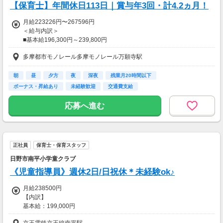
【保育士】年間休日113日｜賞与年3回・計4.2ヵ月！
■週3日の場合
1,850円×8時間×月12日＝177,600円
月給223226円〜267596円
＜給与内訳＞
■週5日の場合
■基本給196,300円～239,800円
1,900円×8時間×月22日間＝334,400円
■職務手当6,926円～7,796円
多摩都市モノレール多摩モノレール万願寺駅
■キャリアアップ手当20,000円
＼＼週3日でも17万円以上！週5日で33万円以上も可能！！／／
※経験年数により上乗せあり
朝
昼
夕方
夜
深夜
残業月20時間以下
ライフスタイルに合わせて、しっかり稼げます☆
＜別途支給手当＞
ボーナス・昇給あり
未経験歓迎
交通費支給
■住宅手当
【交通費】
応募へ進む
全額支給
■賞与3回/年
計4.2ヵ月分(前年度実績)
【交通費】
正社員
保育士・保育スタッフ
一部支給
日野市南平小学童クラブ
《児童指導員》週休2日/日祝休＊未経験ok♪
月給238500円
【内訳】
基本給：199,000円
資格手当：3,000円