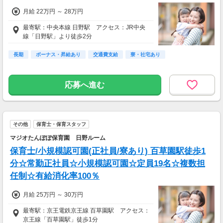
月給 22万円 ～ 28万円
最寄駅：中央本線 日野駅 アクセス：JR中央
線「日野駅」より徒歩2分
長期
ボーナス・昇給あり
交通費支給
寮・社宅あり
応募へ進む
その他
保育士・保育スタッフ
マジオたんぽぽ保育園 日野ルーム
保育士/小規模認可園(正社員/寮あり) 百草園駅徒歩1
分☆常勤正社員☆小規模認可園☆定員19名☆複数担
任制☆有給消化率100％
月給 25万円 ～ 30万円
最寄駅：京王電鉄京王線 百草園駅 アクセス：
京王線「百草園駅」徒歩1分