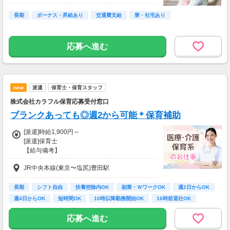
長期
ボーナス・昇給あり
交通費支給
寮・社宅あり
応募へ進む
new
派遣
保育士・保育スタッフ
株式会社カラフル保育応募受付窓口
ブランクあっても◎週2から可能＊保育補助
[派遣]時給1,900円～
[派遣]保育士
【給与備考】
※残業代は別途全額支給
JR中央本線(東京〜塩尻)豊田駅
【交通費備考】
※交通費全額支給（派遣先による）
長期
シフト自由
扶養控除内OK
副業・ＷワークOK
週2日からOK
※車通勤OK/勤務先による
週4日からOK
短時間OK
10時以降勤務開始OK
16時前退社OK
※駐車場をご希望の方はご相談ください
応募へ進む