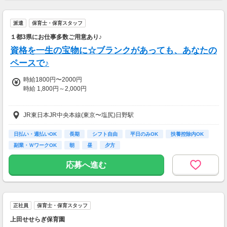
派遣
保育士・保育スタッフ
１都3県にお仕事多数ご用意あり♪
資格を一生の宝物に☆ブランクがあっても、あなたの
ペースで♪
時給1800円〜2000円
時給 1,800円～2,000円
交通費：全額支給
JR東日本JR中央本線(東京〜塩尻)日野駅
※派遣先・勤務条件・経験・能力などで
時給は変動します。
日払い・週払いOK
長期
シフト自由
平日のみOK
扶養控除内OK
副業・ＷワークOK
朝
昼
夕方
■月収288,000円～320,000円
■週払いOK（規定あり）
応募へ進む
■月払い
※面談時にご相談ください♪
■昇給
正社員
保育士・保育スタッフ
■諸手当
上田せせらぎ保育園
＜収入例＞