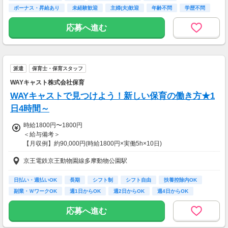
ボーナス・昇給あり
未経験歓迎
主婦(夫)歓迎
年齢不問
学歴不問
応募へ進む
派遣
保育士・保育スタッフ
WAYキャスト株式会社保育
WAYキャストで見つけよう！新しい保育の働き方★1
日4時間～
時給1800円〜1800円
＜給与備考＞
【月収例】約90,000円(時給1800円×実働5h×10日)
※月収例は一例であり保証するものではありません。
京王電鉄京王動物園線多摩動物公園駅
【給与備考】
◆日払い・週払いOK！
※シフト・勤務時間・業務内容により時給の変動あり
日払い・週払いOK
長期
シフト制
シフト自由
扶養控除内OK
※紹介先の保育園によって時給が異なる場合がございます。
副業・ＷワークOK
週1日からOK
週2日からOK
週4日からOK
【交通費】
応募へ進む
全額支給