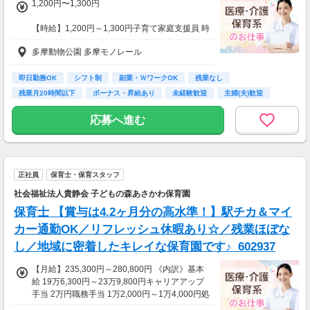
1,200円〜1,300円
【時給】1,200円～1,300円子育て家庭支援員 時
給1,200円保育士、幼稚園教諭 時給1,300円《諸
多摩動物公園 多摩モノレール
手当》住宅手当 5,000円（週5×1日6時間以上勤
務）早番手当 450円～900円/回遅番手当 450円
～900円/回【昇給】あり
即日勤務OK
シフト制
副業・ＷワークOK
残業なし
残業月20時間以下
ボーナス・昇給あり
未経験歓迎
主婦(夫)歓迎
✅️経験・能力・スキル・所有資格により加算あ
経験者歓迎
り
応募へ進む
正社員
保育士・保育スタッフ
社会福祉法人貴静会 子どもの森あさかわ保育園
保育士 【賞与は4.2ヶ月分の高水準！】駅チカ＆マイ
カー通勤OK／リフレッシュ休暇あり☆／残業ほぼな
し／地域に密着したキレイな保育園です♪_602937
【月給】235,300円～280,800円 《内訳》基本
給 19万6,300円～23万9,800円キャリアアップ
手当 2万円職務手当 1万2,000円～1万4,000円処
遇改善Ⅲ手当 7,000円※経験年数により上乗せ