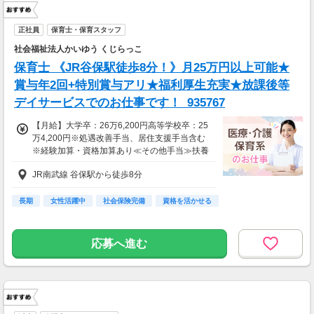
正社員
保育士・保育スタッフ
社会福祉法人かいゆう くじらっこ
保育士 《JR谷保駅徒歩8分！》月25万円以上可能★
賞与年2回+特別賞与アリ★福利厚生充実★放課後等
デイサービスでのお仕事です！_935767
【月給】大学卒：26万6,200円高等学校卒：25
万4,200円※処遇改善手当、居住支援手当含む
※経験加算・資格加算あり≪その他手当≫扶養
手当住居手当（世帯主に限る）通勤手当管理職
JR南武線 谷保駅から徒歩8分
手当超過勤務手当【昇給】年1回（4月）【賞
与】年2回（6月・12月） ／ 処遇改善特別賞与
（3月）
長期
女性活躍中
社会保険完備
資格を活かせる
応募へ進む