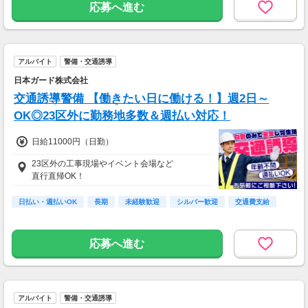
応募へ進む
アルバイト
警備・交通誘導
日本ガード株式会社
交通誘導警備 【働きたい日に働ける！】週2日～
OK◎23区外に勤務地多数＆週払い対応！
日給11000円（日勤）
23区外の工事現場やイベント会場など
直行直帰OK！
日払い・週払いOK
長期
未経験歓迎
シルバー歓迎
交通費支給
応募へ進む
アルバイト
警備・交通誘導