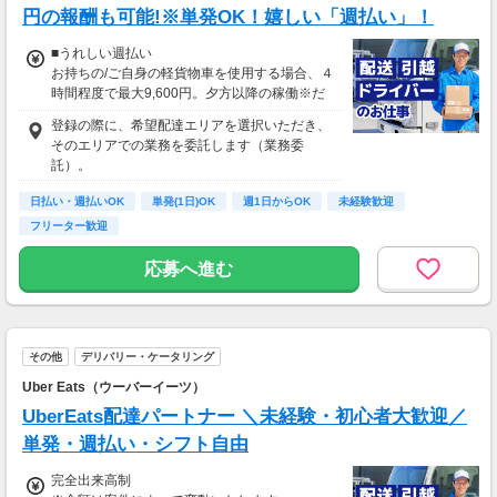
給与が上記になる場合がございます。
円の報酬も可能!※単発OK！嬉しい「週払い」！
＜月収例＞
■うれしい週払い
月収29万円可能
お持ちの/ご自身の軽貨物車を使用する場合、４
（日給1万4,500円×月20日勤務）
時間程度で最大9,600円。夕方以降の稼働※だ
と４時間程度で最大10,200円の報酬が獲得可
登録の際に、希望配達エリアを選択いただき、
能！給与ではなく、委託業務に応じた報酬をお
そのエリアでの業務を委託します（業務委
支払いする業務委託のお仕事です。うれしい週
託）。
払い。
日払い・週払いOK
単発(1日)OK
週1日からOK
未経験歓迎
※関東圏4-6月に１8時以降稼働した場合を想
フリーター歓迎
定。地域により異なります
※報酬は規約にしたがい配達完了の15日後に支
応募へ進む
払いますが、可能な場合は、より早く、週払い
で前週稼働分をお支払いします。
登録の際に、希望配達エリアを選択いただき、
そのエリアでの業務を委託します（業務委
その他
デリバリー・ケータリング
託）。
Uber Eats（ウーバーイーツ）
UberEats配達パートナー ＼未経験・初心者大歓迎／
単発・週払い・シフト自由
完全出来高制