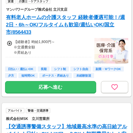
派遣
介護士・ケアスタッフ
マンパワーグループ株式会社 立川支店
有料老人ホームの介護スタッフ 経験者優遇可能！/週
2日・6h～OK/フルタイムも歓迎/週払いOK/国立
市/8564433
【経験者】時給1,800円～
※交通費全額
※昇給あり
≪収入例≫
◎日勤／経験者の場合
日払い・週払いOK
長期
シフト制
シフト自由
副業・ＷワークOK
・日収(1,800*8)円（時給1,800円×8h）
夕方
短時間OK
ボーナス・昇給あり
未経験歓迎
・月収316,800円（日収(1,800*8)円×月22回勤
務）
応募へ進む
※実働8時間以上からは更に時給25％UP
※スキルによって更にスタート時給がUPするこ
とも！
アルバイト
警備・交通誘導
※資格手当あり（時給50円～UP/資格の種類に
よって異なる）
株式会社MSK 立川営業所
支払方法：週払い
【交通誘導警備スタッフ】地域最高水準の高日給アル
※週払いOK（規定あり）