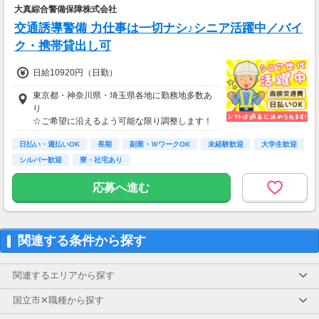
大真綜合警備保障株式会社
交通誘導警備 力仕事は一切ナシ♪シニア活躍中／バイ
ク・携帯貸出し可
日給10920円（日勤）
東京都・神奈川県・埼玉県各地に勤務地多数あ
り
☆ご希望に沿えるよう可能な限り調整します！
日払い・週払いOK
長期
副業・ＷワークOK
未経験歓迎
大学生歓迎
シルバー歓迎
寮・社宅あり
応募へ進む
関連する条件から探す
関連するエリアから探す
国立市✕職種から探す