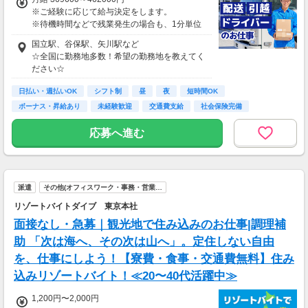
※ご経験に応じて給与決定をします。
※待機時間などで残業発生の場合も、1分単位
で残業代をお支払いします！
国立駅、谷保駅、矢川駅など
※研修・研修時給については面談時にお伝えし
☆全国に勤務地多数！希望の勤務地を教えてく
ます
ださい☆
＊交通費一部支給（案件による）
日払い・週払いOK
シフト制
昼
夜
短時間OK
ボーナス・昇給あり
未経験歓迎
交通費支給
社会保険完備
応募へ進む
派遣
その他(オフィスワーク・事務・営業…
リゾートバイトダイブ 東京本社
面接なし・急募｜観光地で住み込みのお仕事|調理補
助 「次は海へ、その次は山へ」。定住しない自由
を、仕事にしよう！【寮費・食事・交通費無料】住み
込みリゾートバイト！≪20〜40代活躍中≫
1,200円〜2,000円