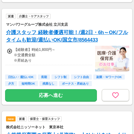
【支払方法】
＊週払い可能（勤務の翌週にお支払い）
派遣
介護士・ケアスタッフ
＊現金手渡し・日払いご相談OK
＊前払い制度あり（稼働分のみ）
マンパワーグループ株式会社 立川支店
＊確定申告支援あり
介護スタッフ 経験者優遇可能！/週2日・6h～OK/フル
【日収例】
タイムも歓迎/週払いOK/国立市/8564433
売上2万1600円（1個160円×135個）×90％=約
【経験者】時給1,800円～
1万9000円
※交通費全額
※昇給あり
【月額報酬例】
売上65万2800円(1個160円×170個×24日)×90％
≪収入例≫
=58万7520円
◎日勤／経験者の場合
※上記は一例です。
日払い・週払いOK
長期
シフト制
シフト自由
副業・ＷワークOK
・日収(1,800*8)円（時給1,800円×8h）
夕方
短時間OK
残業なし
ボーナス・昇給あり
・月収316,800円（日収(1,800*8)円×月22回勤
務）
応募へ進む
※実働8時間以上からは更に時給25％UP
※スキルによって更にスタート時給がUPするこ
とも！
new
派遣
保育士・保育スタッフ
※資格手当あり（時給50円～UP/資格の種類に
よって異なる）
株式会社ニッソーネット 東京本社
支払方法：週払い