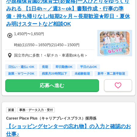
小規模保育園の保育士(必資格)一人ひとりをゆっくり
※週払いOK（規定あり）
みれる 【1日4h～／週3～ok】書類作成・行事の準
→金曜日締め最短翌週火曜日にお給料GET♪
備・持ち帰りなし/短期2ヶ月～長期歓迎★即日・夏休
（稼働開始時は手続き完了次第となります）
み明けスタートなど相談OK
交通費：別途全額支給
1,450円〜1,650円
※車・バイク通勤に関して施設により異なる場
合あり（応相談）
時給(1)1550～1650円(2)1450～1500円
(1)週40ｈ以上
国立市内に多数！＜駅チカ・車通勤okも有＞
(2)週40ｈ未満
【月収例】
290400円（時給1650円×8h×22日)
日払い・週払いOK
長期
即日勤務OK
平日のみOK
副業・ＷワークOK
残業月20時間以下
未経験歓迎
新卒・第二新卒歓迎
7：00～19：00で1日4ｈ～、週3～5日(週20h
フリーター歓迎
以上)
応募へ進む
★シフト例：9-18時、7-11時、8-12時、9-16時
など
★平日のみ/午前/夕方/扶養内/パート/フル/短時
間など相談OK！
派遣
事務・データ入力・受付
★短期2ヶ月～長期歓迎！
Career Place Plus（キャリアプレイスプラス）採用係
【ショッピングセンターの忘れ物】の入力と確認のお
仕事♪