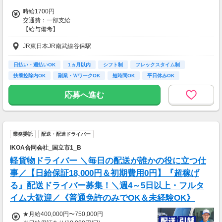
時給1700円
交通費：一部支給
【給与備考】
■昇給あり
JR東日本JR南武線谷保駅
■日払い・週払い・先払いもOK
■充実の研修あり◎
座学1ヵ月（もちろん給与は同じ）を含む、
日払い・週払いOK
1ヵ月以内
シフト制
フレックスタイム制
”超”丁寧な研修を行っています！
扶養控除内OK
副業・ＷワークOK
短時間OK
平日休みOK
不安なまま仕事をして頂くことは
完全週休2日制 (土…
一切ありません。
応募へ進む
ご安心くださいね！
＜ 即払い、週払い対応OKだから安心♪＞
歓迎会、送別会、セールetc...
業務委託
配送・配達ドライバー
毎月季節のイベントがたくさん。
急な出費でお財布がピンチ！！
iKOA合同会社_国立市1_B
って時も、
軽貨物ドライバー ＼毎日の配送が誰かの役に立つ仕
即払い・週払い制度があるので安心♪
事／【日給保証18,000円＆初期費用0円】『超稼げ
お気軽にご相談ください☆
る』配送ドライバー募集！＼週4～5日以上・フルタ
イム大歓迎／《普通免許のみでOK＆未経験OK》
【交通費備考】
※規定あり
★月給400,000円〜750,000円