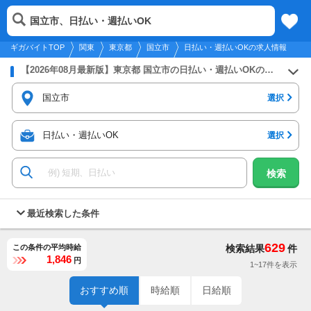
2026年8月9日
更新
tog
国立市、日払い・週払いOK
関東
履歴
保存
メニュー
nav
ギガバイトTOP
関東
東京都
国立市
日払い・週払いOKの求人情報
【2026年08月最新版】東京都 国立市の日払い・週払いOKのバイト・アルバイト・パートの求人募集情報
国立市
選択
日払い・週払いOK
選択
検索
最近検索した条件
629
この条件の平均時給
検索結果
件
1,846
円
1~17件を表示
おすすめ順
時給順
日給順