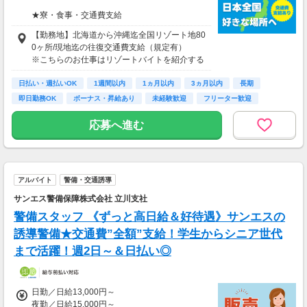
★寮・食事・交通費支給
住み込みのお仕事のため、以下の補助がありま
【勤務地】北海道から沖縄迄全国リゾート地80
す。
0ヶ所/現地迄の往復交通費支給（規定有）
・寮費・光熱費無料（個室あり）
※こちらのお仕事はリゾートバイトを紹介する
・食事無料
募集となっており実際に募集がある勤務地と異
・Wi-Fiあり
日払い・週払いOK
なる場合がございます。
1週間以内
1ヵ月以内
3ヵ月以内
長期
・往復交通費支給（上限あり）
カウンセリングでご希望条件をお伺いし、全国
即日勤務OK
ボーナス・昇給あり
未経験歓迎
フリーター歓迎
※勤務地による
からお仕事をご案内いたします。※ご自宅から
の通勤も可
応募へ進む
生活費がかからないので、働いた分のほとんど
を貯金にまわすことができます！
★お仕事開始までの流れ★
応募→初回カウンセリング（電話15分）→希望
▼月収例
のお仕事へ応募（面接なし）→お仕事開始
25万5,300円
アルバイト
警備・交通誘導
＝(時給1,200円×8h＋残業1h)×23日
サンエス警備保障株式会社 立川支社
▼貯金の目安
警備スタッフ 《ずっと高日給＆好待遇》サンエスの
＜リゾートバイト＞
誘導警備★交通費”全額”支給！学生からシニア世代
住まい ：無料
まで活躍！週2日～＆日払い◎
水道光熱費：無料
Wi-Fi代 ：無料
食費 ：無料
スマホ ：0.5万円
日勤／日給13,000円～
そのほか ：1.5万円
夜勤／日給15,000円～