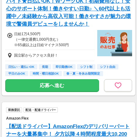
バイト★日払いOK！WワークOK！初期費用なし！安
→金曜日締め最短翌週火曜日にお給料GET♪
心のサポート体制！働きやすい日勤♪ ＼60代以上も活
（稼働開始時は手続き完了次第となります）
躍中／未経験から高収入可能！働きやすさが魅力の環
交通費：別途全額支給
境で警備員デビューをしませんか！
※車・バイク通勤に関して施設により異なる場
合あり（応相談）
日給1万4,500円
（一律交通費1,000円含む）
※65歳以上は日給マイナス500円
※70歳以上は日給マイナス2,00円
国立駅からアクセス良好！
---
■交通誘導2級以上の資格をお持ちの方は
日払い・週払いOK
長期
即日勤務OK
シフト制
シフト自由
日給1万4,500円
平日のみOK
時間・曜日相談OK
春・夏・冬休み期間限定
（一律交通費1,000円含む）
副業・ＷワークOK
※65歳以上は日給マイナス500円
応募へ進む
※70歳以上は日給マイナス1,000円
★交通誘導2級（以上）として従事した場合
1勤務につき1,000円支給！！
---
業務委託
配送・配達ドライバー
■65歳～69歳迄では他の年代と同じ現場でも
安全面・体力面の考慮により比較的低負荷の業
Amazon Flex
務、
【配送ドライバー】AmazonFlexのデリバリーパート
70歳以降では低負荷業務や季節により
相談の上短時間勤務をすることもあるため
ナーを大量募集中！ 夕方以降４時間程度最大10,200