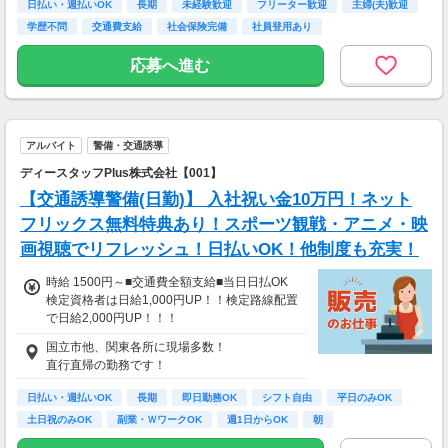
日払い・週払いOK
長期
未経験歓迎
フリーター歓迎
主婦(夫)歓迎
◆時間を有効活用して働くBさん／日勤で月12
学歴不問
交通費支給
社会保険完備
社員登用あり
日勤務
日勤日給13,000円×12日
応募へ進む
→月収156,000円+交通費！！
アルバイト
警備・交通誘導
ディースタッフPlus株式会社【001】
【交通誘導警備(日勤)】 入社祝い金10万円！ネット
フリックス無料特典あり！スポーツ観戦・アニメ・映
画視聴でリフレッシュ！日払いOK！他制度も充実！
時給 1500円～■交通費全額支給■当日日払OK
検定資格者は日給1,000円UP！！検定路線配置
で日給2,000円UP！！！
////////////////////////////////////////
国立市他、関東各所に現場多数！
日給12000円以上
直行直帰の勤務です！
（一律手当を含む）
※時給換算→1500円/時
日払い・週払いOK
長期
即日勤務OK
シフト自由
平日のみOK
/////////////////////////////////////////
土日祝のみOK
副業・ＷワークOK
週1日からOK
朝