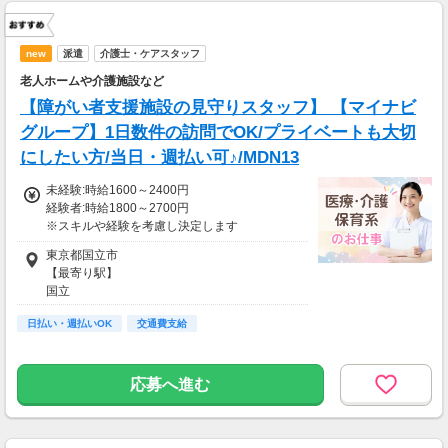
new
派遣
介護士・ケアスタッフ
老人ホームや介護施設など
【障がい者支援施設の見守りスタッフ】 【マイナビ
グループ】1日数件の訪問でOK/プライベートも大切
にしたい方/当日・週払い可♪/MDN13
未経験:時給1600～2400円
経験者:時給1800～2700円
※スキルや経験を考慮し決定します
東京都国立市
【月収例】
【最寄り駅】
28.2万円（週5日勤務）
国立
＝時給1600円×8h×22日
日払い・週払いOK
交通費支給
15.4万円（週3日勤務）
＝時給1600円×8h×12日
応募へ進む