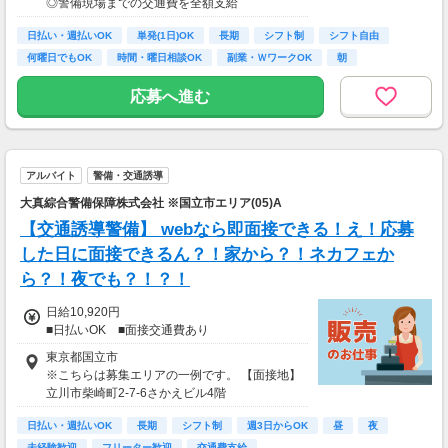
◎警備現場までの交通費を全額支給
円）
◎資格取得費用は当社全額負担
日払い・週払いOK
単発(1日)OK
長期
シフト制
シフト自由
何曜日でもOK
時間・曜日相談OK
副業・ＷワークOK
朝
※65歳以上の方は下記給与になります
65～69歳：日勤／日給1万800円
応募へ進む
70～79歳：日勤／日給1万500円
アルバイト
警備・交通誘導
大真綜合警備保障株式会社 ※国立市エリア(05)A
【交通誘導警備】 webなら即面接できる！え！応募
した日に面接できるん？！家から？！ネカフェか
ら？！夜でも？！？！
日給10,920円
■日払いOK ■面接交通費あり
東京都国立市
※こちらは募集エリアの一例です。 【面接地】
立川市柴崎町2-7-6さかえビル4階
日払い・週払いOK
長期
シフト制
週3日からOK
昼
夜
未経験歓迎
フリーター歓迎
交通費支給