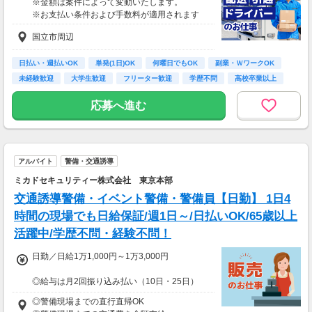
※金額は案件によって変動いたします。
※お支払い条件および手数料が適用されます
国立市周辺
日払い・週払いOK
単発(1日)OK
何曜日でもOK
副業・ＷワークOK
未経験歓迎
大学生歓迎
フリーター歓迎
学歴不問
高校卒業以上
応募へ進む
アルバイト
警備・交通誘導
ミカドセキュリティー株式会社 東京本部
交通誘導警備・イベント警備・警備員【日勤】 1日4
時間の現場でも日給保証/週1日～/日払いOK/65歳以上
活躍中/学歴不問・経験不問！
日勤／日給1万1,000円～1万3,000円
◎給与は月2回振り込み払い（10日・25日）
◎日払い制度の利用も可能（規定あり）
◎警備現場までの直行直帰OK
◎有資格者は日給+2,000円（一般路線は+1,000