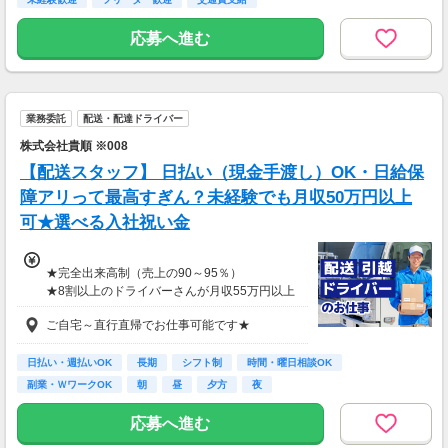
応募へ進む
業務委託
配送・配達ドライバー
株式会社貴順 ※008
【配送スタッフ】 日払い（現金手渡し）OK・日給保
障アリって最高すぎん？未経験でも月収50万円以上
可★選べる入社祝い金
★完全出来高制（売上の90～95％）
★8割以上のドライバーさんが月収55万円以上
★支度金5～25万円補助あり（規定有）
ご自宅～直行直帰でお仕事可能です★
★選べる入社祝い金アリ
⇒「初回稼働1か月後に3万円」or「1年後に10
万円」or「2年後に20万円」選べます！
日払い・週払いOK
長期
シフト制
時間・曜日相談OK
副業・ＷワークOK
朝
昼
夕方
夜
1日100～130件程度配達する方がほとんど♪
ご都合にあわせてルートや個数は調整可能！
応募へ進む
※1日2万円保証の案件もあり！