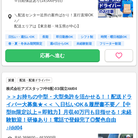
※日給保証あり(18,000円/日)
【給与備考】
＼配送センター近所の案件ばかり！直行直帰OK
♪／
◆大手ネット通販の軽貨物配送
配送エリアは【東京都・埼玉県が中心】
日給2万円～2万5,000円以上稼ぐことも可能♪
配達が早く終わっても日給保証あり！
日払い・週払いOK
◆配送ノルマ、リスクなし！
長期
即日勤務OK
シフト制
時間・曜日相談OK
※配送業者により日給額の変動あり
◆出社不要
春・夏・冬休み期間限定
週4日からOK
未経験歓迎
フリーター歓迎
※日給保証はどの業者でも一律18,000円です
■本社住所
応募へ進む
《月収例》
東京都小金井市中町３丁目２４番４号
▼平均月収40万円～75万円！
◎22歳男性：月収403,000円（19,000円×21
※営業所への出社は必要ありません。毎日現場
日）
へ直行直帰でOK◎
◎24歳女性：月収418,000円（19,000円×22
派遣
配送・配達ドライバー
※配送センター近所の案件が多く、好きな案件
日）
を選べます♪
株式会社アズスタッフ/中8配-03/国立/dd04
◎27歳男性：月収552,000円（23,000円×24
日）
＞＞お持ちの中型・大型免許を活かせる！！配送ドラ
イバー大募集★＜＜ ＼日払いOK＆履歴書不要／【中
初心者でも始めやすいコース、しっかり稼げる
型8t限定以上＝即戦力】月収40万円も目指せる！未経
コース
ご案内できますよ！
験歓迎！研修あり！電話で登録完了◎髪色自由
配達のコツもしっかり伝授するので一緒に頑張
♪/dd04
りましょう！
月給 369600～462000円