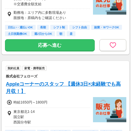
社会保険 ：3万円
※交通費全額支給
-----------------------
支出合計 ：5万円
勤務地：エリア内に多数現場あり
▽交通誘導警備業務2級をお持ちの方
→毎月20万円程度の貯金が目指せます！
面接地：原稿内をご確認ください
日勤／日給13,500円～14,500円
短期でお金を貯めたい方にはピッタリ！
夜勤／日給15,500円～16,500円
日払い・週払いOK
長期
シフト制
シフト自由
副業・ＷワークOK
土日祝勤務OK
週2日からOK
朝
昼
＜サンエス警備保障特別給付金＞
交通誘導2級または指導教育責任者の資格をお
応募へ進む
持ちの方には100,000円支給！
※30勤務で30,000円、更に30勤務で70,000円
※規定あり
＜日払いOK（規定あり）＞
契約社員
家電・携帯販売
24時間ATMからお金をおろせるサービス使用！
株式会社フェローズ
仕事が終わってから給料をもらいに行く手間は
不要♪
Appleコーナーのスタッフ 【週休3日×未経験でも高
月収！】
＿＿＿＿＿＿＿＿＿＿＿＿＿＿＿＿
比べてみてください！この高日給！
時給1650円～1800円
隊員さんたちの『収入例』をご紹介
￣￣￣Ｖ￣￣￣￣￣￣￣￣￣￣￣￣
東京都北1-14
◆ガッツリ働くAさん／夜勤で月22日勤務
国立駅
夜勤日給15,000円×22日
西国分寺駅
→月収330,000円+交通費！！
西国立駅