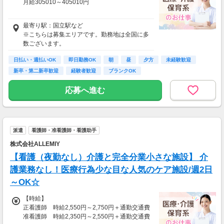
月給305010～405010円
＊正看護師＊
最寄り駅：国立駅など
月給321064～421064円
※こちらは募集エリアです。勤務地は全国に多
数ございます。
日払い・週払いOK
即日勤務OK
朝
昼
夕方
未経験歓迎
新卒・第二新卒歓迎
経験者歓迎
ブランクOK
応募へ進む
派遣
看護師・准看護師・看護助手
株式会社ALLEMIY
【看護（夜勤なし）介護と完全分業小さな施設】 介
護業務なし！医療行為少な目な人気のケア施設/週2日
～OK☆
【時給】
正看護師 時給2,550円～2,750円＋通勤交通費
准看護師 時給2,350円～2,550円＋通勤交通費