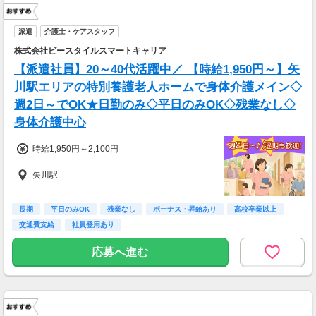
時給2300円×1日8時間×月12日＝22万800円
時給2700円×1日8時間×月12日＝25万9,200円
派遣
介護士・ケアスタッフ
株式会社ビースタイルスマートキャリア
【派遣社員】20～40代活躍中／ 【時給1,950円～】矢
川駅エリアの特別養護老人ホームで身体介護メイン◇
週2日～でOK★日勤のみ◇平日のみOK◇残業なし◇
身体介護中心
時給1,950円～2,100円
矢川駅
長期
平日のみOK
残業なし
ボーナス・昇給あり
高校卒業以上
交通費支給
社員登用あり
応募へ進む