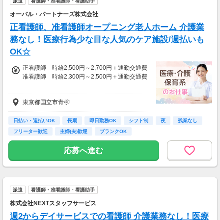
派遣
看護師・准看護師・看護助手
＜年収例＞
オーバル・パートナーズ株式会社
年収444万円／22歳／入社1年目
正看護師、准看護師オープニング老人ホーム 介護業
年収520万円／28歳／入社3年目
年収600万円／32歳／入社5年目
務なし！医療行為少な目な人気のケア施設/週払いも
年収790万円／36歳／入社9年目
OK☆
正看護師 時給2,500円～2,700円＋通勤交通費
准看護師 時給2,300円～2,500円＋通勤交通費
※経験資格によって変動有
東京都国立市青柳
※週払い利用可能
月収例：時給2700円、1日8h、22日勤務=47万
日払い・週払いOK
長期
即日勤務OK
シフト制
夜
残業なし
5200円
フリーター歓迎
主婦(夫)歓迎
ブランクOK
応募へ進む
派遣
看護師・准看護師・看護助手
株式会社NEXTスタッフサービス
週2からデイサービスでの看護師 介護業務なし！医療