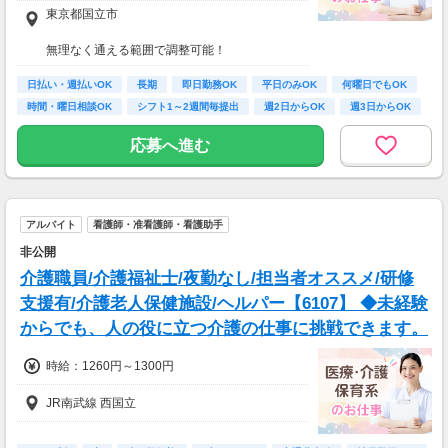
東京都国立市
※経験資格によって変動有
※急な出費も安心！日払いOK
無理なく通える範囲で調整可能！
※受動喫煙対策有（屋内禁煙）
【月給例】
日払い・週払いOK
長期
即日勤務OK
平日のみOK
何曜日でもOK
月収例：時給2750円、1日8h、22日勤務=48万
【アクセス】
時間・曜日相談OK
シフト1～2週間毎提出
週2日からOK
週3日からOK
4,000円
ライフスタイルに合わせて通勤方法を選べる＊
マイカー・バイク・自転車での通勤も可能◎
応募へ進む
※規定有、ご希望の際はご相談ください！
アルバイト
看護師・准看護師・看護助手
非公開
介護職員/介護福祉士/夜勤なし/担当者オススメ/研修
支援有/介護老人保健施設/ヘルパー【6107】 ◆未経験
からでも、人の役に立つ介護の仕事に挑戦できます。
時給：1260円～1300円
JR南武線 西国立