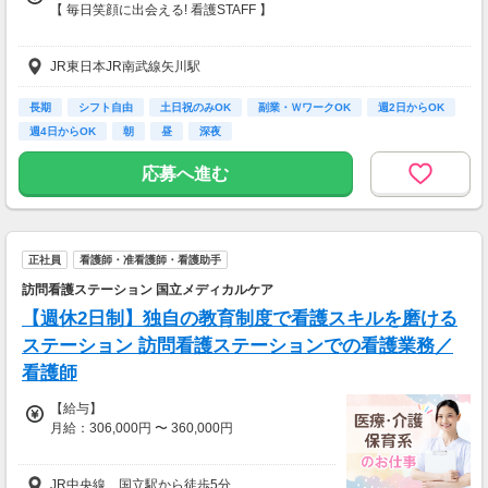
【 毎日笑顔に出会える! 看護STAFF 】
「長く働ける会社にしたい」そんな想いのもと
JR東日本JR南武線矢川駅
最高のパフォーマンスを発揮できる環境を!
時給:1,800～2,180円
長期
シフト自由
土日祝のみOK
副業・ＷワークOK
週2日からOK
週4日からOK
朝
昼
深夜
■3ヶ月間研修期間あり★
※研修期間は時給1,800円になります。
応募へ進む
【交通費】
全額支給
正社員
看護師・准看護師・看護助手
訪問看護ステーション 国立メディカルケア
【週休2日制】独自の教育制度で看護スキルを磨ける
ステーション 訪問看護ステーションでの看護業務／
看護師
【給与】
月給：306,000円 〜 360,000円
【諸手当】
JR中央線 国立駅から徒歩5分
職務時間外手当 50,000円（25時間程度）