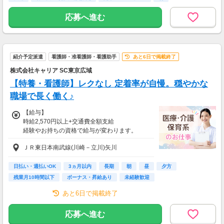
【給与支払】
応募へ進む
日払い
前払い制度あり！（稼働分）嬉しい手数料無料
♪
週払い・月1払い可能です◎
紹介予定派遣
看護師・准看護師・看護助手
あと6日で掲載終了
※お支払い金額については弊社規定による
株式会社キャリア SC東京広域
【交通費】
【特養・看護師】レクなし 定着率が自慢。穏やかな
別途全額支給
職場で長く働く♪
【給与】
時給2,570円以上+交通費全額支給
経験やお持ちの資格で給与が変わります。
ＪＲ東日本南武線(川崎－立川)矢川
【給与詳細】
＊准看護師／時給2,470円～
＊正看護師／時給2,570円～
日払い・週払いOK
3ヵ月以内
長期
朝
昼
夕方
残業月10時間以下
ボーナス・昇給あり
未経験歓迎
【月収例】
あと6日で掲載終了
411,200円～
[内訳] 時給2,470円×実働8H×20日
応募へ進む
※22時～翌5時の場合は夜勤手当支給