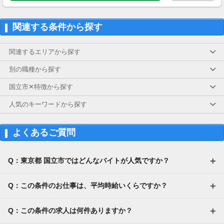
※残業代は別途全額支給
【給与支払】
関連する条件から探す
日払い
稼働分の利用が可能（規定あり）
☆★最短で翌日のお振込み★☆
関連するエリアから探す
＼選べる給与支払い方法／
別の職種から探す
日払い、週払い、月払い
国立市✕特徴から探す
スマホで簡単に申請できるので、急な出費にも
人気のキーワードから探す
安心♪
日払いを利用しても時給が下がることはありま
せん。
よくあるご質問
月払いと変わらない時給でお仕事ができます！
【交通費】
別途全額支給
Q：東京都 国立市ではどんなバイトが人気ですか？
※車通勤相談可能！（ガソリン代支給／規定あ
り）
Q：この条件のお仕事は、平均時給いくらですか？
Q：この条件の求人は何件ありますか？