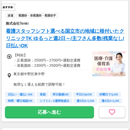
派遣
看護師・准看護師・看護助手
株式会社Tenki
看護スタッフシフト選べる国立市の地域に根付いたク
リニックTK ゆるっと週2日～/主フさん多数/残業なし/
日払いOK
【時給】
・正看護師：2500円～2700円+通勤交通費
・准看護師：2300円～2500円+通勤交通費
東京都中野区東中野
*＊嬉しい日払いOK*
無理なく通える範囲で調整可能！
経験をしっかり給与に反映！
※受動喫煙対策有（屋内禁煙）
高時給スタート＋さらに時給UPも可能です。
日払い・週払いOK
長期
即日勤務OK
平日のみOK
何曜日でもOK
【アクセス】
時間・曜日相談OK
シフト1～2週間毎提出
週3日からOK
週4日からOK
【月収例】
ライフスタイルに合わせて通勤方法を選べる＊
しっかり働く！週5フルタイムの場合
マイカー・バイク・自転車での通勤も可能◎
応募へ進む
時給2300円×1日8時間×月22日＝40万4,800円
※規定有、ご希望の際はご相談ください！
時給2700円×1日8時間×月22日＝47万5,200円
仕事以外の時間も確保＊週3日勤務の場合