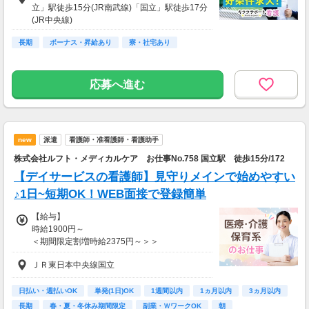
立」駅徒歩15分(JR南武線)「国立」駅徒歩17分
(JR中央線)
長期
ボーナス・昇給あり
寮・社宅あり
応募へ進む
new
派遣
看護師・准看護師・看護助手
株式会社ルフト・メディカルケア お仕事No.758 国立駅 徒歩15分/172
【デイサービスの看護師】見守りメインで始めやすい
♪1日~短期OK！WEB面接で登録簡単
【給与】
時給1900円～
＜期間限定割増時給2375円～＞＞
以下の期間は、特別時給となります！※一部を
ＪＲ東日本中央線国立
除く
●GW 5月3、4、5日
●お盆 8月13、14、15日
日払い・週払いOK
単発(1日)OK
1週間以内
1ヵ月以内
3ヵ月以内
●年末年始 12月30、31日 1月1、2、3日
長期
春・夏・冬休み期間限定
副業・ＷワークOK
朝