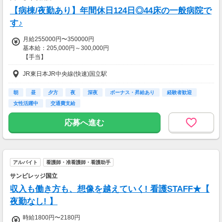
【交通費】
【病棟/夜勤あり】年間休日124日◎44床の一般病院で
一部支給
す♪
月給255000円〜350000円
基本給：205,000円～300,000円
【手当】
資格手当：50,000円
JR東日本JR中央線(快速)国立駅
夜勤手当別途：13,000円/1回
昇給：１～２％
朝
昼
夕方
夜
深夜
ボーナス・昇給あり
経験者歓迎
賞与：3ヶ月（年2回）
女性活躍中
交通費支給
応募へ進む
※研修中（3ヶ月）
時給1,800円
【交通費】
アルバイト
看護師・准看護師・看護助手
一部支給
サンビレッジ国立
収入も働き方も、想像を越えていく! 看護STAFF★【
夜勤なし! 】
時給1800円〜2180円