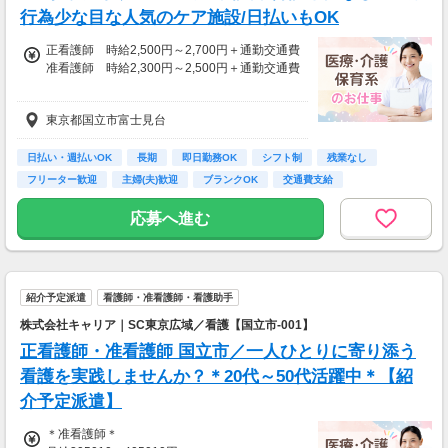
行為少な目な人気のケア施設/日払いもOK
正看護師 時給2,500円～2,700円＋通勤交通費
准看護師 時給2,300円～2,500円＋通勤交通費
※経験資格によって変動有
東京都国立市富士見台
※日払い利用可能
【給与例】
日払い・週払いOK
長期
即日勤務OK
シフト制
残業なし
月収例：時給2700円、1日8h、22日勤務=47万
フリーター歓迎
主婦(夫)歓迎
ブランクOK
交通費支給
5200円
応募へ進む
紹介予定派遣
看護師・准看護師・看護助手
株式会社キャリア｜SC東京広域／看護【国立市-001】
正看護師・准看護師 国立市／一人ひとりに寄り添う
看護を実践しませんか？＊20代～50代活躍中＊【紹
介予定派遣】
＊准看護師＊