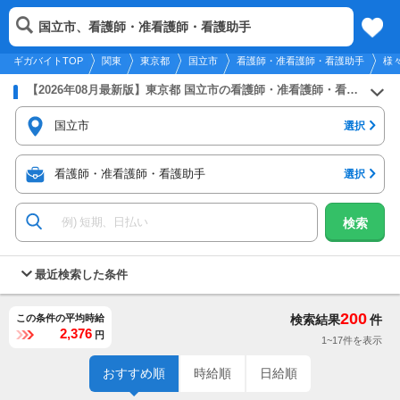
2026年8月8日
更新
tog
国立市、看護師・准看護師・看護助手
関東
履歴
保存
メニュー
nav
ギガバイトTOP
関東
東京都
国立市
看護師・准看護師・看護助手
様
【2026年08月最新版】東京都 国立市の看護師・准看護師・看護助手のバイト・アルバイト・パートの求人募集情報
国立市
選択
看護師・准看護師・看護助手
選択
検索
最近検索した条件
200
この条件の平均時給
検索結果
件
2,376
円
1~17件を表示
おすすめ順
時給順
日給順