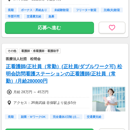
資格手当 50,000円
平日待機手当 1,500円
長期
ボーナス・昇給あり
未経験歓迎
フリーター歓迎
主婦(夫)歓迎
土・日待機手当 10,000円（月の1回目のみ50
学歴不問
交通費支給
急募
00円）
待機中の緊急出動 4,000円／件（60分）
応募へ進む
役職手当
交通費支給 (月3万円まで)
【昇給・賞与】
その他
看護師・准看護師・看護助手
昇給：年1回
賞与：年2回 (6月／12月)
医療法人社団 松明会
正看護師/正社員（常勤）(正社員/ダブルワーク可) 松
明会訪問看護ステーションの正看護師/正社員（常
勤）/月給280000円
月給 28万円 ～ 45万円
アクセス：JR南武線 谷保駅より徒歩5分
長期
副業・ＷワークOK
完全週休2日制 (土…
交通費支給