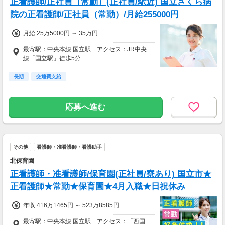
正看護師/正社員（常勤）(正社員/駅近) 国立さくら病
院の正看護師/正社員（常勤）/月給255000円
月給 25万5000円 ～ 35万円
最寄駅：中央本線 国立駅 アクセス：JR中央
線「国立駅」徒歩5分
長期
交通費支給
応募へ進む
その他
看護師・准看護師・看護助手
北保育園
正看護師・准看護師/保育園(正社員/寮あり) 国立市★
正看護師★常勤★保育園★4月入職★日祝休み
年収 416万1465円 ～ 523万8585円
最寄駅：中央本線 国立駅 アクセス：「西国