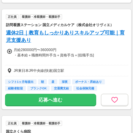
◆別途、残業代支給（時給25％UP）
◆別途、残業代支給（時給25％UP）
正社員
看護師・准看護師・看護助手
※勤務施設や勤務条件により時給は変動いたします
訪問看護ステーション 国立メディカルケア（株式会社オリヴィエ）
週休2日｜教育もしっかりありスキルアップ可能｜育
【交通費】
全額支給
児支援あり
月給280000円〜360000円
・基本給＋職務時間外手当＋資格手当＋[役職手当]
・昇給あり 年1回 (4月)
JR東日本JR中央線(快速)国立駅
・賞与あり 年2回 (6月/12月)
シフト1ヶ月毎提出
朝
昼
深夜
ボーナス・昇給あり
【別途待機手当】
経験者歓迎
ブランクOK
交通費支給
社会保険完備
・平日待機手当3000円
・土日待機1万円
応募へ進む
・待機中の緊急出動1件(60分)
4000円
※予定年収
正社員
看護師・准看護師・看護助手
450万～620万
国立さくら病院