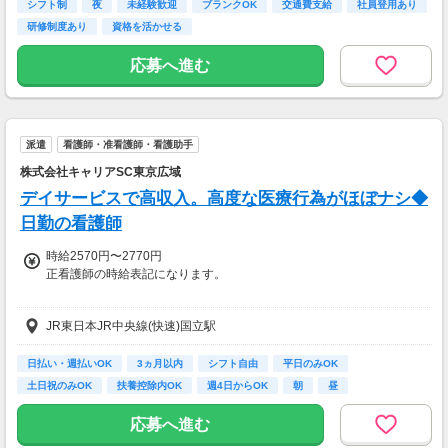
シフト制
夜
未経験歓迎
ブランクOK
交通費支給
社員登用あり
研修制度あり
資格を活かせる
応募へ進む
派遣
看護師・准看護師・看護助手
株式会社キャリアSC東京広域
デイサービスで高収入。高度な医療行為がほぼナシ◆
日勤の看護師
時給2570円〜2770円
正看護師の時給表記になります。
◆准看護師：時給2470円～
JR東日本JR中央線(快速)国立駅
◆資格者の方、優遇あり
お持ちの資格や、経験にあわせて待遇UP！
日払い・週払いOK
3ヵ月以内
シフト自由
平日のみOK
土日祝のみOK
扶養控除内OK
週4日からOK
朝
昼
◆最短翌日の日払いOK
急な出費があっても安心◎
応募へ進む