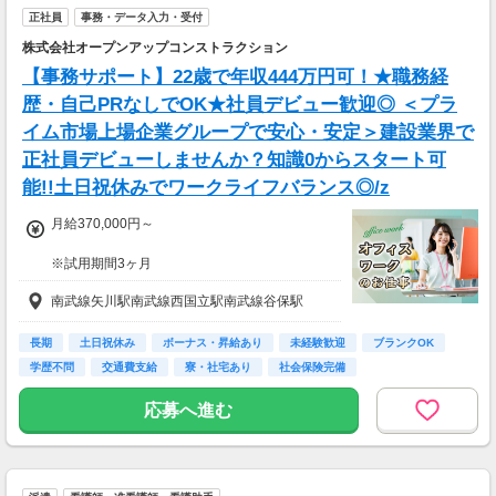
正社員
事務・データ入力・受付
株式会社オープンアップコンストラクション
【事務サポート】22歳で年収444万円可！★職務経
歴・自己PRなしでOK★社員デビュー歓迎◎ ＜プラ
イム市場上場企業グループで安心・安定＞建設業界で
正社員デビューしませんか？知識0からスタート可
能!!土日祝休みでワークライフバランス◎/z
月給370,000円～
※試用期間3ヶ月
待遇に変わりありません。
南武線矢川駅南武線西国立駅南武線谷保駅
▽月給額に下記の一律手当含む
■エリア職種手当／1万2,000円～3万円
長期
土日祝休み
ボーナス・昇給あり
未経験歓迎
ブランクOK
■稼働手当／1万円
学歴不問
交通費支給
寮・社宅あり
社会保険完備
▽その他手当
応募へ進む
■残業手当(超過分)
■引越手当／3万円（支給条件あり）
■資格手当（20種類の資格に対して支給）※最
大4万円／月 支給