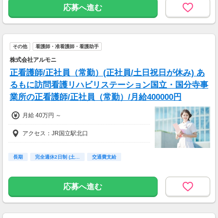
応募へ進む
その他
看護師・准看護師・看護助手
株式会社アルモニ
正看護師/正社員（常勤）(正社員/土日祝日が休み) あ
るもに訪問看護リハビリステーション国立・国分寺事
業所の正看護師/正社員（常勤）/月給400000円
月給 40万円 ～
アクセス：JR国立駅北口
長期
完全週休2日制 (土…
交通費支給
応募へ進む