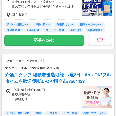
※金額は案件によって変動いたします。
＜月収例＞
※お支払い条件および手数料が適用されます
月収29万円可能
（日給1万4,500円×月20日勤務）
国立市周辺
日払い・週払いOK
単発(1日)OK
何曜日でもOK
副業・ＷワークOK
未経験歓迎
大学生歓迎
フリーター歓迎
学歴不問
高校卒業以上
応募へ進む
派遣
介護士・ケアスタッフ
マンパワーグループ株式会社 立川支店
介護スタッフ 経験者優遇可能！/週2日・6h～OK/フル
タイムも歓迎/週払いOK/国立市/8564433
【経験者】時給1,800円～
※交通費全額
※昇給あり
≪収入例≫
◎日勤／経験者の場合
日払い・週払いOK
長期
シフト制
シフト自由
副業・ＷワークOK