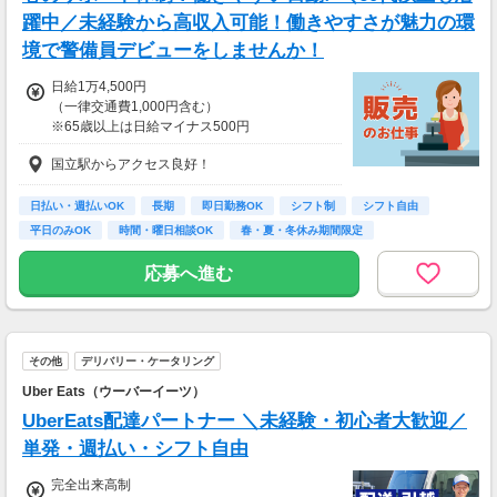
躍中／未経験から高収入可能！働きやすさが魅力の環
境で警備員デビューをしませんか！
日給1万4,500円
（一律交通費1,000円含む）
※65歳以上は日給マイナス500円
※70歳以上は日給マイナス2,00円
国立駅からアクセス良好！
---
■交通誘導2級以上の資格をお持ちの方は
日払い・週払いOK
長期
即日勤務OK
シフト制
シフト自由
日給1万4,500円
平日のみOK
時間・曜日相談OK
春・夏・冬休み期間限定
（一律交通費1,000円含む）
副業・ＷワークOK
※65歳以上は日給マイナス500円
応募へ進む
※70歳以上は日給マイナス1,000円
★交通誘導2級（以上）として従事した場合
1勤務につき1,000円支給！！
---
その他
デリバリー・ケータリング
■65歳～69歳迄では他の年代と同じ現場でも
安全面・体力面の考慮により比較的低負荷の業
Uber Eats（ウーバーイーツ）
務、
UberEats配達パートナー ＼未経験・初心者大歓迎／
70歳以降では低負荷業務や季節により
相談の上短時間勤務をすることもあるため
単発・週払い・シフト自由
給与が上記になる場合がございます。
完全出来高制