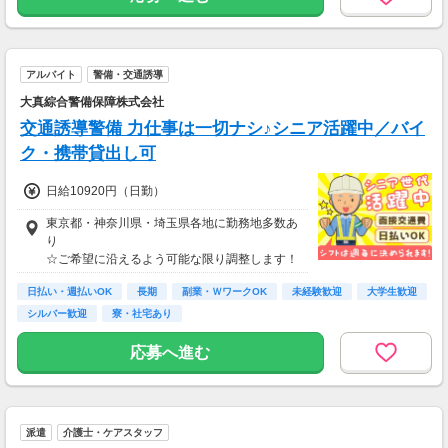
アルバイト
警備・交通誘導
大真綜合警備保障株式会社
交通誘導警備 力仕事は一切ナシ♪シニア活躍中／バイ
ク・携帯貸出し可
日給10920円（日勤）
東京都・神奈川県・埼玉県各地に勤務地多数あ
り
☆ご希望に沿えるよう可能な限り調整します！
日払い・週払いOK
長期
副業・ＷワークOK
未経験歓迎
大学生歓迎
シルバー歓迎
寮・社宅あり
応募へ進む
派遣
介護士・ケアスタッフ