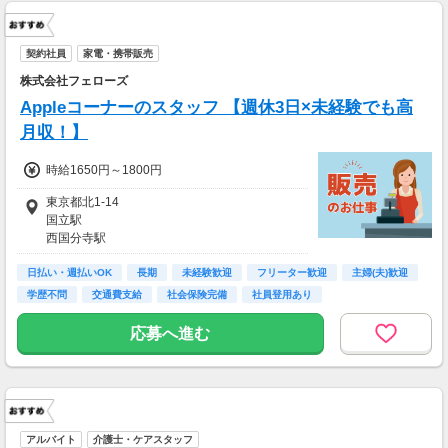
契約社員
家電・携帯販売
株式会社フェローズ
Appleコーナーのスタッフ 【週休3日×未経験でも高
月収！】
時給1650円～1800円
東京都北1-14
国立駅
西国分寺駅
西国立駅
日払い・週払いOK
長期
未経験歓迎
フリーター歓迎
主婦(夫)歓迎
学歴不問
交通費支給
社会保険完備
社員登用あり
応募へ進む
アルバイト
介護士・ケアスタッフ