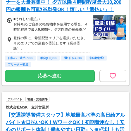
ナーを大量募集中！ 夕方以降４時間程度最大10,200
円の報酬も可能!※単発OK！嬉しい「週払い」！
■うれしい週払い
お持ちの/ご自身の軽貨物車を使用する場合、４
時間程度で最大9,600円。夕方以降の稼働※だ
と４時間程度で最大10,200円の報酬が獲得可
登録の際に、希望配達エリアを選択いただき、
能！給与ではなく、委託業務に応じた報酬をお
そのエリアでの業務を委託します（業務委
支払いする業務委託のお仕事です。うれしい週
託）。
払い。
日払い・週払いOK
単発(1日)OK
週1日からOK
未経験歓迎
※関東圏4-6月に１8時以降稼働した場合を想
フリーター歓迎
定。地域により異なります
※報酬は規約にしたがい配達完了の15日後に支
応募へ進む
払いますが、可能な場合は、より早く、週払い
で前週稼働分をお支払いします。
登録の際に、希望配達エリアを選択いただき、
そのエリアでの業務を委託します（業務委
アルバイト
警備・交通誘導
託）。
株式会社MSK 立川営業所
【交通誘導警備スタッフ】地域最高水準の高日給アル
バイト★日払いOK！WワークOK！初期費用なし！安
心のサポート体制！働きやすい日勤♪ ＼60代以上も活