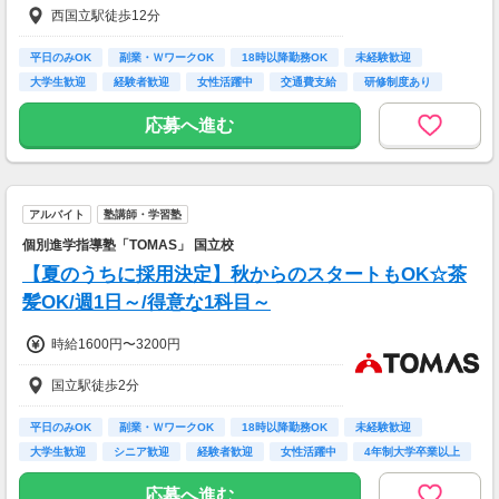
西国立駅徒歩12分
平日のみOK
副業・ＷワークOK
18時以降勤務OK
未経験歓迎
大学生歓迎
経験者歓迎
女性活躍中
交通費支給
研修制度あり
応募へ進む
アルバイト
塾講師・学習塾
個別進学指導塾「TOMAS」 国立校
【夏のうちに採用決定】秋からのスタートもOK☆茶
髪OK/週1日～/得意な1科目～
時給1600円〜3200円
国立駅徒歩2分
平日のみOK
副業・ＷワークOK
18時以降勤務OK
未経験歓迎
大学生歓迎
シニア歓迎
経験者歓迎
女性活躍中
4年制大学卒業以上
応募へ進む