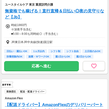
ユースタイルケア 東京 重度訪問介護
無資格でも稼げる！直行直帰＆日払い◎夜の見守りな
ど【Jb】
時給1860円
※深夜手当含む
■5:00～8:00も同時給◎（手当含む）
■同行研修中（2～4回）は時給1,540円
JR東日本JR中央線(快速)国立駅
★日払いも可能！
日払い・週払いOK
1ヵ月以内
シフト制
シフト自由
土日祝のみOK
振込手数料は会社負担！
扶養控除内OK
副業・ＷワークOK
週1日からOK
週2日からOK
前払い制度として、いつでも・何度でも申請可能です！
利用手数料は驚きの”無料”！
応募へ進む
【交通費】
一部支給
業務委託
配送・配達ドライバー
Amazon Flex
【配送ドライバー】AmazonFlexのデリバリーパート