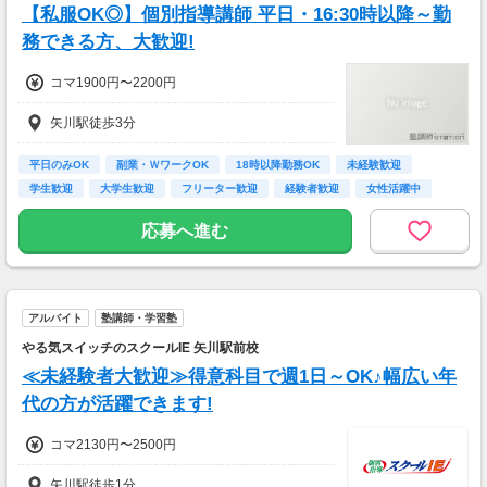
【私服OK◎】個別指導講師 平日・16:30時以降～勤
務できる方、大歓迎!
コマ1900円〜2200円
矢川駅徒歩3分
平日のみOK
副業・ＷワークOK
18時以降勤務OK
未経験歓迎
学生歓迎
大学生歓迎
フリーター歓迎
経験者歓迎
女性活躍中
応募へ進む
アルバイト
塾講師・学習塾
やる気スイッチのスクールIE 矢川駅前校
≪未経験者大歓迎≫得意科目で週1日～OK♪幅広い年
代の方が活躍できます!
コマ2130円〜2500円
矢川駅徒歩1分