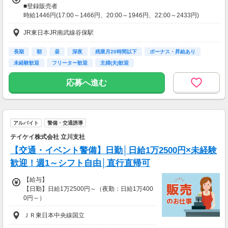
■登録販売者
美容好きにぴったりの、楽しみながらできるお
時給1446円(17:00～1466円、20:00～1946円、22:00～2433円)
仕事です。
※深夜割増含む
JR東日本JR南武線谷保駅
・案件数 ：10～20件
【研修時給】
・所要時間：10～20分
時給1386円(17:00～1406円、20:00～1436円、22:00～1795円)
・謝礼金 ：500PT（1P＝1円）＋商品提供あ
長期
朝
昼
深夜
残業月20時間以下
ボーナス・昇給あり
※深夜割増含む
り
未経験歓迎
フリーター歓迎
主婦(夫)歓迎
昇格に応じて＋20～200円昇給あり
◆ 生活に役立つサービスの調査
応募へ進む
（大学生は＋20円まで）
保険相談・クレカ発行など、サービス体験後に
※高校生は対象外
アンケートに回答するだけ！
高額謝礼も狙える人気ジャンルです。
【交通費】
アルバイト
警備・交通誘導
一部支給
・案件数 ：10～20件
・所要時間：1～2時間
テイケイ株式会社 立川支社
・謝礼 ：2,000～10,000PT（1P＝1円）
【交通・イベント警備】日勤│日給1万2500円×未経験
歓迎！週1～シフト自由│直行直帰可
★今だけ！お得なキャンペーン実施中★
電話セミナーに参加 & モニター応募完了で、A
【給与】
mazonギフトカード2,000円分をプレゼント！
【日勤】日給1万2500円～（夜勤：日給1万400
0円～）
※日給は時間帯・経験・資格の有無によりま
ＪＲ東日本中央線国立
す。
※どの現場でも予定時間を過ぎた場合は別途残