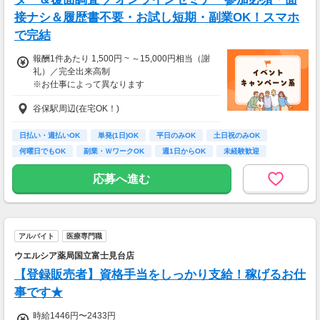
接ナシ＆履歴書不要・お試し短期・副業OK！スマホ
で完結
報酬1件あたり 1,500円 ~ ～15,000円相当（謝
礼）／完全出来高制
※お仕事によって異なります
※アンケート回答後、内容確認・承認を経て謝
谷保駅周辺(在宅OK！)
礼をお支払いします
【お仕事の一例】
日払い・週払いOK
単発(1日)OK
平日のみOK
土日祝のみOK
◆ 美容サプリのお試しモニター
何曜日でもOK
副業・ＷワークOK
週1日からOK
未経験歓迎
話題の美容サプリをお得に体験し、リアルな感
大学生歓迎
想を送るだけ♪
応募へ進む
キレイになりながらポイントがもらえる、人気
のモニターです！
・案件数 ：20～30件
アルバイト
医療専門職
・所要時間：10～20分
・謝礼金 ：500PT（1P＝1円）＋商品提供あ
ウエルシア薬局国立富士見台店
り
【登録販売者】資格手当をしっかり支給！稼げるお仕
◆ コスメのお試しモニター
事です★
スキンケア・ヘアケア商品を実際に使ってレビ
時給1446円〜2433円
ュー！