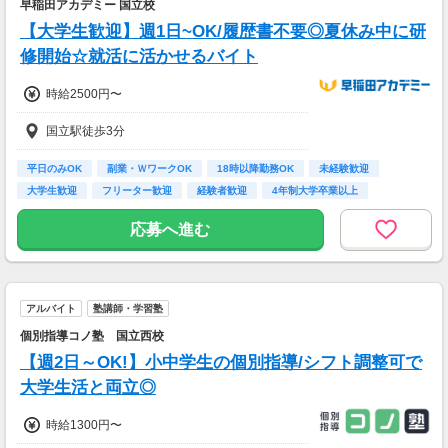
早稲田アカデミー 国立校
【交通費】
【大学生歓迎】週1日~OK/履歴書不要◎夏休み中に研
別途全額支給
※勤務＆研修中ともに、交通費全額支給
修開始☆就活に活かせるバイト
時給2500円〜
国立駅徒歩3分
平日のみOK
副業・ＷワークOK
18時以降勤務OK
未経験歓迎
大学生歓迎
フリーター歓迎
経験者歓迎
4年制大学卒業以上
交通費支給
応募へ進む
アルバイト
塾講師・学習塾
個別指導コノ塾 国立西校
【週2日～OK!】小中学生の個別指導/シフト調整可で
大学生活と両立◎
時給1300円〜