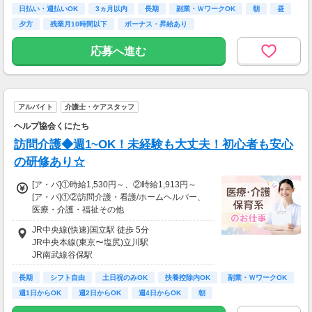
業代をお支払いします。
日払い・週払いOK
3ヵ月以内
長期
副業・ＷワークOK
朝
昼
夕方
残業月10時間以下
ボーナス・昇給あり
■収入例のご紹介
---------------------------------------------------
応募へ進む
★週2日勤務の場合
・日給1万2500円×8日=10万円
★週3日勤務の場合
アルバイト
介護士・ケアスタッフ
・日給1万2500円×12日=15万円
ヘルプ協会くにたち
★週5日勤務の場合
訪問介護◆週1~OK！未経験も大丈夫！初心者も安心
・日給1万2500円×20日=25万円
の研修あり☆
※残業代、役職・業務手当は別途支給します
[ア・パ]①時給1,530円～、②時給1,913円～
※割増賃金あり：週40h以上(月160h以上)超過
[ア・パ]①②訪問介護・看護/ホームヘルパー、
の場合
医療・介護・福祉その他
---------------------------------------------------
①1530円～1550円（初年度）
JR中央線(快速)国立駅 徒歩 5分
②1912.5円～1937.5円（初年度深夜手当含む）
■法定研修について ----------------
JR中央本線(東京〜塩尻)立川駅
・研修終了後に3万円を支給
JR南武線谷保駅
＜内訳＞
・3日間（20h）の法定研修あり
①5：00～22：00（基本賃金）
・昼食お弁当無料
長期
シフト自由
土日祝のみOK
扶養控除内OK
副業・ＷワークOK
②22：00～5：00（基本賃金+深夜手当）
・夕食手当3000円（1日1000円×3日間）支給！
週1日からOK
週2日からOK
週4日からOK
朝
※実習の期間は①時給1,163円 ②①＋深夜手
■各種手当について ----------------