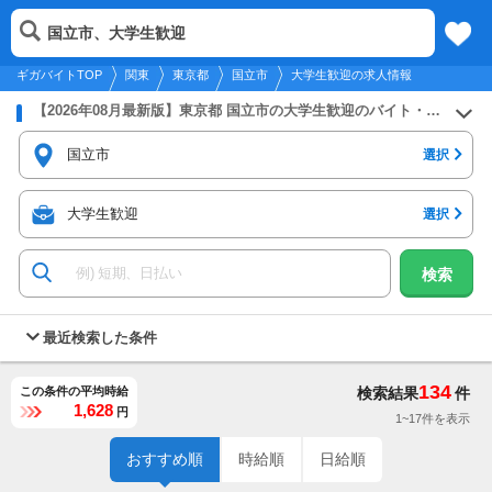
2026年8月10日
更新
tog
国立市、大学生歓迎
関東
履歴
保存
メニュー
nav
ギガバイトTOP
関東
東京都
国立市
大学生歓迎の求人情報
【2026年08月最新版】東京都 国立市の大学生歓迎のバイト・アルバイト・パートの求人募集情報
国立市
選択
大学生歓迎
選択
検索
最近検索した条件
134
この条件の平均時給
検索結果
件
1,628
円
1~17件を表示
おすすめ順
時給順
日給順