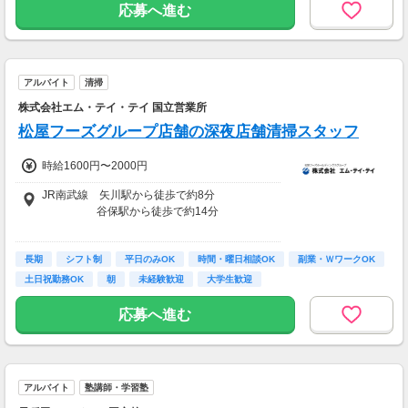
応募へ進む
当
・道路規制手当（運転業務手当）+2000円
■その他諸手当あり
・道路規制手当（事前設置手当）+1000円
⇒・研修手当：1,300円
・高速警備手当：+500円/1勤務
・当日依頼手当:1回につき200円
・交通誘導検定有資格手当：+500～800円
・処遇改善一時金あり
・検定資格配置現場手当：+1500～1800円
アルバイト
清掃
・第二種電気工事士手当：+500円
株式会社エム・テイ・テイ 国立営業所
■勤務例１
1ヶ月2回勤務
【給与支払】
松屋フーズグループ店舗の深夜店舗清掃スタッフ
約32,895円（重度訪問従事者養成研修修了者）
日払い
急な出費に強い味方！
時給1600円〜2000円
約33,110円（初任者研修修了者）
『希望日払いシステム』有り。勤務終了後に携
約33,325円（介護福祉士）
帯から申請すれば、翌日12時に口座に5000円
JR南武線 矢川駅から徒歩で約8分
入金できます（事前システム登録必須）
谷保駅から徒歩で約14分
■勤務例２
※研修終了後の稼働分を週払いにてお支払い
週1～2日勤務（月30時間勤務）
後、日払いの申請が可能になります。（規定
※自転車、バイク通勤可、駐輪場あり（無料）
約45,900円（重度訪問従事者養成研修修了者）
有）
長期
シフト制
平日のみOK
時間・曜日相談OK
副業・ＷワークOK
土日祝勤務OK
朝
未経験歓迎
大学生歓迎
約46,200円（初任者研修修了者）
◆支払方法：週払い
約46,500円（介護福祉士）
※火曜日締め。翌週の金曜日に銀行振込
応募へ進む
◆支払方法：月払い
※月2回払い(10日・25日)銀行振込
アルバイト
塾講師・学習塾
支払い方法は選んでいただけます！