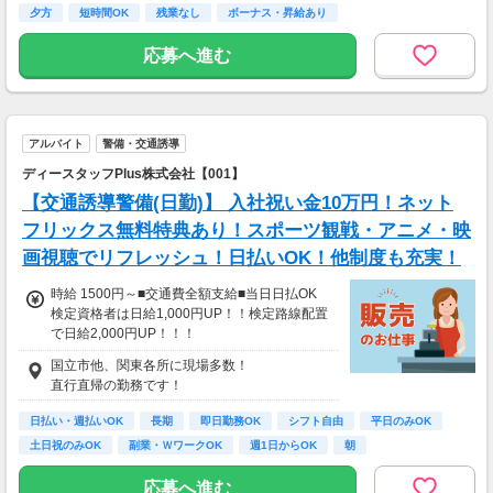
・日収(1,800*8)円（時給1,800円×8h）
夕方
短時間OK
残業なし
ボーナス・昇給あり
・月収316,800円（日収(1,800*8)円×月22回勤
務）
応募へ進む
※実働8時間以上からは更に時給25％UP
※スキルによって更にスタート時給がUPするこ
とも！
アルバイト
警備・交通誘導
※資格手当あり（時給50円～UP/資格の種類に
よって異なる）
ディースタッフPlus株式会社【001】
支払方法：週払い
【交通誘導警備(日勤)】 入社祝い金10万円！ネット
※週払いOK（規定あり）
フリックス無料特典あり！スポーツ観戦・アニメ・映
→金曜日締め最短翌週火曜日にお給料GET♪
画視聴でリフレッシュ！日払いOK！他制度も充実！
（稼働開始時は手続き完了次第となります）
交通費：別途全額支給
時給 1500円～■交通費全額支給■当日日払OK
検定資格者は日給1,000円UP！！検定路線配置
※車・バイク通勤に関して施設により異なる場
で日給2,000円UP！！！
合あり（応相談）
////////////////////////////////////////
国立市他、関東各所に現場多数！
日給12000円以上
直行直帰の勤務です！
（一律手当を含む）
※時給換算→1500円/時
日払い・週払いOK
長期
即日勤務OK
シフト自由
平日のみOK
/////////////////////////////////////////
土日祝のみOK
副業・ＷワークOK
週1日からOK
朝
応募へ進む