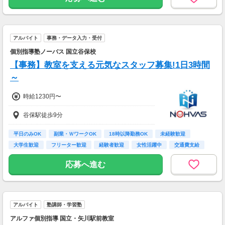
アルバイト
事務・データ入力・受付
個別指導塾ノーバス 国立谷保校
【事務】教室を支える元気なスタッフ募集!1日3時間
～
時給1230円〜
谷保駅徒歩9分
平日のみOK
副業・ＷワークOK
18時以降勤務OK
未経験歓迎
大学生歓迎
フリーター歓迎
経験者歓迎
女性活躍中
交通費支給
応募へ進む
アルバイト
塾講師・学習塾
アルファ個別指導 国立・矢川駅前教室