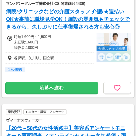
マンパワーグループ株式会社 CS-関東(8564430)
病院/クリニックなどの介護スタッフ 介護/★週払い
OK★事前に職場見学OK！施設の雰囲気もチェックで
きるから、久しぶりに仕事復帰される方も安心◎
時給1,600円～1,900円
未経験:1600円
経験者:1800円
介護福祉士:1900円
谷保駅、矢川駅、国立駅
1ヵ月以内
応募へ進む
業務委託
モニター・調査・アンケート
ヴィーナスウォーカー
【20代～50代の女性活躍中】美容系アンケートモニ
ター＆覆面調査 ／オンラインセミナー参加必須・面